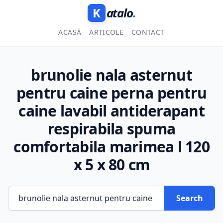
K
atalo
.
ACASĂ
ARTICOLE
CONTACT
brunolie nala asternut
pentru caine perna pentru
caine lavabil antiderapant
respirabila spuma
comfortabila marimea l 120
x 5 x 80 cm
Search