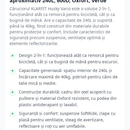
aproximativ 240L, 600D, Oxfort, verde
Căruciorul KLARFIT Husky Vario este o soluție 2-în-1,
funcționând atât ca remorcă pentru bicicletă, cât și ca
bugină de mână. Are o capacitate de 240L și suportă
până la 40kg, fiind construit din materiale durabile
pentru protecție și confort. Include caracteristici de
siguranță precum suspensie, ventilație optimă și
elemente reflectorizante.
Design 2-în-1: funcționează atât ca remorcă pentru
bicicletă, cât și ca bugină de mână pentru excursii.
Capacitate generoasă: spațiu interior de 240L și
încărcare maximă de 40kg, potrivit pentru câini de
talie mică și medie.
Construcție durabilă: cadru din oțel acoperit cu
pulbere și material Oxford rezistent, cu podea din
plastic antiderapant și lavabil.
Siguranță și confort: suspensie SoftRide, clape cu
plasă pentru ventilație, steag de avertizare,
reflectoare și roți cu aer umflabile.