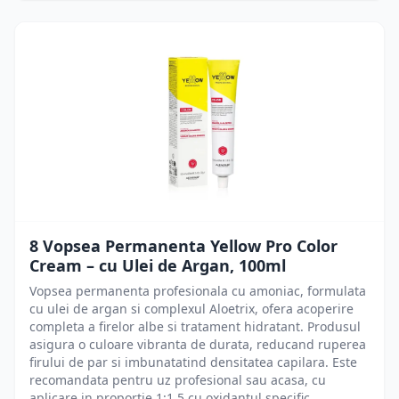
8 Vopsea Permanenta Yellow Pro Color
Cream – cu Ulei de Argan, 100ml
Vopsea permanenta profesionala cu amoniac, formulata
cu ulei de argan si complexul Aloetrix, ofera acoperire
completa a firelor albe si tratament hidratant. Produsul
asigura o culoare vibranta de durata, reducand ruperea
firului de par si imbunatatind densitatea capilara. Este
recomandata pentru uz profesional sau acasa, cu
aplicare in proportie 1:1.5 cu oxidantul specific.