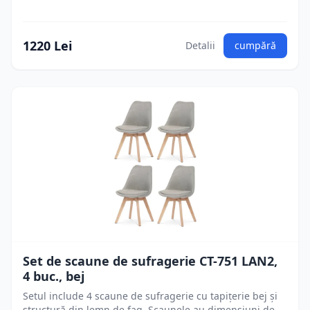
1220 Lei
Detalii
cumpără
Set de scaune de sufragerie CT-751 LAN2,
4 buc., bej
Setul include 4 scaune de sufragerie cu tapițerie bej și
structură din lemn de fag. Scaunele au dimensiuni de