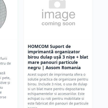
HOMCOM Suport de
imprimantă organizator
birou dulap ușă 3 nișe + blat
furii
mare panouri particule
etru de
negru | Aosom Romania
ează
Acest suport de imprimanta ofera o
i pete,
solutie practica de organizare pentru
tive și
birou. Include 3 nise, o usa de dulap
ău
si un blat mare pentru depozitarea
de
echipamentelor si accesoriilor. Este
erse
echipat cu roti pentru mobilitate si
este fabricat din panouri de particule