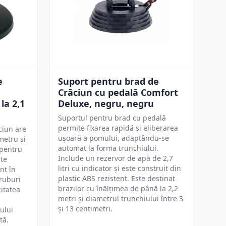
e
Suport pentru brad de
Crăciun cu pedală Comfort
la 2,1
Deluxe, negru, negru
Suportul pentru brad cu pedală
permite fixarea rapidă și eliberarea
ciun are
ușoară a pomului, adaptându-se
metru și
automat la forma trunchiului.
 pentru
Include un rezervor de apă de 2,7
ste
litri cu indicator și este construit din
nt în
plastic ABS rezistent. Este destinat
uruburi
brazilor cu înălțimea de până la 2,2
itatea
metri și diametrul trunchiului între 3
și 13 centimetri.
ului
tă.