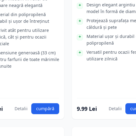
Design elegant argintiu
oare neagră elegantă
model în formă de diam
erial din polipropilenă
Protejează suprafața me
abil și ușor de întreținut
căldură și pete
ivit atât pentru utilizare
Material ușor și durabil
ică, cât și pentru ocazii
polipropilenă
ciale
Versatil pentru ocazii fes
ensiune generoasă (33 cm)
utilizare zilnică
tru farfurii de toate mărimile
șnuite
ei
9.99 Lei
Detalii
cumpără
Detalii
cu