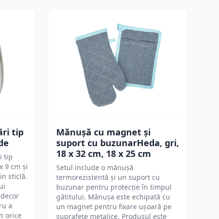
ri tip
Mănușă cu magnet și
rde
suport cu buzunarHeda, gri,
18 x 32 cm, 18 x 25 cm
 tip
x 9 cm și
Setul include o mănușă
n sticlă.
termorezistentă și un suport cu
ui
buzunar pentru protecție în timpul
 decor
gătitului. Mănușa este echipată cu
ru a
un magnet pentru fixare ușoară pe
n orice
suprafețe metalice. Produsul este