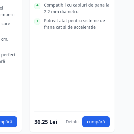
Compatibil cu cabluri de pana la
el
2.2 mm diametru
temperii
Potrivit atat pentru sisteme de
e care
frana cat si de acceleratie
 cm,
 perfect
ară
36.25 Lei
mpără
Detalii
cumpără