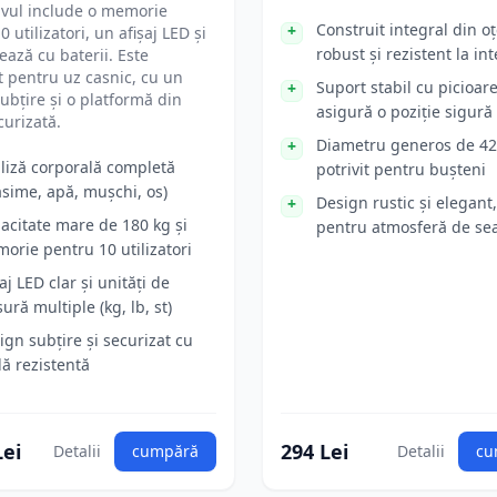
ivul include o memorie
Construit integral din oț
 utilizatori, un afișaj LED și
robust și rezistent la in
ează cu baterii. Este
t pentru uz casnic, cu un
Suport stabil cu picioar
ubțire și o platformă din
asigură o poziție sigură
curizată.
Diametru generos de 42
liză corporală completă
potrivit pentru bușteni
asime, apă, mușchi, os)
Design rustic și elegant,
acitate mare de 180 kg și
pentru atmosferă de se
orie pentru 10 utilizatori
aj LED clar și unități de
ură multiple (kg, lb, st)
ign subțire și securizat cu
lă rezistentă
Lei
294 Lei
Detalii
cumpără
Detalii
cu