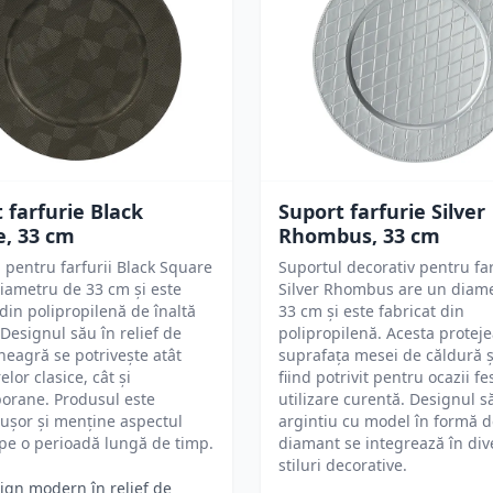
 farfurie Black
Suport farfurie Silver
e, 33 cm
Rhombus, 33 cm
 pentru farfurii Black Square
Suportul decorativ pentru far
iametru de 33 cm și este
Silver Rhombus are un diam
 din polipropilenă de înaltă
33 cm și este fabricat din
. Designul său în relief de
polipropilenă. Acesta protej
neagră se potrivește atât
suprafața mesei de căldură ș
elor clasice, cât și
fiind potrivit pentru ocazii fes
orane. Produsul este
utilizare curentă. Designul s
 ușor și menține aspectul
argintiu cu model în formă 
pe o perioadă lungă de timp.
diamant se integrează în div
stiluri decorative.
ign modern în relief de