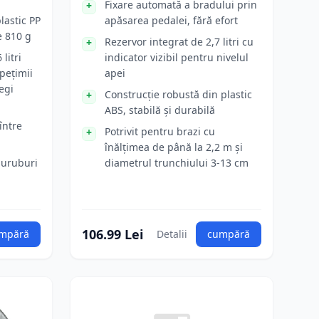
Fixare automată a bradului prin
lastic PP
apăsarea pedalei, fără efort
e 810 g
Rezervor integrat de 2,7 litri cu
litri
indicator vizibil pentru nivelul
pețimii
apei
egi
Construcție robustă din plastic
u
ABS, stabilă și durabilă
între
Potrivit pentru brazi cu
înălțimea de până la 2,2 m și
șuruburi
diametrul trunchiului 3-13 cm
106.99 Lei
mpără
Detalii
cumpără