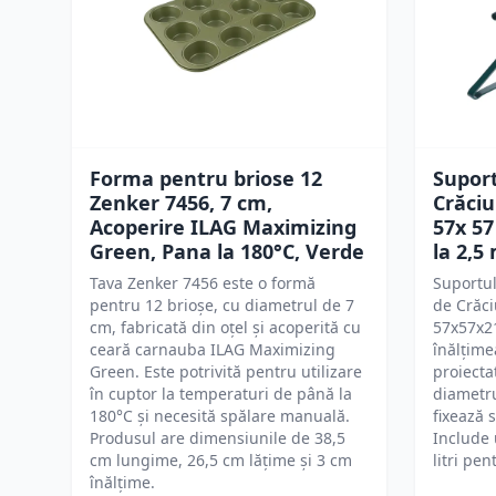
Forma pentru briose 12
Supor
Zenker 7456, 7 cm,
Crăciu
Acoperire ILAG Maximizing
57x 57
Green, Pana la 180°C, Verde
la 2,5
Tava Zenker 7456 este o formă
Suportu
pentru 12 brioșe, cu diametrul de 7
de Crăci
cm, fabricată din oțel și acoperită cu
57x57x21
ceară carnauba ILAG Maximizing
înălțime
Green. Este potrivită pentru utilizare
proiecta
în cuptor la temperaturi de până la
diametru
180°C și necesită spălare manuală.
fixează 
Produsul are dimensiunile de 38,5
Include 
cm lungime, 26,5 cm lățime și 3 cm
litri pe
înălțime.