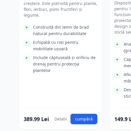
Dispozit
creștere. Este potrivită pentru plante,
pentru 10
flori, ierburi, pomi fructiferi și
funcțion
legume.
proiecta
design s
Construită din lemn de brad
sticlă se
natural pentru durabilitate
Echipată cu roți pentru
Ana
mobilitate ușoară
(gr
Include căptușeală și orificiu de
Cap
drenaj pentru protecția
mem
plantelor
Afis
măs
Des
stic
389.99 Lei
149.9 
Detalii
cumpără