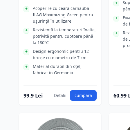
Sup
Acoperire cu ceară carnauba
pân
ILAG Maximizing Green pentru
Fix
ușurință în utilizare
de 
Rezistență la temperaturi înalte,
Rez
potrivită pentru cuptoare până
de 
la 180°C
pro
Design ergonomic pentru 12
brioșe cu diametru de 7 cm
Material durabil din oțel,
fabricat în Germania
99.9 Lei
60.99 
Detalii
cumpără