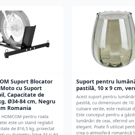
M Suport Blocator
Suport pentru lumână
 Moto cu Suport
pastilă, 10 x 9 cm, ve
il, Capacitate de
Acest suport pentru lumânări
kg, Ø34-84 cm, Negru
pastilă, cu dimensiuni de 10 
om Romania
culoare verde, este realizat di
Este conceput pentru a găzd
l HOMCOM pentru roata
lumânări de ceai, oferind un
etei este un stand reglabil
elegant. Poate fi utilizat pent
itate de 816,5 kg, proiectat
crea o atmosferă romantică î
oți cu diametru între 34 și 84