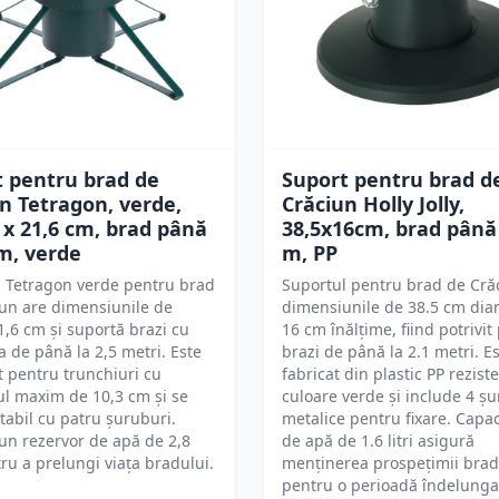
t pentru brad de
Suport pentru brad d
n Tetragon, verde,
Crăciun Holly Jolly,
 x 21,6 cm, brad până
38,5x16cm, brad până 
 m, verde
m, PP
l Tetragon verde pentru brad
Suportul pentru brad de Cră
un are dimensiunile de
dimensiunile de 38.5 cm dia
,6 cm și suportă brazi cu
16 cm înălțime, fiind potrivit
a de până la 2,5 metri. Este
brazi de până la 2.1 metri. E
t pentru trunchiuri cu
fabricat din plastic PP reziste
l maxim de 10,3 cm și se
culoare verde și include 4 ș
stabil cu patru șuruburi.
metalice pentru fixare. Capac
un rezervor de apă de 2,8
de apă de 1.6 litri asigură
ntru a prelungi viața bradului.
menținerea prospețimii brad
pentru o perioadă îndelunga