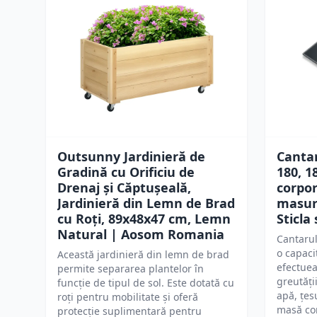
Outsunny Jardinieră de
Cantar
Gradină cu Orificiu de
180, 1
Drenaj și Căptușeală,
corpor
Jardinieră din Lemn de Brad
masura
cu Roți, 89x48x47 cm, Lemn
Sticla
Natural | Aosom Romania
Cantarul
o capaci
Această jardinieră din lemn de brad
efectuea
permite separarea plantelor în
greutăți
funcție de tipul de sol. Este dotată cu
apă, țes
roți pentru mobilitate și oferă
masă cor
protecție suplimentară pentru