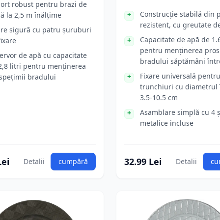
ort robust pentru brazi de
Construcție stabilă din p
ă la 2,5 m înălțime
rezistent, cu greutate d
are sigură cu patru șuruburi
Capacitate de apă de 1.6 
fixare
pentru menținerea pros
ervor de apă cu capacitate
bradului săptămâni într
2,8 litri pentru menținerea
Fixare universală pentr
spețimii bradului
trunchiuri cu diametrul 
3.5-10.5 cm
Asamblare simplă cu 4 
metalice incluse
Lei
32.99 Lei
Detalii
cumpără
Detalii
cu