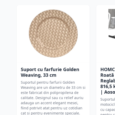
Suport cu farfurie Golden
HOMCO
Weaving, 33 cm
Roată
Reglab
Suportul pentru farfurii Golden
816,5 
Weaving are un diametru de 33 cm si
| Aos
este fabricat din polipropilena de
calitate. Designul sau cu relief auriu
Suportu
adauga un accent elegant mesei,
motocicl
fiind potrivit atat pentru uz cotidian
cu capac
cat si pentru evenimente speciale.
pentru r