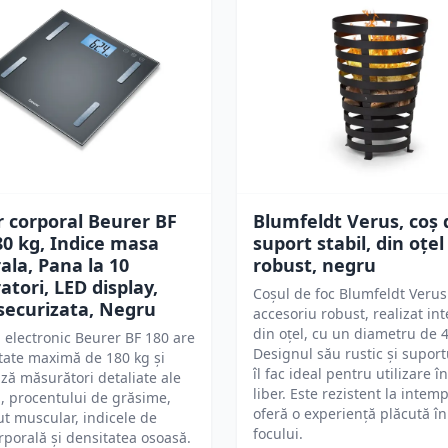
 corporal Beurer BF
Blumfeldt Verus, coș 
80 kg, Indice masa
suport stabil, din oțel
ala, Pana la 10
robust, negru
tori, LED display,
Coșul de foc Blumfeldt Verus
 securizata, Negru
accesoriu robust, realizat int
din oțel, cu un diametru de 
 electronic Beurer BF 180 are
Designul său rustic și suportu
tate maximă de 180 kg și
îl fac ideal pentru utilizare î
ză măsurători detaliate ale
liber. Este rezistent la intemp
i, procentului de grăsime,
oferă o experiență plăcută în
ut muscular, indicele de
focului.
porală și densitatea osoasă.