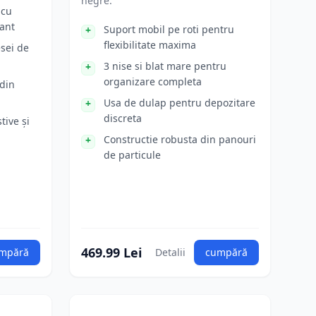
negre.
 cu
ant
Suport mobil pe roti pentru
flexibilitate maxima
sei de
3 nise si blat mare pentru
organizare completa
 din
Usa de dulap pentru depozitare
discreta
tive și
Constructie robusta din panouri
de particule
469.99 Lei
mpără
Detalii
cumpără