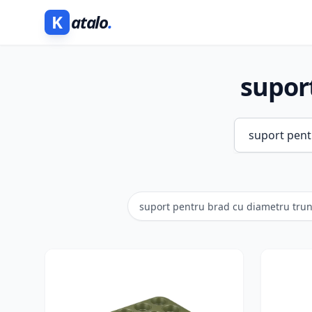
K
atalo
.
supor
suport pentru brad cu diametru trun