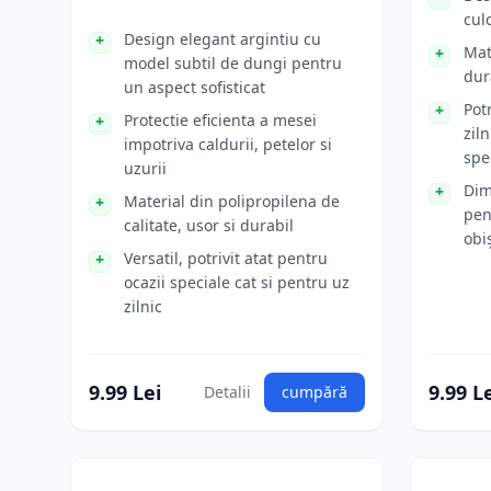
cul
Design elegant argintiu cu
Mat
model subtil de dungi pentru
dur
un aspect sofisticat
Potr
Protectie eficienta a mesei
ziln
impotriva caldurii, petelor si
spe
uzurii
Dim
Material din polipropilena de
pen
calitate, usor si durabil
obi
Versatil, potrivit atat pentru
ocazii speciale cat si pentru uz
zilnic
9.99 Lei
9.99 L
Detalii
cumpără