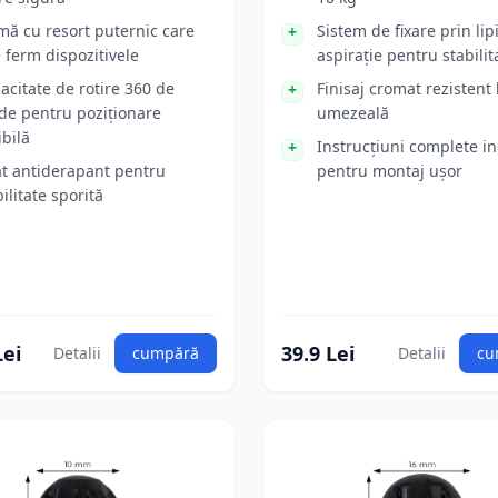
mă cu resort puternic care
Sistem de fixare prin lipi
e ferm dispozitivele
aspirație pentru stabilit
acitate de rotire 360 de
Finisaj cromat rezistent 
de pentru poziționare
umezeală
ibilă
Instrucțiuni complete i
at antiderapant pentru
pentru montaj ușor
ilitate sporită
Lei
39.9 Lei
Detalii
cumpără
Detalii
cu