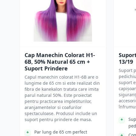
Cap Manechin Colorat H1-
Suport
6B, 50% Natural 65 cm +
13/19
Suport Prindere
Suport 
pedichiu
Capul manechin colorat H1-6B are o
suport e
lungime de 65 cm si este realizat din
capișoan
fibra de kanekalon tratata care imita
siguranț
parul natural 50%. Este proiectat
accesori
pentru practicarea impletiturilor,
înfrumus
aranjamentelor si coafurilor
spectaculoase. Produsul include un
Sup
suport pentru prindere de masa.
ped
Par lung de 65 cm perfect
Com