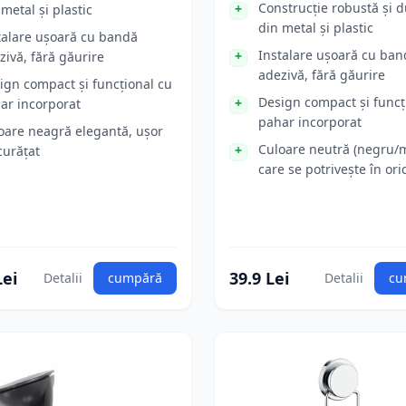
Construcție robustă și d
 metal și plastic
din metal și plastic
talare ușoară cu bandă
Instalare ușoară cu ban
zivă, fără găurire
adezivă, fără găurire
ign compact și funcțional cu
Design compact și funcț
ar incorporat
pahar incorporat
oare neagră elegantă, ușor
Culoare neutră (negru/
curățat
care se potrivește în ori
Lei
39.9 Lei
Detalii
cumpără
Detalii
cu