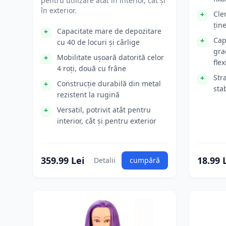
pentru utilizare atât în interior, cât și
în exterior.
Cle
țin
Capacitate mare de depozitare
Cap
cu 40 de locuri și cârlige
gra
Mobilitate ușoară datorită celor
flex
4 roți, două cu frâne
Str
Construcție durabilă din metal
stab
rezistent la rugină
Versatil, potrivit atât pentru
interior, cât și pentru exterior
359.99 Lei
18.99 
Detalii
cumpără