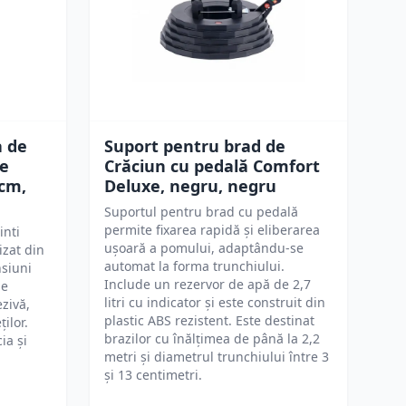
a de
Suport pentru brad de
fe
Crăciun cu pedală Comfort
cm,
Deluxe, negru, negru
Suportul pentru brad cu pedală
permite fixarea rapidă și eliberarea
inti
ușoară a pomului, adaptându-se
izat din
automat la forma trunchiului.
nsiuni
Include un rezervor de apă de 2,7
Se
litri cu indicator și este construit din
zivă,
plastic ABS rezistent. Este destinat
ilor.
brazilor cu înălțimea de până la 2,2
ia și
metri și diametrul trunchiului între 3
și 13 centimetri.