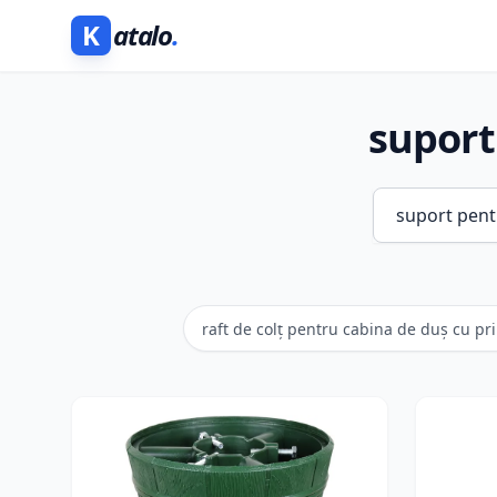
K
atalo
.
suport
raft de colț pentru cabina de duș cu pr