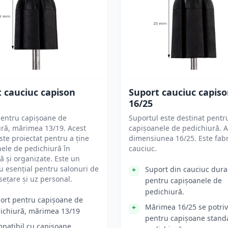
 cauciuc capison
Suport cauciuc capis
16/25
pentru capișoane de
Suportul este destinat pentr
ră, mărimea 13/19. Acest
capișoanele de pedichiură. 
ste proiectat pentru a ține
dimensiunea 16/25. Este fabr
ele de pedichiură în
cauciuc.
ă și organizate. Este un
u esențial pentru salonuri de
Suport din cauciuc dura
ețare și uz personal.
pentru capișoanele de
pedichiură.
ort pentru capișoane de
Mărimea 16/25 se potriv
ichiură, mărimea 13/19
pentru capișoane stand
patibil cu capișoane