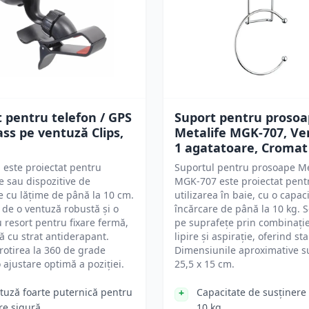
 pentru telefon / GPS
Suport pentru proso
s pe ventuză Clips,
Metalife MGK-707, Ve
1 agatatoare, Cromat
 este proiectat pentru
Suportul pentru prosoape Me
e sau dispozitive de
MGK-707 este proiectat pent
e cu lățime de până la 10 cm.
utilizarea în baie, cu o capac
de o ventuză robustă și o
încărcare de până la 10 kg. S
 resort pentru fixare fermă,
pe suprafețe prin combinați
ă cu strat antiderapant.
lipire și aspirație, oferind sta
rotirea la 360 de grade
Dimensiunile aproximative s
 ajustare optimă a poziției.
25,5 x 15 cm.
tuză foarte puternică pentru
Capacitate de susținere
are sigură
10 kg