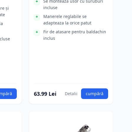
Se monteaza usor cu suruburi
incluse
re și
ate
Manerele reglabile se
adapteaza la orice patut
la
Fir de atasare pentru baldachin
inclus
ncluse
63.99 Lei
mpără
Detalii
cumpără