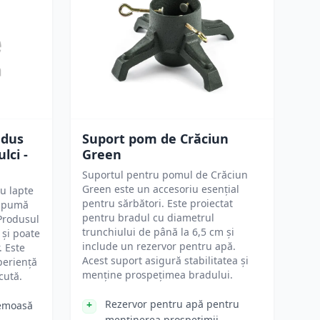
 dus
Suport pom de Crăciun
lci -
Green
Suportul pentru pomul de Crăciun
Green este un accesoriu esențial
u lapte
pentru sărbători. Este proiectat
 spumă
pentru bradul cu diametrul
Produsul
trunchiului de până la 6,5 cm și
 și poate
include un rezervor pentru apă.
. Este
Acest suport asigură stabilitatea și
periență
menține prospețimea bradului.
cută.
Rezervor pentru apă pentru
emoasă
menținerea prospețimii