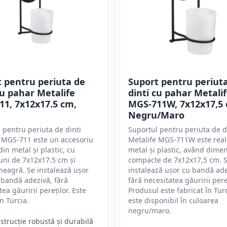
 pentru periuta de
Suport pentru periut
cu pahar Metalife
dinti cu pahar Metali
1, 7х12х17.5 cm,
MGS-711W, 7x12x17,5 
Negru/Maro
 pentru periuta de dinti
Suportul pentru periuta de d
 MGS-711 este un accesoriu
Metalife MGS-711W este real
din metal și plastic, cu
metal și plastic, având dime
ni de 7x12x17.5 cm și
compacte de 7x12x17,5 cm. 
neagră. Se instalează ușor
instalează ușor cu bandă ade
 bandă adezivă, fără
fără necesitatea găuririi pereț
ea găuririi pereților. Este
Produsul este fabricat în Turc
n Turcia.
este disponibil în culoarea
negru/maro.
strucție robustă și durabilă