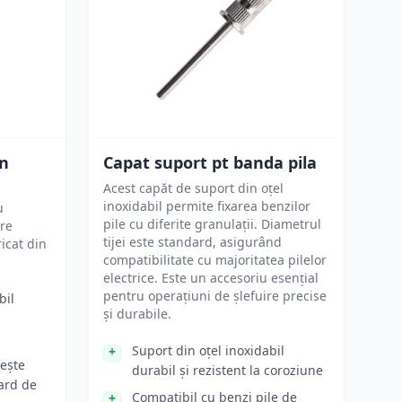
on
Capat suport pt banda pila
Acest capăt de suport din oțel
inoxidabil permite fixarea benzilor
u
pile cu diferite granulații. Diametrul
Are
tijei este standard, asigurând
icat din
compatibilitate cu majoritatea pilelor
electrice. Este un accesoriu esențial
pentru operațiuni de șlefuire precise
bil
și durabile.
Suport din oțel inoxidabil
ește
durabil și rezistent la coroziune
ard de
Compatibil cu benzi pile de