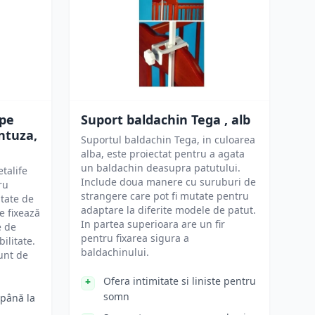
ape
Suport baldachin Tega , alb
ntuza,
Suportul baldachin Tega, in culoarea
alba, este proiectat pentru a agata
un baldachin deasupra patutului.
talife
Include doua manere cu suruburi de
ru
strangere care pot fi mutate pentru
itate de
adaptare la diferite modele de patut.
e fixează
In partea superioara are un fir
e de
pentru fixarea sigura a
bilitate.
baldachinului.
unt de
Ofera intimitate si liniste pentru
somn
 până la