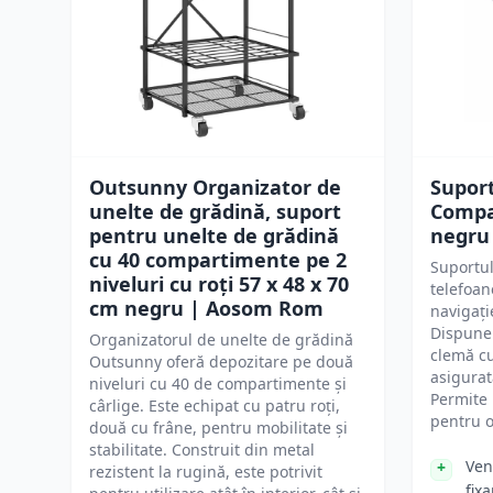
Outsunny Organizator de
Suport
unelte de grădină, suport
Compas
pentru unelte de grădină
negru
cu 40 compartimente pe 2
Suportul
niveluri cu roți 57 x 48 x 70
telefoan
cm negru | Aosom Rom
navigați
Dispune 
Organizatorul de unelte de grădină
clemă cu
Outsunny oferă depozitare pe două
asigurat
niveluri cu 40 de compartimente și
Permite 
cârlige. Este echipat cu patru roți,
pentru o
două cu frâne, pentru mobilitate și
stabilitate. Construit din metal
Ven
rezistent la rugină, este potrivit
fix