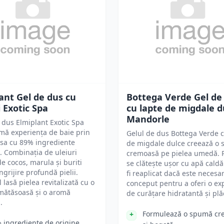
ant Gel de dus cu
Bottega Verde Gel de
i Exotic Spa
cu lapte de migdale du
Mandorle
 dus Elmiplant Exotic Spa
mă experiența de baie prin
Gelul de dus Bottega Verde c
 sa cu 89% ingrediente
de migdale dulce creează o
. Combinația de uleiuri
cremoasă pe pielea umedă. 
de cocos, marula și buriti
se clătește ușor cu apă caldă
ngrijire profundă pielii.
fi reaplicat dacă este necesar
 lasă pielea revitalizată cu o
conceput pentru a oferi o ex
mătăsoasă și o aromă
de curățare hidratantă și plă
.
Formulează o spumă cr
 ingrediente de origine