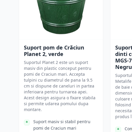
Suport pom de Crăciun
Suport
Planet 2, verde
dinti 
MGS-71
Suportul Planet 2 este un suport
Negru
masiv din plastic conceput pentru
pomi de Craciun mari. Accepta
Suportul
tulpini cu diametrul de pana la 9.5
Metalife
cm si dispune de caneluri in partea
de baie 
inferioara pentru turnarea apei.
dimensiu
Acest design asigura o fixare stabila
culoare 
si permite udarea pomului dupa
folosind
montare.
necesitat
produs î
Suport masiv si stabil pentru
pomi de Craciun mari
Con