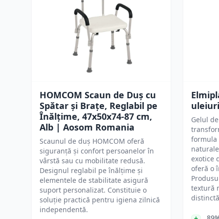
HOMCOM Scaun de Duș cu
Elmipl
Spătar și Brațe, Reglabil pe
uleiur
Înălțime, 47x50x74-87 cm,
Gelul de
Alb | Aosom Romania
transfor
formula
Scaunul de duș HOMCOM oferă
naturale
siguranță și confort persoanelor în
exotice 
vârstă sau cu mobilitate redusă.
oferă o î
Designul reglabil pe înălțime și
Produsul
elementele de stabilitate asigură
textură 
suport personalizat. Constituie o
distinctă
soluție practică pentru igiena zilnică
independentă.
89%