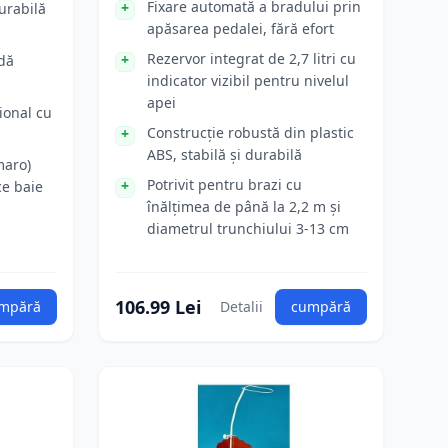
Fixare automată a bradului prin
urabilă
apăsarea pedalei, fără efort
Rezervor integrat de 2,7 litri cu
dă
indicator vizibil pentru nivelul
apei
ional cu
Construcție robustă din plastic
ABS, stabilă și durabilă
maro)
Potrivit pentru brazi cu
ce baie
înălțimea de până la 2,2 m și
diametrul trunchiului 3-13 cm
106.99 Lei
mpără
Detalii
cumpără