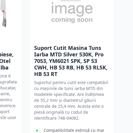
Suport Cutit Masina Tuns
piese,
Iarba MTD Silver 530K, Pro
Otel
7053, YM6021 SPK, SP 53
alba
CWH, HB 53 RB, HB 53 RLSK,
HB 53 RT
tine 6
suprafata
Suportul pentru cutit este compatibil
 bucatar,
cu mașinile de tuns iarba MTD din
paine,
modelele specificate. Are înălțimea
 pentru
de 55,2 mm și diametrul găurii
gonomice.
centrale de 25,4 mm. Acesta este o
uport
piesă originală cu codul de
este usor
identificare 748-04082.
Compatibilitate extinsă cu mai