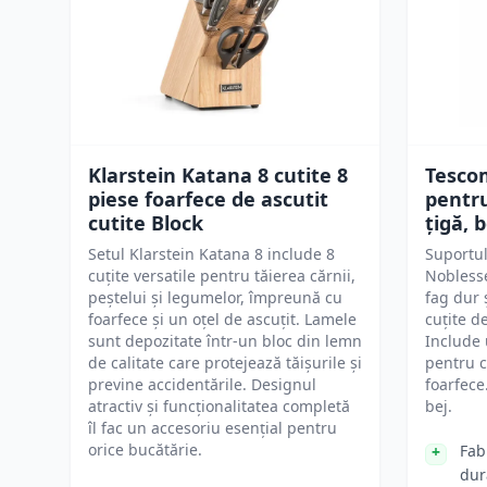
Klarstein Katana 8 cutite 8
Tesco
piese foarfece de ascutit
pentru
cutite Block
țigă, b
Setul Klarstein Katana 8 include 8
Suportul
cuțite versatile pentru tăierea cărnii,
Noblesse
peștelui și legumelor, împreună cu
fag dur 
foarfece și un oțel de ascuțit. Lamele
cuțite d
sunt depozitate într-un bloc din lemn
Include 
de calitate care protejează tăișurile și
pentru c
previne accidentările. Designul
foarfece
atractiv și funcționalitatea completă
bej.
îl fac un accesoriu esențial pentru
orice bucătărie.
Fab
dur