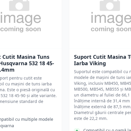
 Cutit Masina Tuns
Suport Cutit Masina 
Husqvarna 532 18 45-
Iarba Viking
25.4mm
Suportul este compatibil cu 
modele de mașini de tuns ia
port pentru cutit este
Viking, inclusiv MB450, MB45
il cu mașini de tuns iarba
MB500, MB545, MB555 și MB
a. Este o piesă originală cu
un diametru al fuliei de 66,
 532 18 45-90 și alte variante.
înălțime internă de 31,4 mm 
imensiune standard de
înălțime externă de 87,5 mm
.
Diametrul găurii centrale pe
este de 22,2 mm.
patibil cu multiple modele
qvarna
Compatibil cu o gamă l