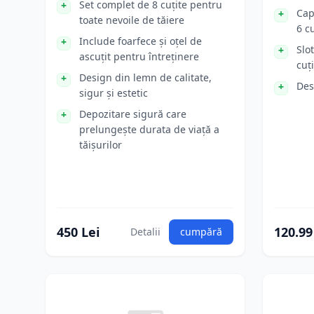
Set complet de 8 cuțite pentru
Cap
toate nevoile de tăiere
6 cu
Include foarfece și oțel de
Slo
ascuțit pentru întreținere
cuț
Design din lemn de calitate,
Des
sigur și estetic
Depozitare sigură care
prelungește durata de viață a
tăișurilor
450 Lei
120.99
Detalii
cumpără