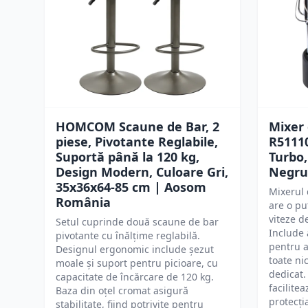
HOMCOM Scaune de Bar, 2
Mixer
piese, Pivotante Reglabile,
R51110
Suportă până la 120 kg,
Turbo,
Design Modern, Culoare Gri,
Negru
35x36x64-85 cm | Aosom
Mixerul
România
are o pu
viteze d
Setul cuprinde două scaune de bar
Include 
pivotante cu înălțime reglabilă.
pentru a
Designul ergonomic include șezut
toate ni
moale și suport pentru picioare, cu
dedicat
capacitate de încărcare de 120 kg.
facilitea
Baza din oțel cromat asigură
protecți
stabilitate, fiind potrivite pentru