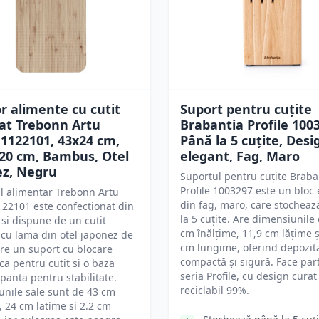
r alimente cu cutit
Suport pentru cuțite
at Trebonn Artu
Brabantia Profile 100
1122101, 43x24 cm,
Până la 5 cuțite, Desi
20 cm, Bambus, Otel
elegant, Fag, Maro
ez, Negru
Suportul pentru cuțite Braba
Profile 1003297 este un bloc
l alimentar Trebonn Artu
din fag, maro, care stochea
22101 este confectionat din
la 5 cuțite. Are dimensiunile
i dispune de un cutit
cm înălțime, 11,9 cm lățime ș
 cu lama din otel japonez de
cm lungime, oferind depozit
re un suport cu blocare
compactă și sigură. Face par
a pentru cutit si o baza
seria Profile, cu design curat 
panta pentru stabilitate.
reciclabil 99%.
nile sale sunt de 43 cm
 24 cm latime si 2.2 cm