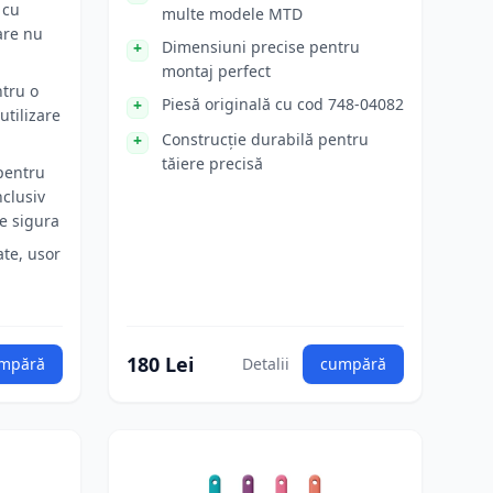
 cu
multe modele MTD
are nu
Dimensiuni precise pentru
montaj perfect
tru o
Piesă originală cu cod 748-04082
utilizare
Construcție durabilă pentru
tăiere precisă
 pentru
nclusiv
e sigura
ate, usor
180 Lei
mpără
Detalii
cumpără