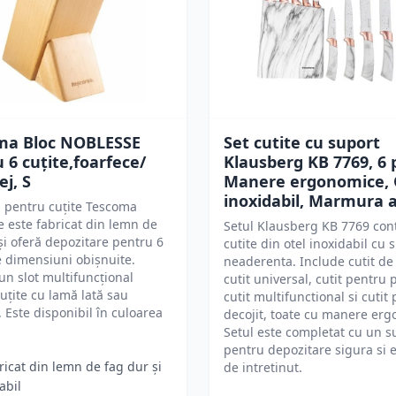
ma Bloc NOBLESSE
Set cutite cu suport
 6 cuțite,foarfece/
Klausberg KB 7769, 6 
ej, S
Manere ergonomice, 
inoxidabil, Marmura 
 pentru cuțite Tescoma
 este fabricat din lemn de
Setul Klausberg KB 7769 con
și oferă depozitare pentru 6
cutite din otel inoxidabil cu 
e dimensiuni obișnuite.
neaderenta. Include cutit de
un slot multifuncțional
cutit universal, cutit pentru 
uțite cu lamă lată sau
cutit multifunctional si cutit
. Este disponibil în culoarea
decojit, toate cu manere er
Setul este completat cu un s
pentru depozitare sigura si 
ricat din lemn de fag dur și
de intretinut.
abil