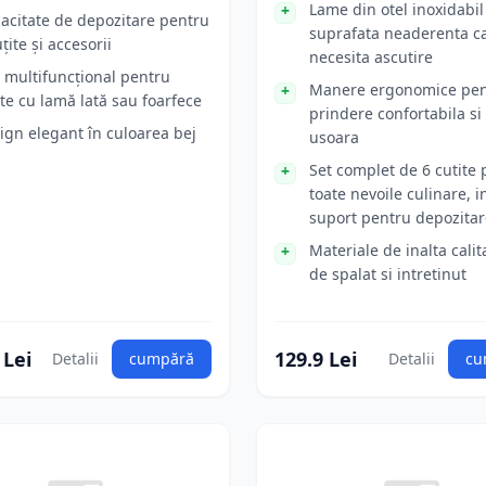
Lame din otel inoxidabil
acitate de depozitare pentru
suprafata neaderenta c
țite și accesorii
necesita ascutire
t multifuncțional pentru
Manere ergonomice pen
ite cu lamă lată sau foarfece
prindere confortabila si 
ign elegant în culoarea bej
usoara
Set complet de 6 cutite
toate nevoile culinare, i
suport pentru depozitar
Materiale de inalta calit
de spalat si intretinut
 Lei
129.9 Lei
Detalii
cumpără
Detalii
cu