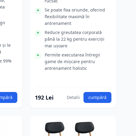
te,
rucsac
tea
Se poate fixa oriunde, oferind
flexibilitate maximă în
ign
antrenament
Reduce greutatea corporală
până la 22 kg pentru exerciții
 și le
mai ușoare
ă
Permite executarea întregii
de 99%
game de mișcare pentru
antrenament holistic
192 Lei
mpără
Detalii
cumpără