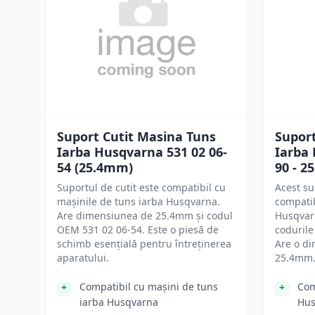
Suport Cutit Masina Tuns
Suport
Iarba Husqvarna 531 02 06-
Iarba 
54 (25.4mm)
90 - 
Suportul de cutit este compatibil cu
Acest su
mașinile de tuns iarba Husqvarna.
compatib
Are dimensiunea de 25.4mm și codul
Husqvarn
OEM 531 02 06-54. Este o piesă de
codurile
schimb esențială pentru întreținerea
Are o d
aparatului.
25.4mm
Compatibil cu mașini de tuns
Com
iarba Husqvarna
Hus