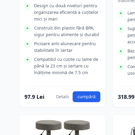
inaltime
Design cu două niveluri pentru
organizarea eficientă a cuțitelor
Lam
mici și mari
pen
Construit din plastic fără BPA,
Sup
sigur pentru alimente și durabil
pen
acc
Picioare anti-alunecare pentru
stabilitate în sertar
Baz
pen
Compatibil cu cuțite cu lame de
până la 23 cm și sertare cu
Con
înălțime minimă de 7.5 cm
uso
97.9 Lei
318.99
Detalii
cumpără