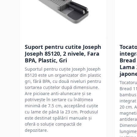
Suport pentru cutite Joseph
Tocato
Joseph 85120, 2 nivele, Fara
integr
BPA, Plastic, Gri
Bread 
Lama 
Suportul pentru cuțite Joseph Joseph
japon
85120 este un organizator din plastic
gri, fără BPA, cu două niveluri pentru
Tocatoru
sortarea cuțitelor după dimensiune.
Bread 11
Are picioare anti-alunecare și se
bambus s
potrivește în sertare cu înălțimea
integrat
minimă de 7.5 cm, acceptând cuțite
20 cm. A
cu lame de până la 23 cm. Produsul
magnetic
este destinat spălării manuale și
antidera
oferă o soluție compactă de
Dimensiu
depozitare.
lungime,