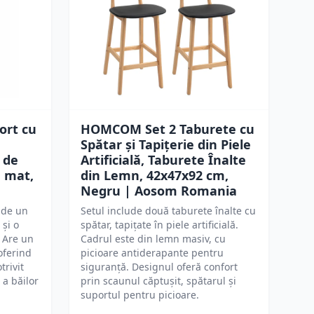
ort cu
HOMCOM Set 2 Taburete cu
Spătar și Tapițerie din Piele
e de
Artificială, Taburete Înalte
u mat,
din Lemn, 42x47x92 cm,
Negru | Aosom Romania
ude un
Setul include două taburete înalte cu
 și o
spătar, tapițate în piele artificială.
. Are un
Cadrul este din lemn masiv, cu
oferind
picioare antiderapante pentru
trivit
siguranță. Designul oferă confort
a băilor
prin scaunul căptușit, spătarul și
suportul pentru picioare.