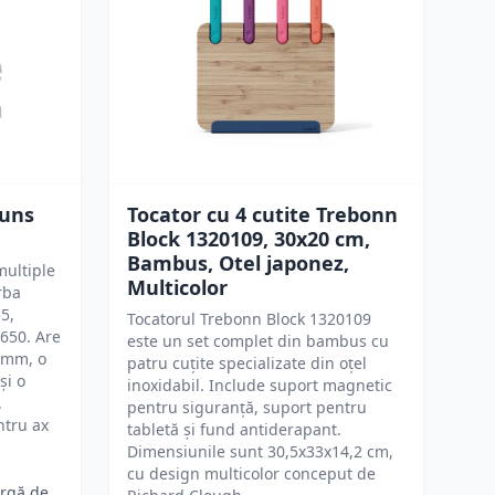
Tuns
Tocator cu 4 cutite Trebonn
Block 1320109, 30x20 cm,
Bambus, Otel japonez,
multiple
Multicolor
rba
5,
Tocatorul Trebonn Block 1320109
650. Are
este un set complet din bambus cu
1 mm, o
patru cuțite specializate din oțel
și o
inoxidabil. Include suport magnetic
.
pentru siguranță, suport pentru
ntru ax
tabletă și fund antiderapant.
Dimensiunile sunt 30,5x33x14,2 cm,
cu design multicolor conceput de
argă de