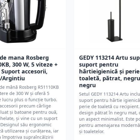
 de mana Rosberg
GEDY 113214 Artu sup
KB, 300 W, 5 viteze +
suport pentru
 Suport accesorii,
hârtieigienică și peri
/Argintiu
toaletă, pătrat, negr
negru
 de mână Rosberg R51110KB
tere de 300 W și oferă 5
Setul GEDY 113214 Artu incl
e lucru plus o funcție turbo.
suport pentru hârtie igienică
accesorii precum cârlige
perie de toaletă cu recipient
luat și batoane pentru ouă,
design pătrat în negru mat, 
chelate, și vine cu un suport
un aspect minimalist. Este po
. Designul său ergonomic
pentru amenajarea modernă 
ză utilizarea și curățarea, iar
și toaletelor.
a împotriva supraîncălzirii