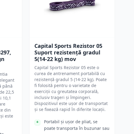
Capital Sports Rezistor 05
3297,
Suport rezistență gradul
gn
5(14-22 kg) mov
Capital Sports Rezistor 05 este o
curea de antrenament portabilă cu
ntia
rezistență gradul 5 (14-22 kg). Poate
 elegant
fi folosită pentru o varietate de
ză până
exerciții cu greutatea corporală,
 de 22,5
inclusiv trageri și împingeri.
i 10,1
Dispozitivul este ușor de transportat
are
și se fixează rapid în diferite locații.
te din
și este
Portabil și ușor de pliat, se
poate transporta în buzunar sau