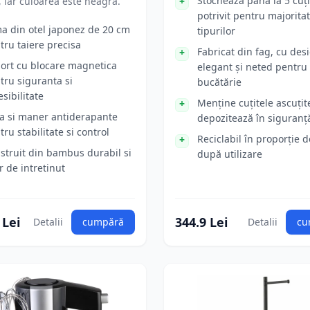
Stochează până la 5 cuți
, iar culoarea este neagra.
potrivit pentru majorita
a din otel japonez de 20 cm
tipurilor
tru taiere precisa
Fabricat din fag, cu des
ort cu blocare magnetica
elegant și neted pentru
tru siguranta si
bucătărie
esibilitate
Menține cuțitele ascuțite
a si maner antiderapante
depozitează în siguranț
tru stabilitate si control
Reciclabil în proporție 
struit din bambus durabil si
după utilizare
r de intretinut
 Lei
344.9 Lei
Detalii
cumpără
Detalii
cu