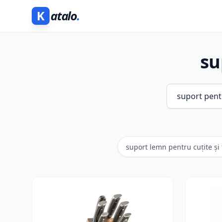
K
atalo
.
su
suport lemn pentru cuțite și