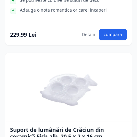
Se potriveste cu diverse stiluri de decor
Adauga o nota romantica oricarei incaperi
229.99 Lei
Detalii
cumpără
Suport de lumânări de Crăciun din
ceramică Fish alb, 20,5 x 2 x 16 cm