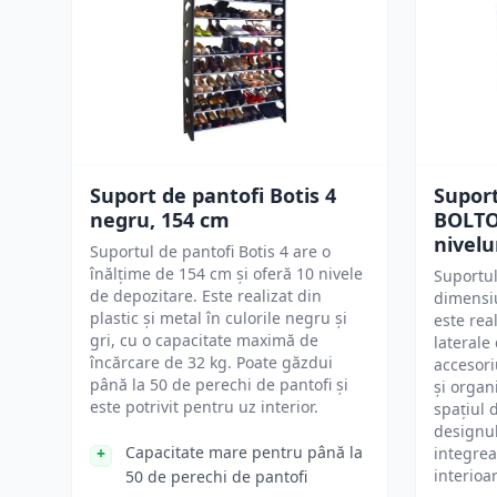
Suport de pantofi Botis 4
Suport
negru, 154 cm
BOLTON
nivelu
Suportul de pantofi Botis 4 are o
înălțime de 154 cm și oferă 10 nivele
Suportul
de depozitare. Este realizat din
dimensiu
plastic și metal în culorile negru și
este rea
gri, cu o capacitate maximă de
laterale
încărcare de 32 kg. Poate găzdui
accesori
până la 50 de perechi de pantofi și
și organ
este potrivit pentru uz interior.
spațiul 
designul
Capacitate mare pentru până la
integrea
interioa
50 de perechi de pantofi