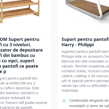
M Suport pentru
Suport pentru pantof
i cu 3 niveluri,
Harry - Philippi
zator de depozitare
Suportul pentru pantofi Harr
fi din bambus cu
Philippi este un accesoriu fu
i cu sipci, suport
fabricat din otel inoxidabil s
 pantofi ce poate
salcam. Permite scoaterea u
e p
cizmelor inalte, inclusiv ciz
calarie, cowboy si de cauciuc
port pentru pantofi din
util in special pentru persoa
de la HOMCOM are 3
varsta sau cele cu dificultati
 cu rafturi deschise. Este
mobilitate.
 din bambus rezistent și
soluție ordonată de
Combinatie eleganta de 
re. Fiecare raft poate susține
inoxidabil si lemn de s
3 perechi de pantofi.