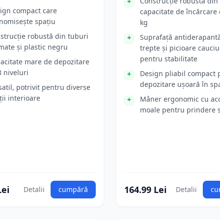
Construcție robustă din 
ign compact care
capacitate de încărcare
nomisește spațiu
kg
strucție robustă din tuburi
Suprafață antiderapant
mate și plastic negru
trepte și picioare cauci
pentru stabilitate
acitate mare de depozitare
3 niveluri
Design pliabil compact 
depozitare ușoară în spa
satil, potrivit pentru diverse
ții interioare
Mâner ergonomic cu ac
moale pentru prindere 
Lei
164.99 Lei
Detalii
cumpără
Detalii
cu