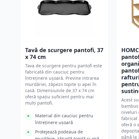
Tavă de scurgere pantofi, 37
HOMCO
x 74 cm
pantof
organi
Tava de scurgere pentru pantofi este
panto
fabricată din cauciuc pentru
raftur
întreținere ușoară. Previne intrarea
pentru
murdăriei, zăpezii topite și apei în
sustin
casă. Dimensiunile de 37 x 74 cm
oferă spațiu suficient pentru mai
Acest su
mulți pantofi.
bambus 
niveluri
Material din cauciuc pentru
fabricat
întreținere ușoară
oferă o 
depozita
Protejează podeaua de
până la 
murdărie, zăpadă topită și apă