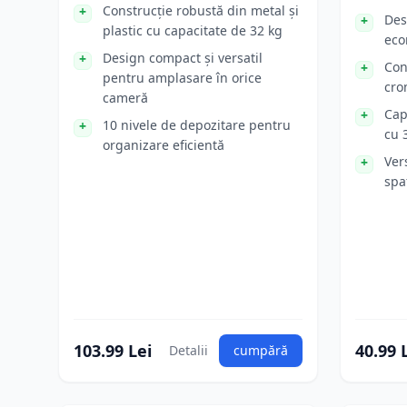
Construcție robustă din metal și
Des
plastic cu capacitate de 32 kg
eco
Design compact și versatil
Con
pentru amplasare în orice
cro
cameră
Cap
10 nivele de depozitare pentru
cu 
organizare eficientă
Ver
spa
103.99 Lei
40.99 
Detalii
cumpără