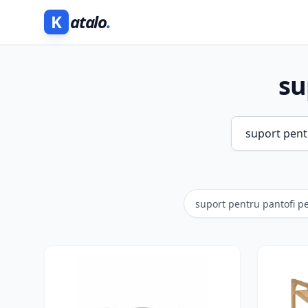
K
atalo
.
su
suport pentru pantofi p