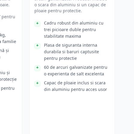
oaie.
o scara din aluminiu si un capac de
ploaie pentru protectie.
V pentru
Cadru robust din aluminiu cu
trei picioare duble pentru
kg,
stabilitate maxima
a familie
Plasa de siguranta interna
nă și
durabila si baruri captusite
u
pentru protectie
60 de arcuri galvanizate pentru
iu și
o experienta de salt excelenta
protecție
Capac de ploaie inclus si scara
e pentru
din aluminiu pentru acces usor