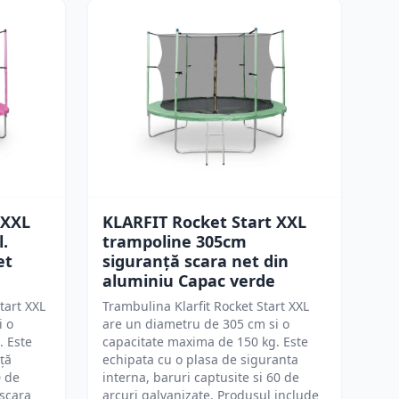
 XXL
KLARFIT Rocket Start XXL
.
trampoline 305cm
et
siguranță scara net din
aluminiu Capac verde
tart XXL
Trambulina Klarfit Rocket Start XXL
i o
are un diametru de 305 cm si o
. Este
capacitate maxima de 150 kg. Este
ță
echipata cu o plasa de siguranta
0 de
interna, baruri captusite si 60 de
 scara
arcuri galvanizate. Produsul include