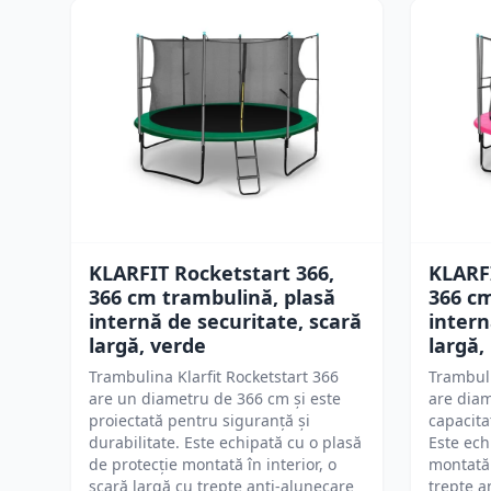
KLARFIT Rocketstart 366,
KLARFI
366 cm trambulină, plasă
366 cm
internă de securitate, scară
intern
largă, verde
largă,
Trambulina Klarfit Rocketstart 366
Trambuli
are un diametru de 366 cm și este
are diam
proiectată pentru siguranță și
capacita
durabilitate. Este echipată cu o plasă
Este ech
de protecție montată în interior, o
montată 
scară largă cu trepte anti-alunecare
trepte a