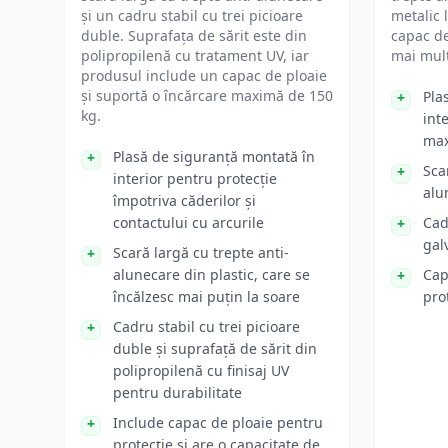
și un cadru stabil cu trei picioare
metalic 
duble. Suprafața de sărit este din
capac de
polipropilenă cu tratament UV, iar
mai mult
produsul include un capac de ploaie
și suportă o încărcare maximă de 150
Pla
kg.
int
ma
Plasă de siguranță montată în
Sca
interior pentru protecție
alu
împotriva căderilor și
contactului cu arcurile
Cad
gal
Scară largă cu trepte anti-
alunecare din plastic, care se
Cap
încălzesc mai puțin la soare
pro
Cadru stabil cu trei picioare
duble și suprafață de sărit din
polipropilenă cu finisaj UV
pentru durabilitate
Include capac de ploaie pentru
protecție și are o capacitate de