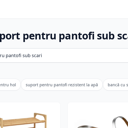
port pentru pantofi sub sc
entru hol
suport pentru pantofi rezistent la apă
bancă cu s