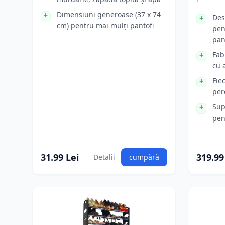
Dimensiuni generoase (37 x 74
Des
cm) pentru mai mulți pantofi
pen
pan
Fab
cu 
Fie
per
Sup
pen
31.99 Lei
319.99
Detalii
cumpără