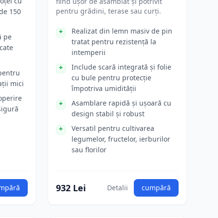
oțel cu
fiind ușor de asamblat și potrivit
pentru grădini, terase sau curți.
 de 150
Realizat din lemn masiv de pin
ă pe
tratat pentru rezistență la
ucate
intemperii
Include scară integrată și folie
pentru
cu bule pentru protecție
ții mici
împotriva umidității
operire
Asamblare rapidă și ușoară cu
sigură
design stabil și robust
Versatil pentru cultivarea
legumelor, fructelor, ierburilor
sau florilor
932 Lei
mpără
Detalii
cumpără