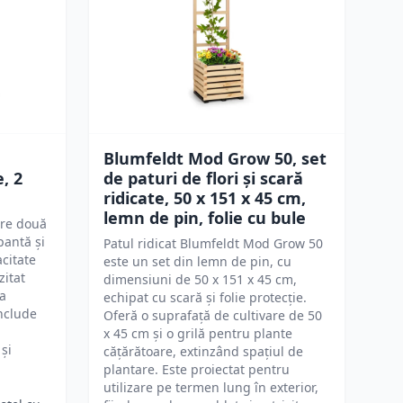
Blumfeldt Mod Grow 50, set
, 2
de paturi de flori și scară
ridicate, 50 x 151 x 45 cm,
lemn de pin, folie cu bule
are două
pantă și
Patul ridicat Blumfeldt Mod Grow 50
acitate
este un set din lemn de pin, cu
zitat
dimensiuni de 50 x 151 x 45 cm,
 a
echipat cu scară și folie protecție.
Include
Oferă o suprafață de cultivare de 50
x 45 cm și o grilă pentru plante
și
cățărătoare, extinzând spațiul de
plantare. Este proiectat pentru
utilizare pe termen lung în exterior,