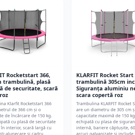
T Rocketstart 366,
KLARFIT Rocket Start
 trambulină, plasă
trambulină 305cm incl
ă de securitate, scară
Siguranța aluminiu n
 roz
scara copertă roz
na Klarfit Rocketstart 366
Trambulina KLARFIT Rocket S
etrul de 366 cm și o
are un diametru de 305 cm ș
te de încărcare de 150 kg.
capacitate maximă de 150 kg
ipată cu plasă de securitate
echipată cu plasa de siguran
în interior, scară largă cu
internă, bariere căptușite, 6
nti-alunecare și cadru
arcuri galvanizate și include