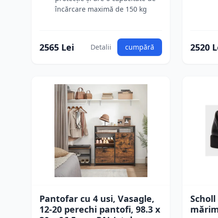
încărcare maximă de 150 kg
2565 Lei
2520 L
Detalii
cumpără
Pantofar cu 4 usi, Vasagle,
Scholl
12-20 perechi pantofi, 98.3 x
mărim