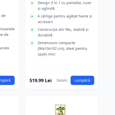
Design 3 în 1 cu pantofar, cuier
și oglindă
e de
6 cârlige pentru agățat haine și
accesorii
ersoanele
Construcție din PAL, stabilă și
me de
durabilă
Dimensiuni compacte
curata
(90x10x102 cm), ideal pentru
spații mici
519.99 Lei
mpără
Detalii
cumpără