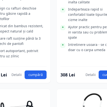
inalta calitate
ign cu rafturi deschise
Indeparteaza rapid si
tru găsire rapidă a
confortabil toate tipuril
tofilor
cizme inalte
ricat din bambus rezistent,
Ajutor practic pentru p
aspect natural și cald
in varsta sau cu proble
spate
care raft susține până la 3
echi de pantofi
Intretinere usoara - se 
doar cu o carpa umeda
ort autoportant, potrivit
tru uz zilnic
 Lei
308 Lei
Detalii
cumpără
Detalii
cu