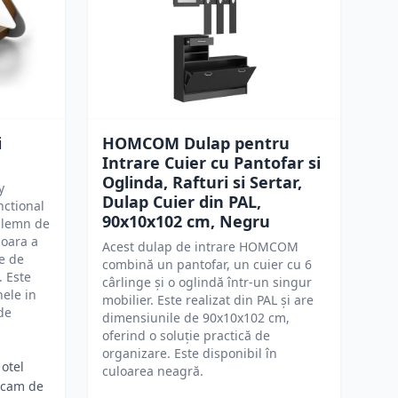
i
HOMCOM Dulap pentru
Intrare Cuier cu Pantofar si
Oglinda, Rafturi si Sertar,
y
Dulap Cuier din PAL,
nctional
90x10x102 cm, Negru
i lemn de
soara a
Acest dulap de intrare HOMCOM
me de
combină un pantofar, un cuier cu 6
. Este
cârlinge și o oglindă într-un singur
nele in
mobilier. Este realizat din PAL și are
 de
dimensiunile de 90x10x102 cm,
oferind o soluție practică de
organizare. Este disponibil în
otel
culoarea neagră.
alcam de