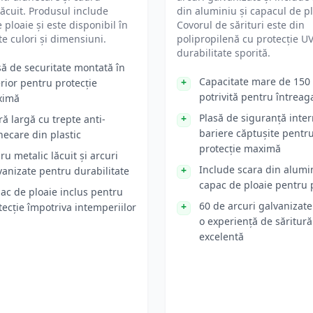
lăcuit. Produsul include
din aluminiu și capacul de pl
 ploaie și este disponibil în
Covorul de sărituri este din
e culori și dimensiuni.
polipropilenă cu protecție U
durabilitate sporită.
să de securitate montată în
Capacitate mare de 150 
erior pentru protecție
potrivită pentru întreag
ximă
Plasă de siguranță inter
ră largă cu trepte anti-
bariere căptușite pentr
necare din plastic
protecție maximă
ru metalic lăcuit și arcuri
Include scara din alumin
vanizate pentru durabilitate
capac de ploaie pentru 
ac de ploaie inclus pentru
60 de arcuri galvanizat
tecție împotriva intemperiilor
o experiență de săritură
excelentă