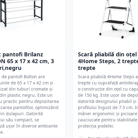
 pantofi Brilanz
Scară pliabilă din oțel
 65 x 17 x 42 cm, 3
4Home Steps, 2 trepte
ri,negru
trepte
 de pantofi Bolton are
Scara pliabilă 4Home Steps 
nile de 65 x 17 x 42 cm și
trepte cu suprafață antidera
lizat din tuburi cromate și
o construcție din oțel cu cap
 din plastic negru. Este un
de 150 kg. Este ușor de depo
u practic pentru depozitarea
datorită designului pliabil și
izarea pantofilor, optimizând
profilului îngust de 7.5 cm. 
din dulapuri. Datorită
mâner ergonomic și picioare
ui său compact, se
cauciucate pentru stabilitate 
ză ușor în diverse ambiante
protecția podelei.
re.