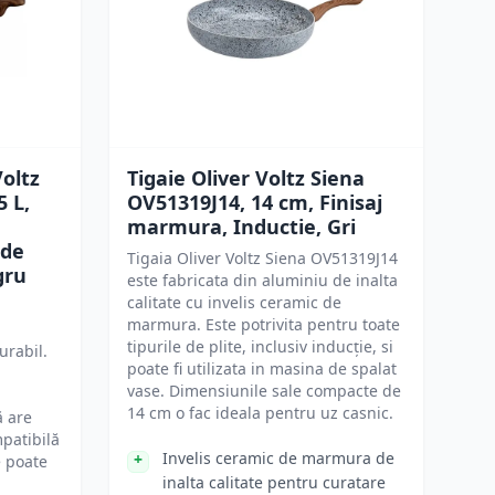
Voltz
Tigaie Oliver Voltz Siena
5 L,
OV51319J14, 14 cm, Finisaj
marmura, Inductie, Gri
 de
Tigaia Oliver Voltz Siena OV51319J14
gru
este fabricata din aluminiu de inalta
calitate cu invelis ceramic de
marmura. Este potrivita pentru toate
tipurile de plite, inclusiv inducție, si
urabil.
poate fi utilizata in masina de spalat
vase. Dimensiunile sale compacte de
14 cm o fac ideala pentru uz casnic.
ă are
mpatibilă
Invelis ceramic de marmura de
e poate
inalta calitate pentru curatare