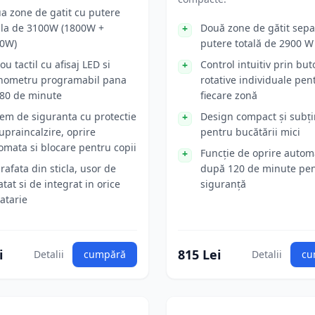
a zone de gatit cu putere
ala de 3100W (1800W +
Două zone de gătit sepa
0W)
putere totală de 2900 W
ou tactil cu afisaj LED si
Control intuitiv prin bu
nometru programabil pana
rotative individuale pen
180 de minute
fiecare zonă
tem de siguranta cu protectie
Design compact și subțir
supraincalzire, oprire
pentru bucătării mici
omata si blocare pentru copii
Funcție de oprire autom
rafata din sticla, usor de
după 120 de minute pe
atat si de integrat in orice
siguranță
atarie
i
815 Lei
Detalii
cumpără
Detalii
cu