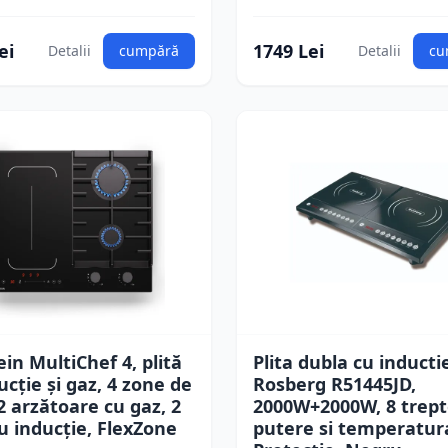
ei
1749 Lei
Detalii
cumpără
Detalii
cu
ein MultiChef 4, plită
Plita dubla cu inducti
ucție și gaz, 4 zone de
Rosberg R51445JD,
 2 arzătoare cu gaz, 2
2000W+2000W, 8 trept
cu inducție, FlexZone
putere si temperatur