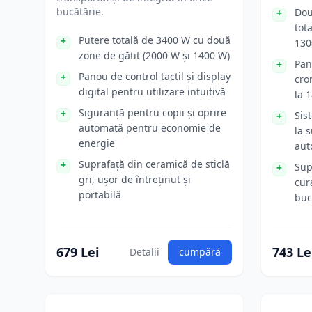
bucătărie.
Dou
tot
Putere totală de 3400 W cu două
130
zone de gătit (2000 W și 1400 W)
Pan
Panou de control tactil și display
cro
digital pentru utilizare intuitivă
la 
Siguranță pentru copii și oprire
Sis
automată pentru economie de
la 
energie
aut
Suprafață din ceramică de sticlă
Sup
gri, ușor de întreținut și
cur
portabilă
buc
679 Lei
743 Le
Detalii
cumpără