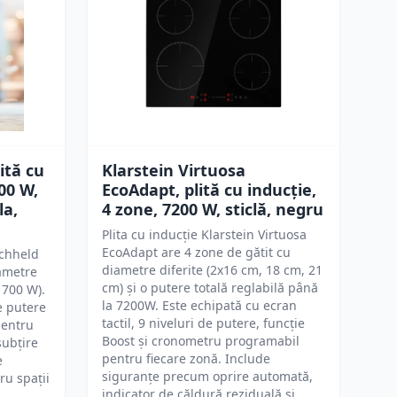
ită cu
Klarstein Virtuosa
00 W,
EcoAdapt, plită cu inducție,
la,
4 zone, 7200 W, sticlă, negru
Plita cu inducție Klarstein Virtuosa
EcoAdapt are 4 zone de gătit cu
ochheld
diametre diferite (2x16 cm, 18 cm, 21
iametre
cm) și o putere totală reglabilă până
1700 W).
la 7200W. Este echipată cu ecran
e putere
tactil, 9 niveluri de putere, funcție
pentru
Boost și cronometru programabil
subțire
pentru fiecare zonă. Include
e
siguranțe precum oprire automată,
ru spații
indicator de căldură reziduală și