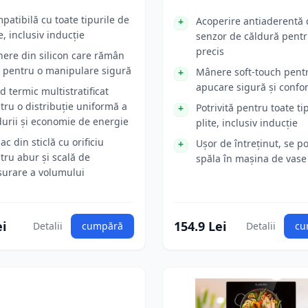
patibilă cu toate tipurile de
Acoperire antiaderentă 
e, inclusiv inducție
senzor de căldură pentr
precis
ere din silicon care rămân
i pentru o manipulare sigură
Mânere soft-touch pent
apucare sigură și confor
d termic multistratificat
tru o distribuție uniformă a
Potrivită pentru toate ti
durii și economie de energie
plite, inclusiv inducție
ac din sticlă cu orificiu
Ușor de întreținut, se p
tru abur și scală de
spăla în mașina de vase
urare a volumului
ei
154.9 Lei
Detalii
cumpără
Detalii
cu