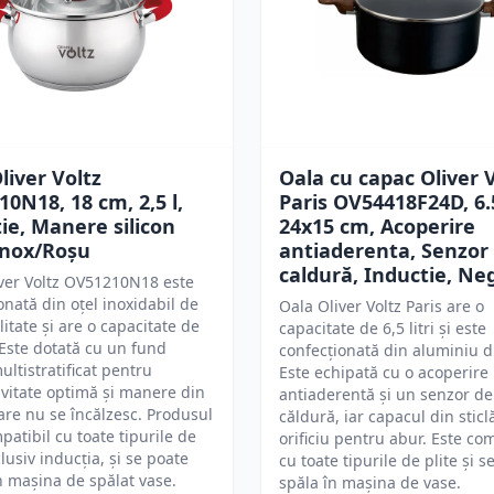
liver Voltz
Oala cu capac Oliver 
0N18, 18 cm, 2,5 l,
Paris OV54418F24D, 6.
ie, Manere silicon
24x15 cm, Acoperire
 Inox/Roşu
antiaderenta, Senzor
caldură, Inductie, Ne
ver Voltz OV51210N18 este
onată din oțel inoxidabil de
Oala Oliver Voltz Paris are o
litate și are o capacitate de
capacitate de 6,5 litri și este
. Este dotată cu un fund
confecționată din aluminiu d
ultistratificat pentru
Este echipată cu o acoperire
vitate optimă și manere din
antiaderentă și un senzor de
care nu se încălzesc. Produsul
căldură, iar capacul din sticl
patibil cu toate tipurile de
orificiu pentru abur. Este co
clusiv inducția, și se poate
cu toate tipurile de plite și s
n mașina de spălat vase.
spăla în mașina de vase.