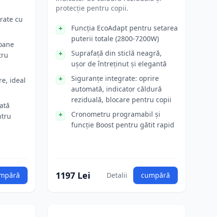
protecție pentru copii.
rate cu
Funcția EcoAdapt pentru setarea
puterii totale (2800-7200W)
toane
Suprafață din sticlă neagră,
tru
ușor de întreținut și elegantă
Siguranțe integrate: oprire
e, ideal
automată, indicator căldură
reziduală, blocare pentru copii
ată
Cronometru programabil și
ntru
funcție Boost pentru gătit rapid
1197 Lei
mpără
Detalii
cumpără