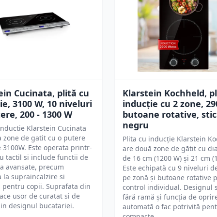
ein Cucinata, plită cu
Klarstein Kochheld, pl
ie, 3100 W, 10 niveluri
inducție cu 2 zone, 29
ere, 200 - 1300 W
butoane rotative, stic
negru
 inductie Klarstein Cucinata
 zone de gatit cu o putere
Plita cu inducție Klarstein K
e 3100W. Este operata printr-
are două zone de gătit cu d
 tactil si include functii de
de 16 cm (1200 W) și 21 cm (
ta avansate, precum
Este echipată cu 9 niveluri d
a la supraincalzire si
pe zonă și butoane rotative 
 pentru copii. Suprafata din
control individual. Designul 
 face usor de curatat si de
fără ramă și funcția de oprir
 in designul bucatariei.
automată o fac potrivită pent
compacte.