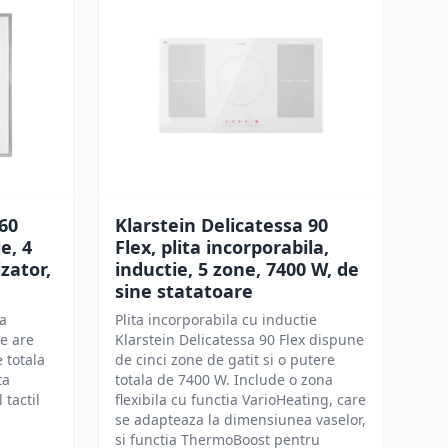
 60
Klarstein Delicatessa 90
e, 4
Flex, plita incorporabila,
zator,
inductie, 5 zone, 7400 W, de
sine statatoare
la
Plita incorporabila cu inductie
me are
Klarstein Delicatessa 90 Flex dispune
 totala
de cinci zone de gatit si o putere
ta
totala de 7400 W. Include o zona
 tactil
flexibila cu functia VarioHeating, care
se adapteaza la dimensiunea vaselor,
si functia ThermoBoost pentru