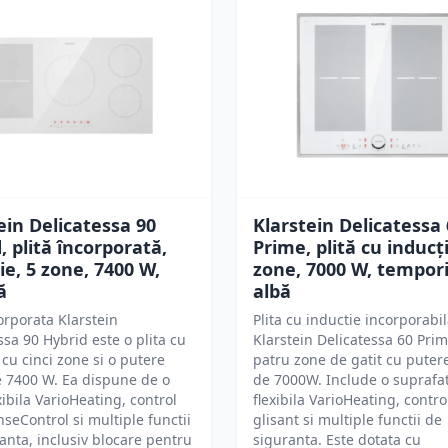
ein Delicatessa 90
Klarstein Delicatessa
, plită încorporată,
Prime, plită cu inducți
ie, 5 zone, 7400 W,
zone, 7000 W, tempori
ă
albă
corporata Klarstein
Plita cu inductie incorporabi
ssa 90 Hybrid este o plita cu
Klarstein Delicatessa 60 Pri
 cu cinci zone si o putere
patru zone de gatit cu putere
e 7400 W. Ea dispune de o
de 7000W. Include o suprafa
xibila VarioHeating, control
flexibila VarioHeating, control
enseControl si multiple functii
glisant si multiple functii de
anta, inclusiv blocare pentru
siguranta. Este dotata cu