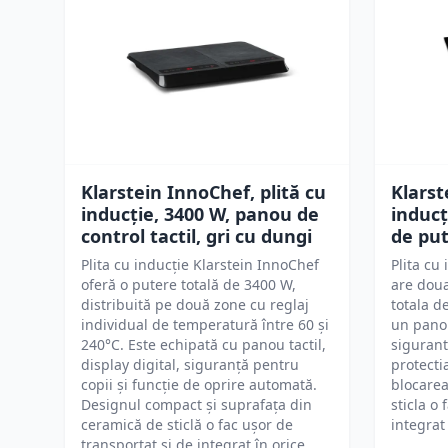
Klarstein InnoChef, plită cu
Klarst
inducție, 3400 W, panou de
inducț
control tactil, gri cu dungi
de put
Plita cu inducție Klarstein InnoChef
Plita cu
oferă o putere totală de 3400 W,
are doua
distribuită pe două zone cu reglaj
totala d
individual de temperatură între 60 și
un panou
240°C. Este echipată cu panou tactil,
siguran
display digital, siguranță pentru
protecti
copii și funcție de oprire automată.
blocarea
Designul compact și suprafața din
sticla o
ceramică de sticlă o fac ușor de
integrat
transportat și de integrat în orice