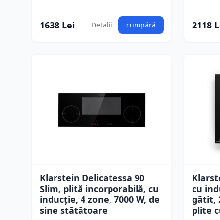
1638 Lei
2118 L
Detalii
cumpără
Klarstein Delicatessa 90
Klarst
Slim, plită incorporabilă, cu
cu ind
inducție, 4 zone, 7000 W, de
gătit,
sine stătătoare
plite 