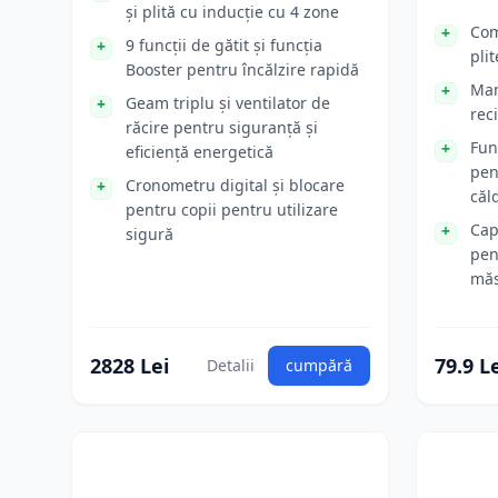
și plită cu inducție cu 4 zone
Com
9 funcții de gătit și funcția
plit
Booster pentru încălzire rapidă
Man
Geam triplu și ventilator de
rec
răcire pentru siguranță și
Fun
eficiență energetică
pen
Cronometru digital și blocare
căl
pentru copii pentru utilizare
Cap
sigură
pen
măs
2828 Lei
79.9 L
Detalii
cumpără