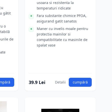
usoara si rezistenta la
cu
temperaturi ridicate
u gătit
Fara substante chimice PFOA,
asigurand gatit sanatos
ru o
Maner cu invelis moale pentru
tabilă
protectia mainilor si
purile de
compatibilitate cu masinile de
spalat vase
oate
39.9 Lei
mpără
Detalii
cumpără