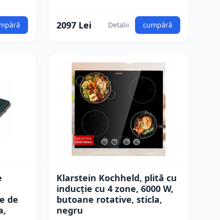
2097 Lei
mpără
Detalii
cumpără
e
Klarstein Kochheld, plită cu
inducție cu 4 zone, 6000 W,
e de
butoane rotative, sticla,
a,
negru