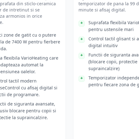
uprafata din sticlo-ceramica
temporizator de pana la 99 
r de intretinut si se
minute si afisaj digital.
za armonios in orice
e.
Suprafata flexibila Vari
pentru ustensile mari
ci zone de gatit cu o putere
Control tactil glisant si a
ala de 7400 W pentru fierbere
digital intuitiv
ida.
Functii de siguranta av
a flexibila VarioHeating care
(blocare copii, protectie
adapteaza automat la
supraincalzire)
ensiunea oalelor.
Temporizator independ
trol tactil modern
pentru fiecare zona de g
seControl cu afisaj digital si
ctii de programare.
ctii de siguranta avansate,
lusiv blocare pentru copii si
tectie la supraincalzire.