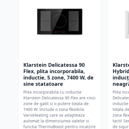
Klarstein Delicatessa 90
Klarst
Flex, plita incorporabila,
Hybrid
inductie, 5 zone, 7400 W, de
inducț
sine statatoare
neagr
Plita incorporabila cu inductie
Plita in
Klarstein Delicatessa 90 Flex are cinci
Delicate
zone de gatit si o putere totala de
inductie
7400 W. Include o zona flexibila
totala d
VarioHeating care se adapteaza
zona fle
automat la dimensiunea oalelor si
tactil S
functia ThermoBoost pentru incalzire
de sigur