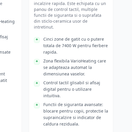
de
incalzire rapida. Este echipata cu un
panou de control tactil, multiple
functii de siguranta si o suprafata
din sticlo-ceramica usor de
oHeating
intretinut.
fisaj
Cinci zone de gatit cu o putere
totala de 7400 W pentru fierbere
ansate
rapida.
Zona flexibila VarioHeating care
se adapteaza automat la
ent
dimensiunea vaselor.
atit
Control tactil glisabil si afisaj
digital pentru o utilizare
intuitiva.
Functii de siguranta avansate:
blocare pentru copii, protectie la
supraincalzire si indicator de
caldura reziduala.