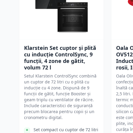
Klarstein Set cuptor și plită
Oala O
cu inducție ControlSync, 9
OV5121
funcții, 4 zone de gătit,
Induct
volum 72 l
rosii,
Setul Klarstein ControlSync combină
Oala Oli
un cuptor de 72 litri cu o plită cu
confecți
inducție cu 4 zone. Dispună de 9
înaltă ca
funcții de gătit, funcție Booster și
2,5 litri
geam triplu cu ventilator de răcire.
termic m
Include caracteristici de siguranță
conducti
precum blocarea pentru copii și un
silicon 
cronometru digital.
este com
plite, in
curăța î
Set compact cu cuptor de 72 litri