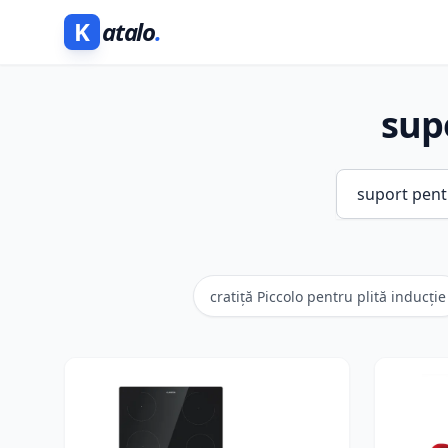
K
atalo
.
sup
cratiță Piccolo pentru plită inducție