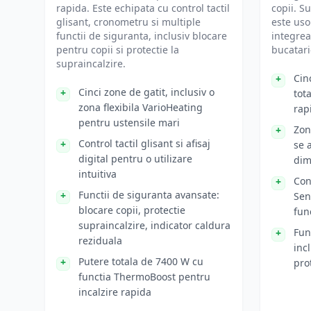
rapida. Este echipata cu control tactil
copii. S
glisant, cronometru si multiple
este uso
functii de siguranta, inclusiv blocare
integrea
pentru copii si protectie la
bucatari
supraincalzire.
Cin
Cinci zone de gatit, inclusiv o
tot
zona flexibila VarioHeating
rap
pentru ustensile mari
Zon
Control tactil glisant si afisaj
se 
digital pentru o utilizare
dim
intuitiva
Con
Functii de siguranta avansate:
Sen
blocare copii, protectie
fun
supraincalzire, indicator caldura
Fun
reziduala
inc
Putere totala de 7400 W cu
pro
functia ThermoBoost pentru
incalzire rapida