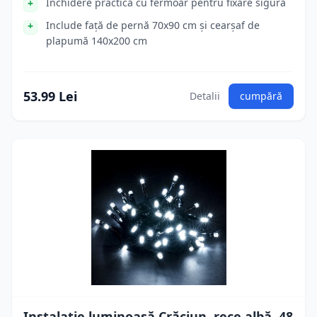
Închidere practică cu fermoar pentru fixare sigură
Include față de pernă 70x90 cm și cearșaf de
plapumă 140x200 cm
53.99 Lei
Detalii
cumpără
Instalație luminoasă Crăciun, rece albă, 48