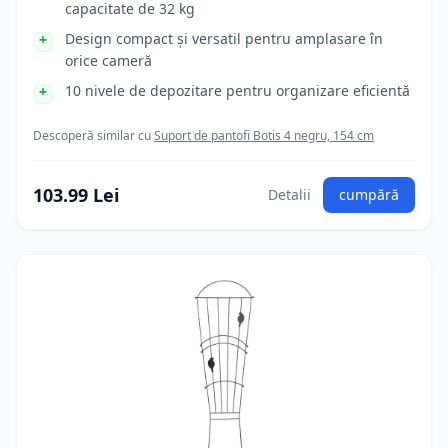
capacitate de 32 kg
Design compact și versatil pentru amplasare în
orice cameră
10 nivele de depozitare pentru organizare eficientă
Descoperă similar cu
Suport de pantofi Botis 4 negru, 154 cm
103.99 Lei
Detalii
cumpără