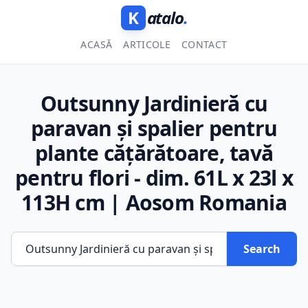
K
atalo
.
ACASĂ
ARTICOLE
CONTACT
Outsunny Jardinieră cu
paravan și spalier pentru
plante cățărătoare, tavă
pentru flori - dim. 61L x 23l x
113H cm | Aosom Romania
Search