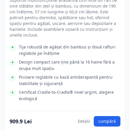
Suportul multifuncțional Brabantia Linn este un raft de
sine stătător din oțel și bambus, cu dimensiuni de 190
cm înălțime, 57 cm lungime și 60,6 cm lățime. Este
potrivit pentru dormitor, spălătorie sau hol, oferind
spațiu pentru agățat, uscare, aerisire sau depozitare a
hainelor. Include asamblare ușoară cu instrucțiuni și
unelte incluse.
Tija robustă de agățat din bambus și două rafturi
reglabile pe înălțime
Design compact care ține până la 16 haine fără a
ocupa mult spațiu
Picioare reglabile cu bază antiderapantă pentru
stabilitate și siguranță
Certificat Cradle-to-Cradle® nivel argint, alegere
ecologică
909.9 Lei
Detalii
cumpără