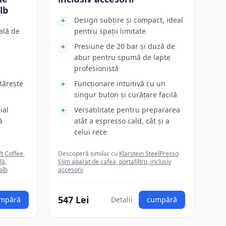
lb
Design subțire și compact, ideal
ală de
pentru spații limitate
l
Presiune de 20 bar și duză de
abur pentru spumă de lapte
profesionistă
tărește
Funcționare intuitivă cu un
singur buton și curățare facilă
ial
Versatilitate pentru prepararea
ă
atât a espresso cald, cât și a
celui rece
ft Coffee,
Descoperă similar cu
Klarstein SteelPresso
lă,
Slim aparat de cafea, portafiltru, inclusiv
alb
accesorii
547 Lei
mpără
Detalii
cumpără