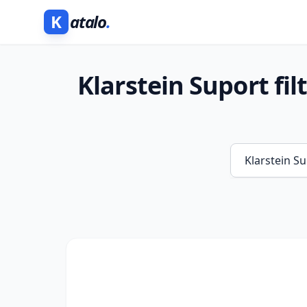
K
atalo
.
Klarstein Suport fil