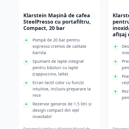
Klarstein Mașină de cafea
Klarst
SteelPresso cu portafiltru,
pentru
Compact, 20 bar
inoxid
afișaj 
Pompă de 20 bar pentru
espresso cremos de calitate
Des
barista
inox
Spumant de lapte integrat
Pre
pentru băuturi cu lapte
pen
(cappuccino, latte)
Poa
Ecran tactil color cu funcții
ceș
intuitive, inclusiv preparare la
Rez
rece
pen
Rezervor generos de 1.5 litri și
design compact din oțel
inoxidabil
Descoperă similar cu
Klarstein Mașină de
Descoperă