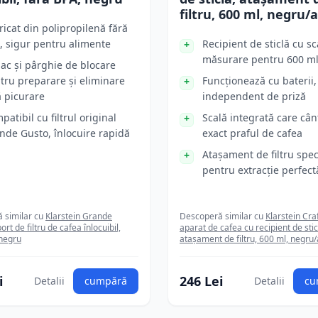
filtru, 600 ml, negru/a
ricat din polipropilenă fără
, sigur pentru alimente
Recipient de sticlă cu sc
măsurare pentru 600 m
ac și pârghie de blocare
tru preparare și eliminare
Funcționează cu baterii,
ă picurare
independent de priză
patibil cu filtrul original
Scală integrată care cân
nde Gusto, înlocuire rapidă
exact praful de cafea
Atașament de filtru spec
pentru extracție perfect
 similar cu
Klarstein Grande
Descoperă similar cu
Klarstein Cra
rt de filtru de cafea înlocuibil,
aparat de cafea cu recipient de stic
 negru
atașament de filtru, 600 ml, negru/
i
246 Lei
Detalii
cumpără
Detalii
cu