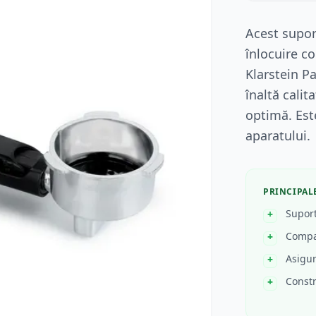
Acest supor
înlocuire c
Klarstein Pa
înaltă calit
optimă. Est
aparatului.
PRINCIPAL
Suport
Compat
Asigur
Constr