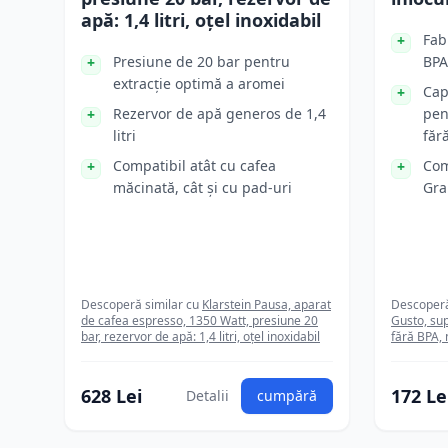
apă: 1,4 litri, oțel inoxidabil
Fab
Presiune de 20 bar pentru
BPA
extracție optimă a aromei
Cap
Rezervor de apă generos de 1,4
pen
litri
făr
Compatibil atât cu cafea
Com
măcinată, cât și cu pad-uri
Gra
Descoperă similar cu
Klarstein Pausa, aparat
Descoperă
de cafea espresso, 1350 Watt, presiune 20
Gusto, supo
bar, rezervor de apă: 1,4 litri, oțel inoxidabil
fără BPA,
628 Lei
172 Le
Detalii
cumpără