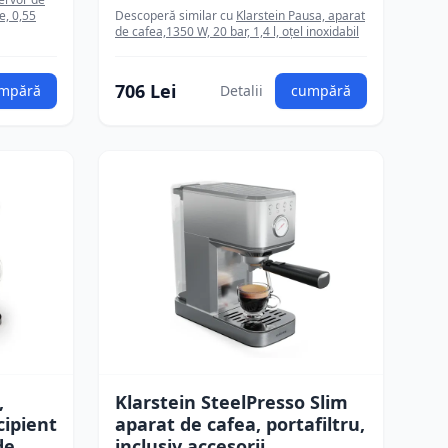
e, 0,55
Descoperă similar cu
Klarstein Pausa, aparat
de cafea,1350 W, 20 bar, 1,4 l, oțel inoxidabil
706 Lei
mpără
Detalii
cumpără
,
Klarstein SteelPresso Slim
cipient
aparat de cafea, portafiltru,
de
inclusiv accesorii