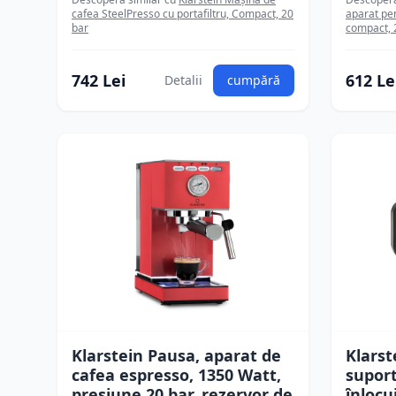
cafea SteelPresso cu portafiltru, Compact, 20
aparat pen
bar
compact, 20
742 Lei
612 Le
Detalii
cumpără
Klarstein Pausa, aparat de
Klarst
cafea espresso, 1350 Watt,
suport
presiune 20 bar, rezervor de
înlocu