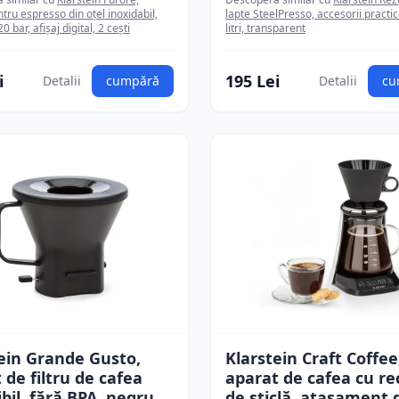
tru espresso din oțel inoxidabil,
lapte SteelPresso, accesorii practic
 bar, afișaj digital, 2 cești
litri, transparent
i
195 Lei
Detalii
cumpără
Detalii
cu
ein Grande Gusto,
Klarstein Craft Coffee
 de filtru de cafea
aparat de cafea cu re
ibil, fără BPA, negru
de sticlă, atașament 