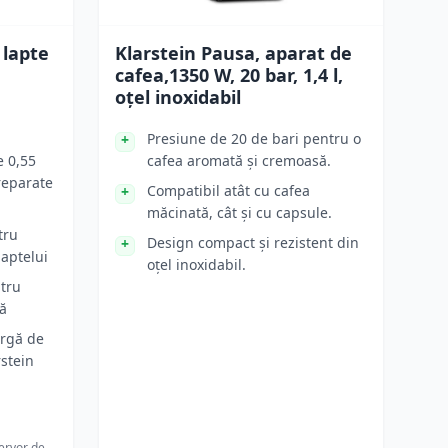
 lapte
Klarstein Pausa, aparat de
cafea,1350 W, 20 bar, 1,4 l,
oțel inoxidabil
Presiune de 20 de bari pentru o
e 0,55
cafea aromată și cremoasă.
reparate
Compatibil atât cu cafea
măcinată, cât și cu capsule.
tru
Design compact și rezistent din
laptelui
oțel inoxidabil.
ntru
dă
argă de
rstein
ervor de