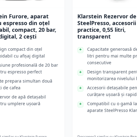
ein Furore, aparat
Klarstein Rezervor de
 espresso din oțel
SteelPresso, accesorii
abil, compact, 20 bar,
practice, 0,55 litri,
digital, 2 cești
transparent
ign compact din oțel
Capacitate generoasă d
idabil cu afișaj digital
litri pentru mai multe p
consecutive
siune profesională de 20 bar
tru espresso perfect
Design transparent pen
monitorizarea nivelului 
te prepara simultan două
ti de cafea
Accesorii detașabile pe
curățare ușoară și rapi
ervor de apă detașabil
tru umplere ușoară
Compatibil cu o gamă l
aparate SteelPresso Kla
 similar cu
Klarstein Furore,
Descoperă similar cu
Klarstein Rez