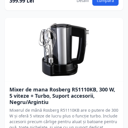
399.99 Lei
Detalii
cumpără
Mixer de mana Rosberg R51110KB, 300 W,
5 viteze + Turbo, Suport accesorii,
Negru/Argintiu
Mixerul de mână Rosberg R51110KB are o putere de 300
W și oferă 5 viteze de lucru plus o funcție turbo. Include
accesorii precum cârlige pentru aluat și batoane pentru
ouă, toate nichelate, și vine cu un suport dedicat.