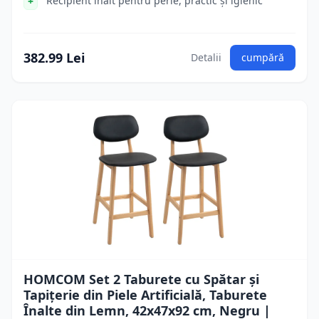
Recipient înalt pentru perie, practic și igienic
382.99 Lei
Detalii
cumpără
HOMCOM Set 2 Taburete cu Spătar și
Tapițerie din Piele Artificială, Taburete
Înalte din Lemn, 42x47x92 cm, Negru |