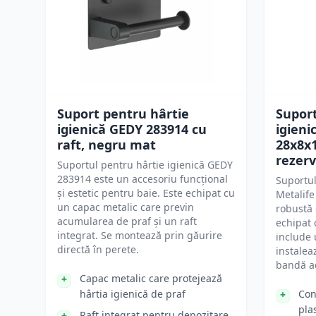
Suport pentru hârtie
Suport
igienică GEDY 283914 cu
igieni
raft, negru mat
28x8x1
rezer
Suportul pentru hârtie igienică GEDY
283914 este un accesoriu funcțional
Suportul
și estetic pentru baie. Este echipat cu
Metalife
un capac metalic care previn
robustă 
acumularea de praf și un raft
echipat
integrat. Se montează prin găurire
include 
directă în perete.
instalea
bandă a
Capac metalic care protejează
hârtia igienică de praf
Con
pla
Raft integrat pentru depozitare