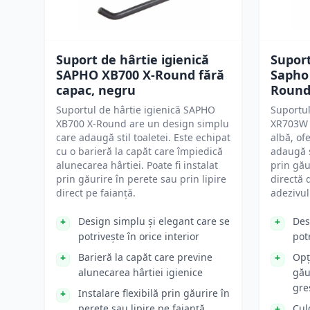
Suport de hârtie igienică
Suport
SAPHO XB700 X-Round fără
Sapho
capac, negru
Round
Suportul de hârtie igienică SAPHO
Suportul
XB700 X-Round are un design simplu
XR703W 
care adaugă stil toaletei. Este echipat
albă, of
cu o barieră la capăt care împiedică
adaugă s
alunecarea hârtiei. Poate fi instalat
prin gău
prin găurire în perete sau prin lipire
directă d
direct pe faianță.
adezivul
Design simplu și elegant care se
Des
potrivește în orice interior
potr
Barieră la capăt care previne
Opț
alunecarea hârtiei igienice
gău
gre
Instalare flexibilă prin găurire în
perete sau lipire pe faianță
Cul