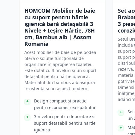
HOMCOM Mobilier de baie
Set ac
cu suport pentru hârtie
Braba
igienică bară detașabilă 3
3 pies
Nivele + Ieșire Hârtie, 78H
corozi
cm, Bambus alb | Aosom
Setul B
Romania
include 
suport p
Acest mobilier de baie de pe podea
suport p
oferă o soluție funcțională de
distribu
organizare în apropierea toaletei.
rezervă.
Este dotat cu 3 niveluri și un suport
material
detașabil pentru hârtie igienică.
potrivit
Materialul din bambus alb asigură
Dimensiu
rezistență și un aspect modern.
înălțime
adâncim
Design compact si practic
pentru economisirea spatiului
Set
3 niveluri pentru depozitare si
un 
suport detasabil pentru hartie
Mat
igienica
cor