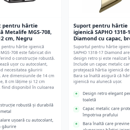
 pentru hârtie
Suport pentru hârtie
că Metalife MGS-708,
igienică SAPHO 1318-
12 cm, Negru
Diamond cu capac, br
 pentru hârtie igienică
Suportul pentru hârtie igien
 MGS-708 este fabricat din
SAPHO 1318-17 Diamond are
ferind o construcție robustă.
design retro și este realizat 
lează ușor cu autocolant,
Include un capac metalic ca
d necesitatea găuririi
protejează hârtia igienică de
r. Are dimensiunile de 14 cm
Bara sa înaltă asigură că hâr
, 8 cm lățime și 12 cm
igienică nu alunecă ușor.
, fiind disponibil în culoarea
Design retro elegant pe
toaletă
strucție robustă și durabilă
Capac metalic care prot
 metal
împotriva prafului
talare ușoară cu autocolant,
Bara înaltă care previne
ă găurire
alunecarea hârtiei igien