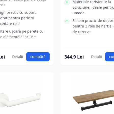
Materiale rezistente la
ede
coroziune, ideale pentru
ign practic cu suport
umede
egrat pentru perie și
Sistem practic de depoz
ozitare role
pentru 3 role de hartie 
tare ușoară pe perete cu
de rezerva
te elementele incluse
Lei
344.9 Lei
Detalii
cumpără
Detalii
cu