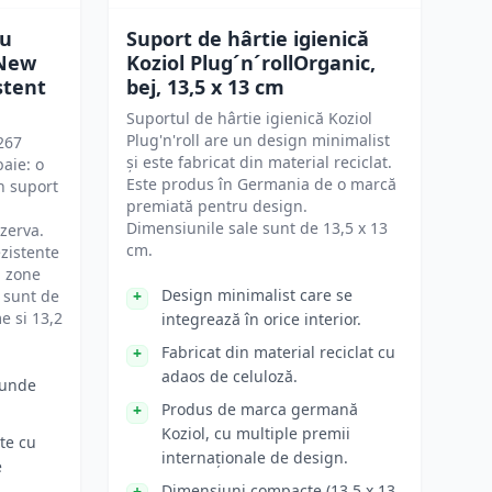
ru
Suport de hârtie igienică
eNew
Koziol Plug´n´rollOrganic,
stent
bej, 13,5 x 13 cm
Suportul de hârtie igienică Koziol
Plug'n'roll are un design minimalist
267
și este fabricat din material reciclat.
aie: o
Este produs în Germania de o marcă
n suport
premiată pentru design.
Dimensiunile sale sunt de 13,5 x 13
ezerva.
cm.
ezistente
u zone
Design minimalist care se
 sunt de
e si 13,2
integrează în orice interior.
Fabricat din material reciclat cu
adaos de celuloză.
cunde
Produs de marca germană
Koziol, cu multiple premii
te cu
internaționale de design.
e
Dimensiuni compacte (13,5 x 13