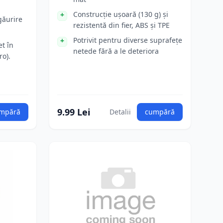
Construcție ușoară (130 g) și
găurire
rezistentă din fier, ABS și TPE
Potrivit pentru diverse suprafețe
t în
netede fără a le deteriora
ro).
9.99 Lei
mpără
Detalii
cumpără