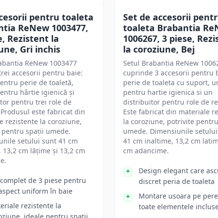
cesorii pentru toaleta
Set de accesorii pent
ntia ReNew 1003477,
toaleta Brabantia R
e, Rezistent la
1006267, 3 piese, Rezi
une, Gri inchis
la coroziune, Bej
rabantia ReNew 1003477
Setul Brabantia ReNew 1006
trei accesorii pentru baie:
cuprinde 3 accesorii pentru b
entru perie de toaletă,
perie de toaleta cu suport, u
entru hârtie igienică și
pentru hartie igienica si un
itor pentru trei role de
distribuitor pentru role de r
 Produsul este fabricat din
Este fabricat din materiale r
e rezistente la coroziune,
la coroziune, potrivite pentr
e pentru spații umede.
umede. Dimensiunile setului
nile setului sunt 41 cm
41 cm inaltime, 13,2 cm latim
, 13,2 cm lățime și 13,2 cm
cm adancime.
e.
Design elegant care as
 complet de 3 piese pentru
discret peria de toaleta
aspect uniform în baie
Montare usoara pe pere
eriale rezistente la
toate elementele inclus
oziune, ideale pentru spații