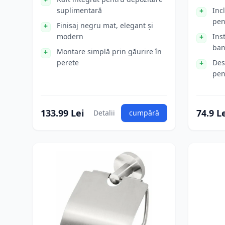
suplimentară
Inc
pen
Finisaj negru mat, elegant și
modern
Ins
ban
Montare simplă prin găurire în
perete
Des
pen
133.99 Lei
74.9 L
Detalii
cumpără