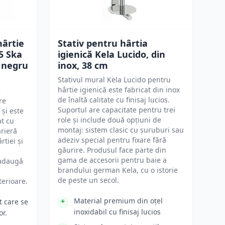
hârtie
Stativ pentru hârtia
5 Ska
igienică Kela Lucido, din
, negru
inox, 38 cm
Stativul mural Kela Lucido pentru
hârtie igienică este fabricat din inox
e
de înaltă calitate cu finisaj lucios.
re
Suportul are capacitate pentru trei
și este
role și include două opțiuni de
at cu
montaj: sistem clasic cu șuruburi sau
arieră
adeziv special pentru fixare fără
tiei și
găurire. Produsul face parte din
gama de accesorii pentru baie a
 adaugă
brandului german Kela, cu o istorie
de peste un secol.
terioare.
Material premium din oțel
t care se
inoxidabil cu finisaj lucios
or.