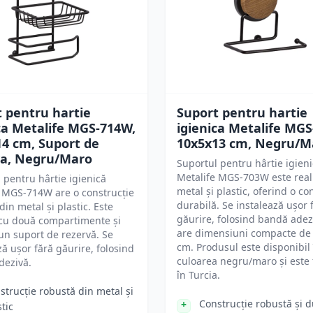
 pentru hartie
Suport pentru hartie
ca Metalife MGS-714W,
igienica Metalife MG
4 cm, Suport de
10x5x13 cm, Negru/M
va, Negru/Maro
Suportul pentru hârtie igien
Metalife MGS-703W este real
 pentru hârtie igienică
metal și plastic, oferind o co
 MGS-714W are o construcție
durabilă. Se instalează ușor 
din metal și plastic. Este
găurire, folosind bandă adezi
 cu două compartimente și
are dimensiuni compacte de
un suport de rezervă. Se
cm. Produsul este disponibil 
ză ușor fără găurire, folosind
culoarea negru/maro și este 
dezivă.
în Turcia.
strucție robustă din metal și
Construcție robustă și d
stic