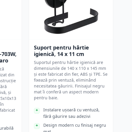
Suport pentru hârtie
S-703W,
igienică, 14 x 11 cm
aro
Suportul pentru hârtie igienică are
dimensiunile de 140 x 110 x 145 mm
ică
și este fabricat din fier, ABS și TPE. Se
izat din
fixează prin ventuză, eliminând
nstrucție
necesitatea găuririi. Finisajul negru
fără
mat îi conferă un aspect modern
vă, și
pentru baie.
 5x10x13
în
Instalare ușoară cu ventuză,
fabricat
fără găurire sau adezivi
Design modern cu finisaj negru
urabilă
mat