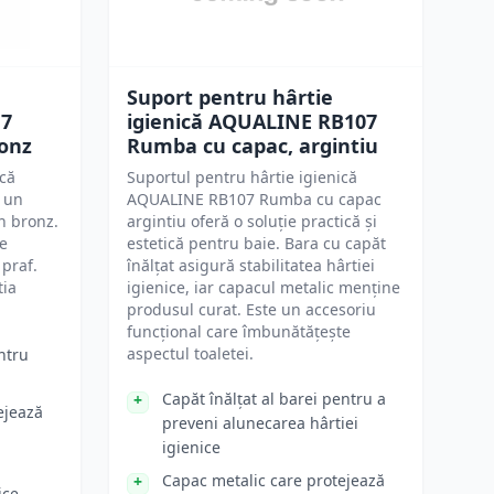
Suport pentru hârtie
17
igienică AQUALINE RB107
onz
Rumba cu capac, argintiu
ică
Suportul pentru hârtie igienică
 un
AQUALINE RB107 Rumba cu capac
în bronz.
argintiu oferă o soluție practică și
re
estetică pentru baie. Bara cu capăt
 praf.
înălțat asigură stabilitatea hârtiei
tia
igienice, iar capacul metalic menține
produsul curat. Este un accesoriu
funcțional care îmbunătățește
aspectul toaletei.
ntru
Capăt înălțat al barei pentru a
ejează
preveni alunecarea hârtiei
igienice
Capac metalic care protejează
ice