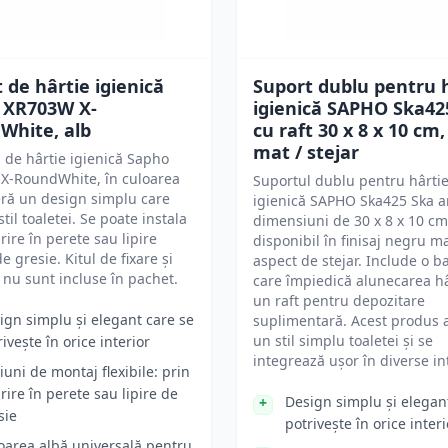
 de hârtie igienică
Suport dublu pentru 
 XR703W X-
igienică SAPHO Ska42
White, alb
cu raft 30 x 8 x 10 cm
mat / stejar
 de hârtie igienică Sapho
X-RoundWhite, în culoarea
Suportul dublu pentru hârti
eră un design simplu care
igienică SAPHO Ska425 Ska a
til toaletei. Se poate instala
dimensiuni de 30 x 8 x 10 cm 
rire în perete sau lipire
disponibil în finisaj negru m
e gresie. Kitul de fixare și
aspect de stejar. Include o b
 nu sunt incluse în pachet.
care împiedică alunecarea hâr
un raft pentru depozitare
ign simplu și elegant care se
suplimentară. Acest produs
un stil simplu toaletei și se
ivește în orice interior
integrează ușor în diverse in
iuni de montaj flexibile: prin
rire în perete sau lipire de
Design simplu și elegan
sie
potrivește în orice interi
oarea albă universală pentru