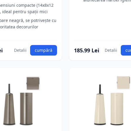
ensiuni compacte (14x8x12
, ideal pentru spații mici
oare neagră, se potrivește cu
oritatea decorurilor
ei
185.99 Lei
Detalii
cumpără
Detalii
cu