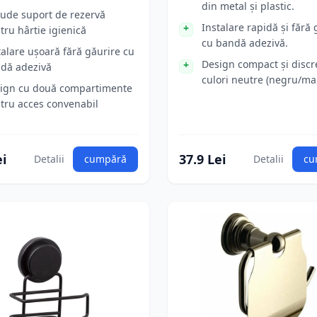
din metal și plastic.
lude suport de rezervă
Instalare rapidă și fără 
tru hârtie igienică
cu bandă adezivă.
talare ușoară fără găurire cu
Design compact și discre
dă adezivă
culori neutre (negru/ma
ign cu două compartimente
tru acces convenabil
ei
37.9 Lei
Detalii
cumpără
Detalii
cu