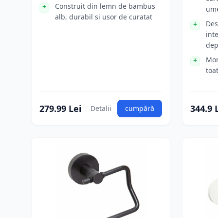
Construit din lemn de bambus
um
alb, durabil si usor de curatat
Des
int
dep
Mon
toa
279.99 Lei
344.9 
Detalii
cumpără