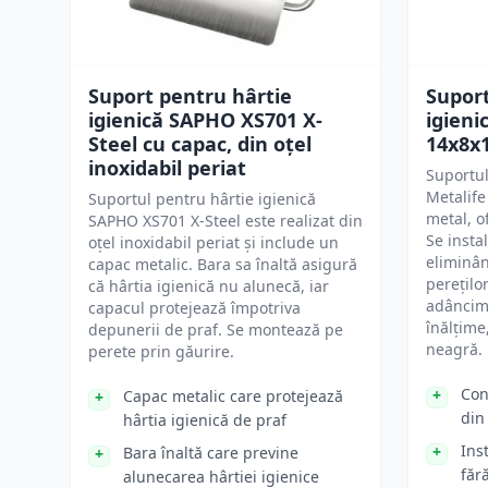
Suport pentru hârtie
Suport
igienică SAPHO XS701 X-
igieni
Steel cu capac, din oțel
14x8x
inoxidabil periat
Suportul
Metalife
Suportul pentru hârtie igienică
metal, o
SAPHO XS701 X-Steel este realizat din
Se insta
oțel inoxidabil periat și include un
eliminân
capac metalic. Bara sa înaltă asigură
perețilo
că hârtia igienică nu alunecă, iar
adâncime
capacul protejează împotriva
înălțime
depunerii de praf. Se montează pe
neagră.
perete prin găurire.
Con
Capac metalic care protejează
din
hârtia igienică de praf
Ins
Bara înaltă care previne
făr
alunecarea hârtiei igienice