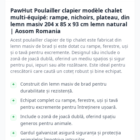
PawHut Poulailler clapier modèle chalet
multi-équipé: rampe, nichoirs, plateau, din
lemn masiv 204 x 85 x 93 cm lemn natural
| Aosom Romania
Acest poulailler clapier de tip chalet este fabricat din
lemn masiv de brad și este dotat cu rampe, ferestre, uși
și o tavă pentru excremente. Designul său include o
zonă de joacă dublă, oferind un mediu spațios și sigur
pentru pui, iepuri sau alte rozătoare. Este ideal pentru
crescătorii care caută un coteț robust și bine echipat.
Construit din lemn masiv de brad pentru
durabilitate și rezistență.
Echipat complet cu rampe, ferestre, uși și tavă
pentru excremente pentru întreținere ușoară.
Include o zonă de joacă dublă, oferind spațiu
generos pentru animale.
Gardul galvanizat asigură siguranța și protecția
animalelor împotriva intrușilor.