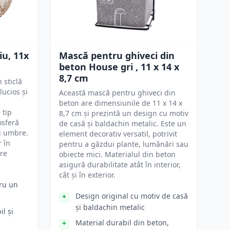
iu, 11x
Mască pentru ghiveci din
beton House gri , 11 x 14 x
8,7 cm
 sticlă
lucios și
Această mască pentru ghiveci din
beton are dimensiunile de 11 x 14 x
 tip
8,7 cm și prezintă un design cu motiv
osferă
de casă și baldachin metalic. Este un
și umbre.
element decorativ versatil, potrivit
 în
pentru a găzdui plante, lumânări sau
are
obiecte mici. Materialul din beton
asigură durabilitate atât în interior,
cât și în exterior.
tru un
Design original cu motiv de casă
și baldachin metalic
il și
Material durabil din beton,