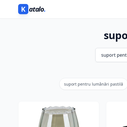
K
atalo
.
supo
suport pentru lumânări pastilă