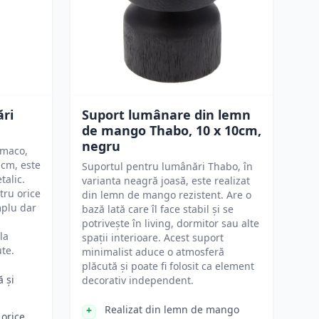
ri
Suport lumânare din lemn
de mango Thabo, 10 x 10cm,
negru
amaco,
 cm, este
Suportul pentru lumânări Thabo, în
talic.
varianta neagră joasă, este realizat
tru orice
din lemn de mango rezistent. Are o
mplu dar
bază lată care îl face stabil și se
potrivește în living, dormitor sau alte
la
spații interioare. Acest suport
te.
minimalist aduce o atmosferă
plăcută și poate fi folosit ca element
ă și
decorativ independent.
Realizat din lemn de mango
 orice