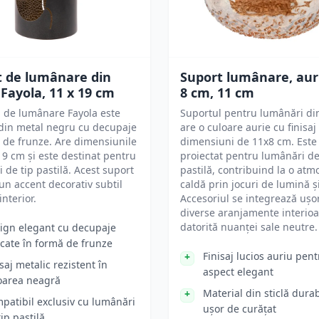
t de lumânare din
Suport lumânare, aur
Fayola, 11 x 19 cm
8 cm, 11 cm
 de lumânare Fayola este
Suportul pentru lumânări din
 din metal negru cu decupaje
are o culoare aurie cu finisaj 
 de frunze. Are dimensiunile
dimensiuni de 11x8 cm. Este
19 cm și este destinat pentru
proiectat pentru lumânări de
 de tip pastilă. Acest suport
pastilă, contribuind la o atm
n accent decorativ subtil
caldă prin jocuri de lumină 
interior.
Accesoriul se integrează ușor
diverse aranjamente interio
datorită nuanței sale neutre.
ign elegant cu decupaje
icate în formă de frunze
Finisaj lucios auriu pen
isaj metalic rezistent în
aspect elegant
oarea neagră
Material din sticlă durab
patibil exclusiv cu lumânări
ușor de curățat
tip pastilă