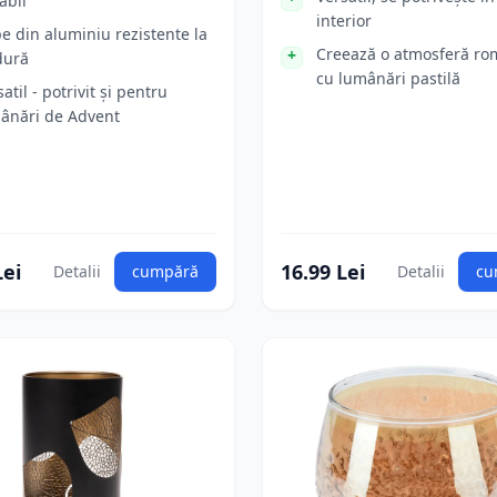
abil
interior
e din aluminiu rezistente la
Creează o atmosferă ro
dură
cu lumânări pastilă
atil - potrivit și pentru
ânări de Advent
Lei
16.99 Lei
Detalii
cumpără
Detalii
cu