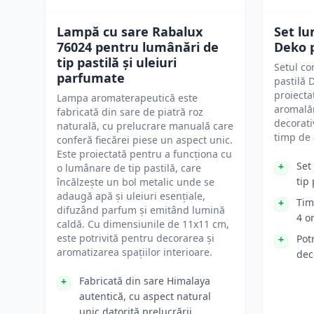
Lampă cu sare Rabalux
Set lu
76024 pentru lumânări de
Deko 
tip pastilă și uleiuri
Setul co
parfumate
pastilă 
proiecta
Lampa aromaterapeutică este
aromală
fabricată din sare de piatră roz
decorati
naturală, cu prelucrare manuală care
timp de 
conferă fiecărei piese un aspect unic.
Este proiectată pentru a funcționa cu
Set
o lumânare de tip pastilă, care
tip 
încălzește un bol metalic unde se
adaugă apă și uleiuri esențiale,
Tim
difuzând parfum și emitând lumină
4 o
caldă. Cu dimensiunile de 11x11 cm,
este potrivită pentru decorarea și
Pot
aromatizarea spațiilor interioare.
dec
Fabricată din sare Himalaya
autentică, cu aspect natural
unic datorită prelucrării