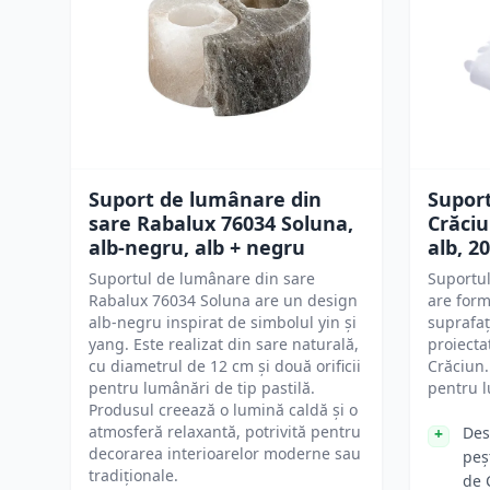
Suport de lumânare din
Supor
sare Rabalux 76034 Soluna,
Crăciu
alb-negru, alb + negru
alb, 2
Suportul de lumânare din sare
Suportul
Rabalux 76034 Soluna are un design
are form
alb-negru inspirat de simbolul yin și
suprafaț
yang. Este realizat din sare naturală,
proiecta
cu diametrul de 12 cm și două orificii
Crăciun. 
pentru lumânări de tip pastilă.
pentru 
Produsul creează o lumină caldă și o
atmosferă relaxantă, potrivită pentru
Des
decorarea interioarelor moderne sau
peș
tradiționale.
de 