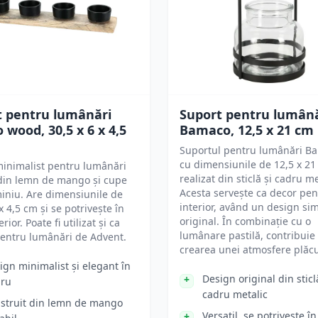
t pentru lumânări
Suport pentru lumână
wood, 30,5 x 6 x 4,5
Bamaco, 12,5 x 21 cm
Suportul pentru lumânări B
cu dimensiunile de 12,5 x 21
inimalist pentru lumânări
realizat din sticlă și cadru me
 din lemn de mango și cupe
Acesta servește ca decor pen
iniu. Are dimensiunile de
interior, având un design si
x 4,5 cm și se potrivește în
original. În combinație cu o
erior. Poate fi utilizat și ca
lumânare pastilă, contribuie 
entru lumânări de Advent.
crearea unei atmosfere plăcu
ign minimalist și elegant în
Design original din sticl
ru
cadru metalic
struit din lemn de mango
Versatil, se potrivește în