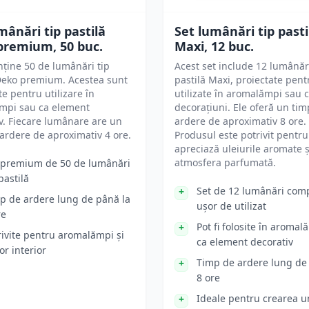
mânări tip pastilă
Set lumânări tip pasti
premium, 50 buc.
Maxi, 12 buc.
nține 50 de lumânări tip
Acest set include 12 lumânări
Deko premium. Acestea sunt
pastilă Maxi, proiectate pentr
te pentru utilizare în
utilizate în aromalămpi sau 
mpi sau ca element
decorațiuni. Ele oferă un ti
v. Fiecare lumânare are un
ardere de aproximativ 8 ore.
ardere de aproximativ 4 ore.
Produsul este potrivit pentru
apreciază uleiurile aromate ș
atmosfera parfumată.
 premium de 50 de lumânări
pastilă
Set de 12 lumânări comp
p de ardere lung de până la
ușor de utilizat
re
Pot fi folosite în aroma
rivite pentru aromalămpi și
ca element decorativ
or interior
Timp de ardere lung de
8 ore
Ideale pentru crearea u