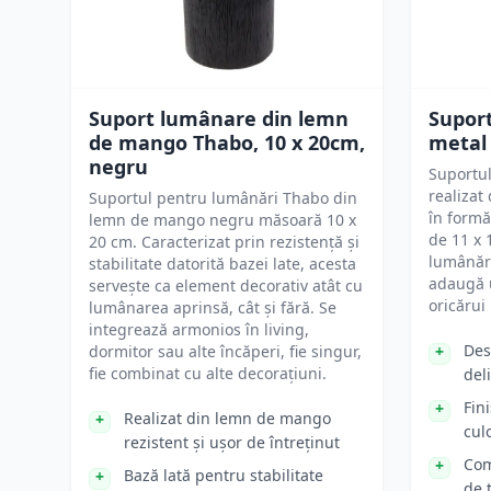
Suport lumânare din lemn
Supor
de mango Thabo, 10 x 20cm,
metal 
negru
Suportul
realizat
Suportul pentru lumânări Thabo din
în formă
lemn de mango negru măsoară 10 x
de 11 x 
20 cm. Caracterizat prin rezistență și
lumânări
stabilitate datorită bazei late, acesta
adaugă u
servește ca element decorativ atât cu
oricărui 
lumânarea aprinsă, cât și fără. Se
integrează armonios în living,
Des
dormitor sau alte încăperi, fie singur,
fie combinat cu alte decorațiuni.
del
Fin
Realizat din lemn de mango
cul
rezistent și ușor de întreținut
Com
Bază lată pentru stabilitate
de 