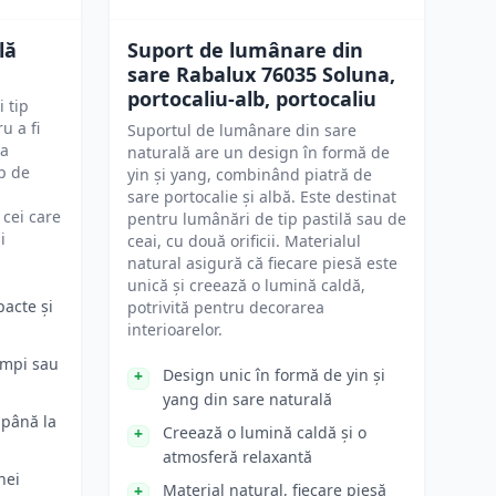
lă
Suport de lumânare din
sare Rabalux 76035 Soluna,
portocaliu-alb, portocaliu
 tip
u a fi
Suportul de lumânare din sare
ca
naturală are un design în formă de
mp de
yin și yang, combinând piatră de
sare portocalie și albă. Este destinat
 cei care
pentru lumânări de tip pastilă sau de
i
ceai, cu două orificii. Materialul
natural asigură că fiecare piesă este
unică și creează o lumină caldă,
acte și
potrivită pentru decorarea
interioarelor.
lămpi sau
Design unic în formă de yin și
yang din sare naturală
 până la
Creează o lumină caldă și o
atmosferă relaxantă
nei
Material natural, fiecare piesă