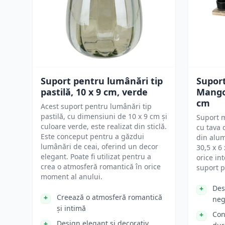
Suport pentru lumânări tip
Supor
pastilă, 10 x 9 cm, verde
Mango 
cm
Acest suport pentru lumânări tip
pastilă, cu dimensiuni de 10 x 9 cm și
Suport m
culoare verde, este realizat din sticlă.
cu tava
Este conceput pentru a găzdui
din alum
lumânări de ceai, oferind un decor
30,5 x 6 
elegant. Poate fi utilizat pentru a
orice int
crea o atmosferă romantică în orice
suport p
moment al anului.
Des
Creează o atmosferă romantică
neg
și intimă
Con
Design elegant și decorativ