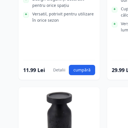
dur
pentru orice spațiu
Cup
Versatil, potrivit pentru utilizare
căl
în orice sezon
Vers
lum
11.99 Lei
29.99 
Detalii
cumpără