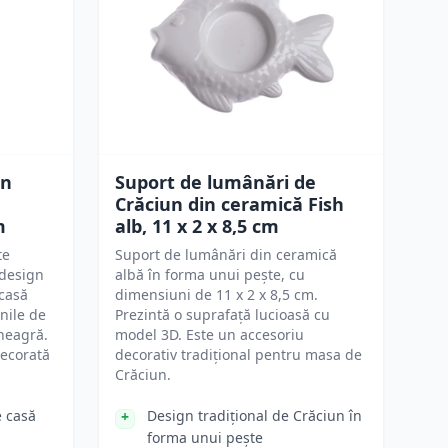
in
Suport de lumânări de
Crăciun din ceramică Fish
m
alb, 11 x 2 x 8,5 cm
te
Suport de lumânări din ceramică
 design
albă în forma unui pește, cu
 casă
dimensiuni de 11 x 2 x 8,5 cm.
nile de
Prezintă o suprafață lucioasă cu
 neagră.
model 3D. Este un accesoriu
ecorată
decorativ tradițional pentru masa de
Crăciun.
e casă
Design tradițional de Crăciun în
forma unui pește