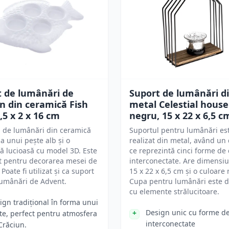
t de lumânări de
Suport de lumânări d
n din ceramică Fish
metal Celestial house
0,5 x 2 x 16 cm
negru, 15 x 22 x 6,5 c
 de lumânări din ceramică
Suportul pentru lumânări es
a unui pește alb și o
realizat din metal, având un
ă lucioasă cu model 3D. Este
ce reprezintă cinci forme de
t pentru decorarea mesei de
interconectate. Are dimensiu
Poate fi utilizat și ca suport
15 x 22 x 6,5 cm și o culoare
lumânări de Advent.
Cupa pentru lumânări este d
cu elemente strălucitoare.
ign tradițional în forma unui
Design unic cu forme d
te, perfect pentru atmosfera
interconectate
Crăciun.