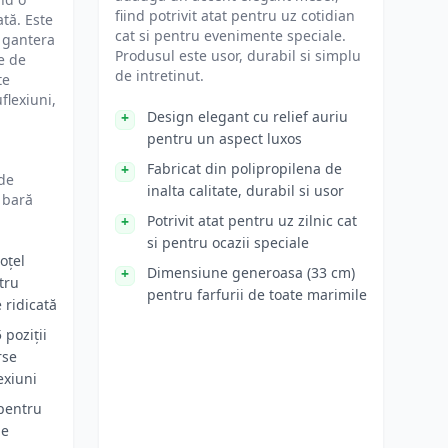
fiind potrivit atat pentru uz cotidian
ată. Este
cat si pentru evenimente speciale.
u gantera
Produsul este usor, durabil si simplu
e de
de intretinut.
te
flexiuni,
Design elegant cu relief auriu
pentru un aspect luxos
Fabricat din polipropilena de
 de
inalta calitate, durabil si usor
o bară
Potrivit atat pentru uz zilnic cat
si pentru ocazii speciale
oțel
Dimensiune generoasa (33 cm)
tru
pentru farfurii de toate marimile
e ridicată
 poziții
rse
exiuni
 pentru
de