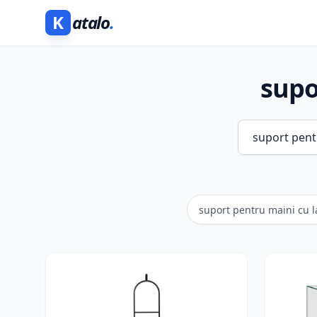
K
atalo
.
supo
suport pentru maini cu 