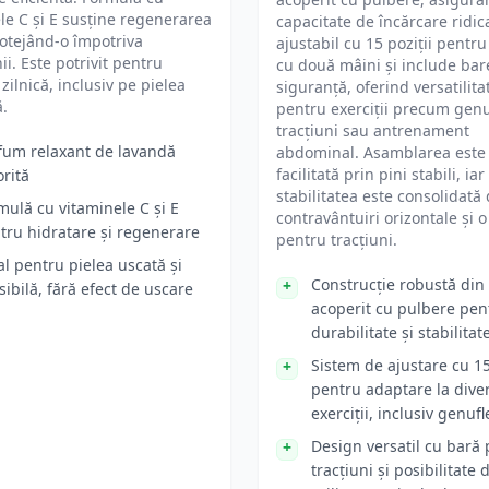
le C și E susține regenerarea
capacitate de încărcare ridic
protejând-o împotriva
ajustabil cu 15 poziții pentr
ii. Este potrivit pentru
cu două mâini și include bar
 zilnică, inclusiv pe pielea
siguranță, oferind versatilita
ă.
pentru exerciții precum genu
tracțiuni sau antrenament
fum relaxant de lavandă
abdominal. Asamblarea este
facilitată prin pini stabili, iar
orită
stabilitatea este consolidată
mulă cu vitaminele C și E
contravântuiri orizontale și 
tru hidratare și regenerare
pentru tracțiuni.
al pentru pielea uscată și
Construcție robustă din 
sibilă, fără efect de uscare
acoperit cu pulbere pen
durabilitate și stabilitat
Sistem de ajustare cu 15
pentru adaptare la dive
exerciții, inclusiv genufl
Design versatil cu bară
tracțiuni și posibilitate 