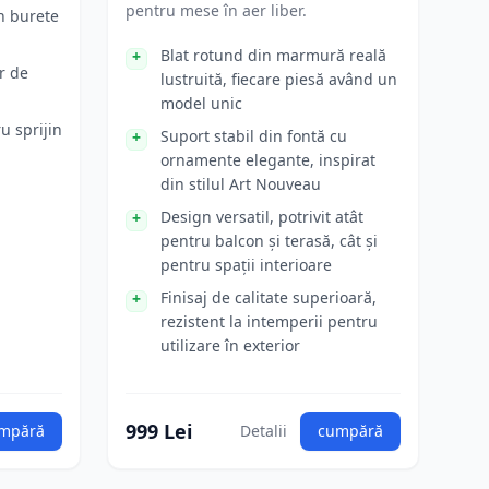
pentru mese în aer liber.
n burete
Blat rotund din marmură reală
r de
lustruită, fiecare piesă având un
model unic
u sprijin
Suport stabil din fontă cu
ornamente elegante, inspirat
din stilul Art Nouveau
Design versatil, potrivit atât
pentru balcon și terasă, cât și
pentru spații interioare
Finisaj de calitate superioară,
rezistent la intemperii pentru
utilizare în exterior
999 Lei
mpără
Detalii
cumpără