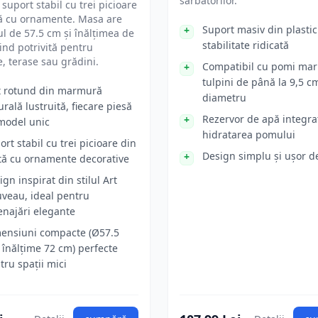
sărbătorilor.
 suport stabil cu trei picioare
tă cu ornamente. Masa are
Suport masiv din plasti
l de 57.5 cm și înălțimea de
stabilitate ridicată
iind potrivită pentru
, terase sau grădini.
Compatibil cu pomi mari
tulpini de până la 9,5 c
t rotund din marmură
diametru
urală lustruită, fiecare piesă
Rezervor de apă integra
model unic
hidratarea pomului
ort stabil cu trei picioare din
Design simplu și ușor de
tă cu ornamente decorative
ign inspirat din stilul Art
veau, ideal pentru
najări elegante
ensiuni compacte (Ø57.5
 înălțime 72 cm) perfecte
tru spații mici