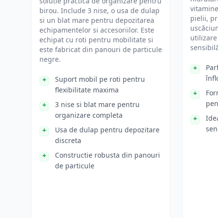
solutie practica de organizare pentru
vitamine
birou. Include 3 nise, o usa de dulap
pielii, 
si un blat mare pentru depozitarea
uscăciun
echipamentelor si accesoriilor. Este
utilizare
echipat cu roti pentru mobilitate si
sensibil
este fabricat din panouri de particule
negre.
Par
înfl
Suport mobil pe roti pentru
flexibilitate maxima
For
pen
3 nise si blat mare pentru
organizare completa
Ide
sen
Usa de dulap pentru depozitare
discreta
Constructie robusta din panouri
de particule