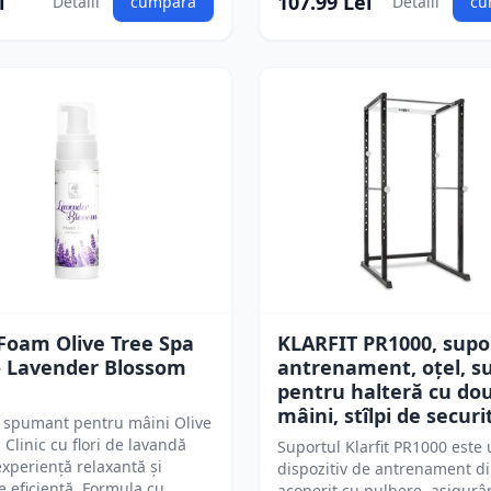
i
107.99 Lei
Detalii
cumpără
Detalii
cu
Foam Olive Tree Spa
KLARFIT PR1000, supo
 - Lavender Blossom
antrenament, oțel, s
pentru halteră cu do
mâini, stîlpi de securi
 spumant pentru mâini Olive
 Clinic cu flori de lavandă
Suportul Klarfit PR1000 este
experiență relaxantă și
dispozitiv de antrenament di
e eficientă. Formula cu
acoperit cu pulbere, asigurâ