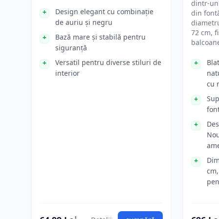
dintr-un
Design elegant cu combinație
din fon
de auriu și negru
diametru
72 cm, f
Bază mare și stabilă pentru
balcoane
siguranță
Versatil pentru diverse stiluri de
Bla
interior
nat
cu 
Sup
fon
Des
Nou
ame
Dim
cm,
pen