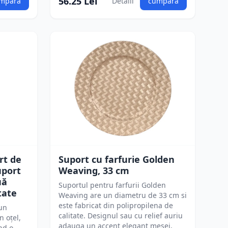
56.25 Lei
mpără
Detalii
cumpără
rt de
Suport cu farfurie Golden
uport
Weaving, 33 cm
uă
Suportul pentru farfurii Golden
tate
Weaving are un diametru de 33 cm si
este fabricat din polipropilena de
 un
calitate. Designul sau cu relief auriu
n oțel,
adauga un accent elegant mesei,
nd o