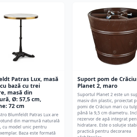
eldt Patras Lux, masă
Suport pom de Crăci
 cu bază cu trei
Planet 2, maro
re, masă din
Suportul Planet 2 este un su
ă, Ø: 57,5 ​​cm,
masiv din plastic, proiectat 
me: 72 cm
pomi de Crăciun mari cu tulp
până la 9,5 cm diametru. In
tro Blumfeldt Patras Lux are
rezervor de apă integrat pen
 rotund din marmură naturală
hidratare. Este o soluție stabi
ă, cu model unic pentru
practică pentru decorarea
exemplar. Baza este formată