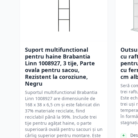
Suport multifunctional
Outsu
pentru haine Brabantia
cu raf
Linn 1008927, 3 tije, Parte
pentru
ovala pentru sacou,
cu fer
Rezistent la coroziune,
cm al
Negru
Seră co
trei raf
Suportul multifunctional Brabantia
Este ech
Linn 1008927 are dimensiunile de
trei uși
168 x 38 x 6,5 cm și este fabricat din
temperat
37% materiale reciclate, fiind
în form
reciclabil până la 99%. Include trei
stagnați
tije pentru agățat haine, o parte
superioară ovală pentru sacouri și un
Des
cârlig superior pentru montare. Este