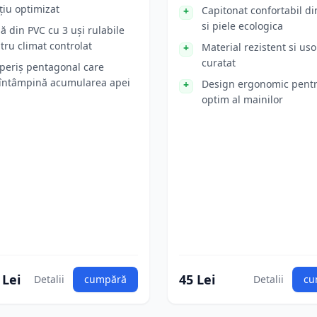
țiu optimizat
Capitonat confortabil di
si piele ecologica
ă din PVC cu 3 uși rulabile
tru climat controlat
Material rezistent si uso
curatat
periș pentagonal care
întâmpină acumularea apei
Design ergonomic pentr
optim al mainilor
 Lei
45 Lei
Detalii
cumpără
Detalii
cu