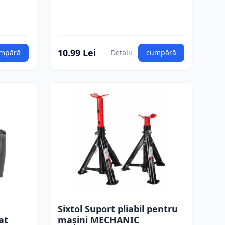
10.99 Lei
mpără
Detalii
cumpără
Sixtol Suport pliabil pentru
at
mașini MECHANIC