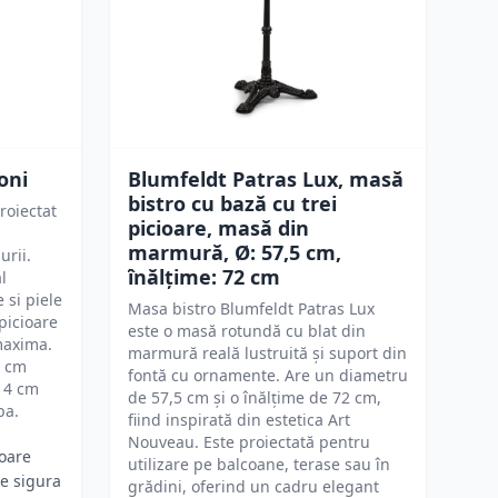
oni
Blumfeldt Patras Lux, masă
bistro cu bază cu trei
roiectat
picioare, masă din
i
marmură, Ø: 57,5 ​​cm,
urii.
înălțime: 72 cm
l
 si piele
Masa bistro Blumfeldt Patras Lux
picioare
este o masă rotundă cu blat din
maxima.
marmură reală lustruită și suport din
5 cm
fontă cu ornamente. Are un diametru
-14 cm
de 57,5 cm și o înălțime de 72 cm,
ba.
fiind inspirată din estetica Art
Nouveau. Este proiectată pentru
ioare
utilizare pe balcoane, terase sau în
ie sigura
grădini, oferind un cadru elegant