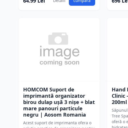
64.99 Lei
696 Le
Detalii
cumpără
HOMCOM Suport de
Hand 
imprimantă organizator
Clinic
birou dulap ușă 3 nișe + blat
200ml
mare panouri particule
Săpunul
negru | Aosom Romania
Tree Spa
oferă o 
Acest suport de imprimanta ofera o
hidratar