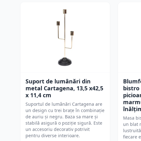
Suport de lumânări din
Blumf
metal Cartagena, 13,5 x42,5
bistro
x 11,4 cm
picioa
marmur
Suportul de lumânări Cartagena are
înălți
un design cu trei brațe în combinație
de auriu și negru. Baza sa mare și
Masa bis
stabilă asigură o poziție sigură. Este
un blat
un accesoriu decorativ potrivit
lustruit
pentru diverse interioare.
fiecare 