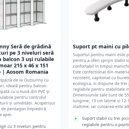
nny Seră de grădină
Suport pt maini cu pil
turi pe 3 niveluri seră
Suportul pentru maini este p
 balcon 3 uși rulabile
pentru a oferi sprijin stabil s
moar 215 x 46 x 151
confortabil in timpul manichi
b | Aosom Romania
Este confectionat din materia
rezistent, capitonat cu burete
mpactă de la Outsunny cu
ecologica, si dispune de trei 
turi, ideală pentru balcon.
reglabile pentru stabilitate 
ipată cu o husă din PVC și
Dimensiunile sale sunt de 5
 rulabile pentru controlul
lungime, 13 cm latime si 12
urii și umidității. Acoperișul
inaltime, iar culoarea este al
ă de pentagon împiedică
a apei.
Suport stabil cu trei pic
reglabile pentru o pozit
ign cu 3 niveluri pentru