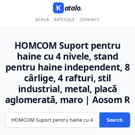
K
atalo
.
ACASĂ
ARTICOLE
CONTACT
HOMCOM Suport pentru
haine cu 4 nivele, stand
pentru haine independent, 8
cârlige, 4 rafturi, stil
industrial, metal, placă
aglomerată, maro | Aosom R
Search