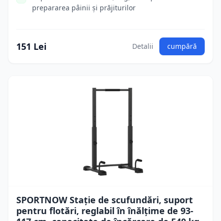
prepararea pâinii și prăjiturilor
151 Lei
Detalii
cumpără
SPORTNOW Stație de scufundări, suport
pentru flotări, reglabil în înălțime de 93-