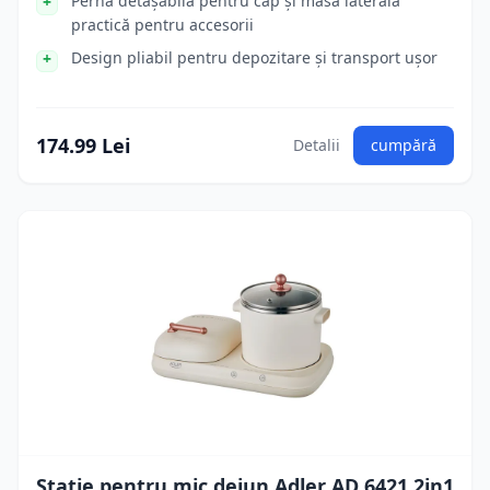
Pernă detașabilă pentru cap și masă laterală
practică pentru accesorii
Design pliabil pentru depozitare și transport ușor
174.99 Lei
Detalii
cumpără
Statie pentru mic dejun Adler AD 6421 2in1