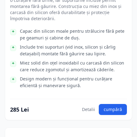
o curățare fără urme, iar suporturile incluse permit
montarea fără găurire. Construcția cu miez din inox și
carcasă din silicon oferă durabilitate și protecție
împotriva deteriorării.
Capac din silicon moale pentru strălucire fără pete
pe geamuri și cabine de duș.
Include trei suporturi (vid inox, silicon și cârlig
detașabil) montate fără găurire sau lipire.
Miez solid din oțel inoxidabil cu carcasă din silicon
care reduce zgomotul și amortizează căderile.
Design modern și funcțional pentru curățare
eficientă și manevrare sigură.
285 Lei
Detalii
cumpără