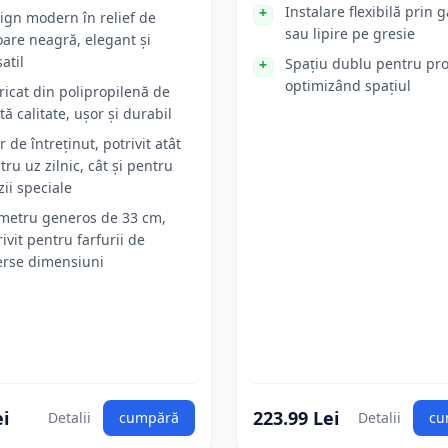
Instalare flexibilă prin 
ign modern în relief de
sau lipire pe gresie
oare neagră, elegant și
atil
Spațiu dublu pentru pr
optimizând spațiul
ricat din polipropilenă de
tă calitate, ușor și durabil
 de întreținut, potrivit atât
tru uz zilnic, cât și pentru
zii speciale
metru generos de 33 cm,
rivit pentru farfurii de
erse dimensiuni
ei
223.99 Lei
Detalii
cumpără
Detalii
cu