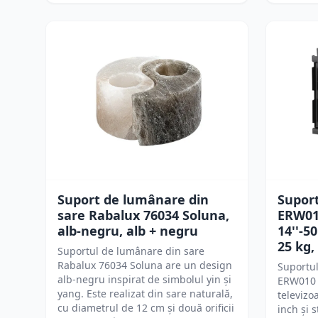
Suport de lumânare din
Supor
sare Rabalux 76034 Soluna,
ERW010
alb-negru, alb + negru
14''-5
25 kg,
Suportul de lumânare din sare
Rabalux 76034 Soluna are un design
Suportu
alb-negru inspirat de simbolul yin și
ERW010 
yang. Este realizat din sare naturală,
televizo
cu diametrul de 12 cm și două orificii
inch și 