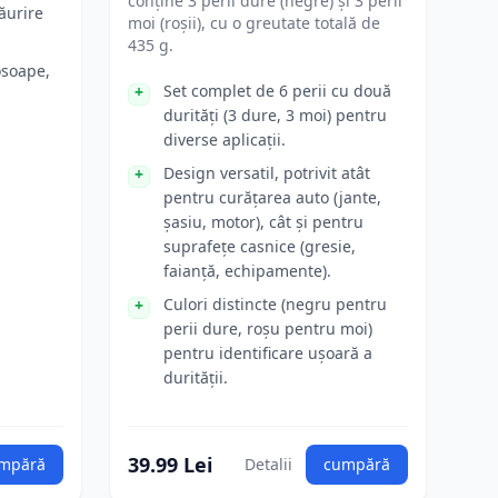
conține 3 perii dure (negre) și 3 perii
găurire
moi (roșii), cu o greutate totală de
435 g.
osoape,
Set complet de 6 perii cu două
durități (3 dure, 3 moi) pentru
diverse aplicații.
Design versatil, potrivit atât
pentru curățarea auto (jante,
șasiu, motor), cât și pentru
suprafețe casnice (gresie,
faianță, echipamente).
Culori distincte (negru pentru
perii dure, roșu pentru moi)
pentru identificare ușoară a
durității.
39.99 Lei
mpără
Detalii
cumpără