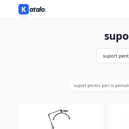
K
atalo
.
supo
suport pentru peri si pensu