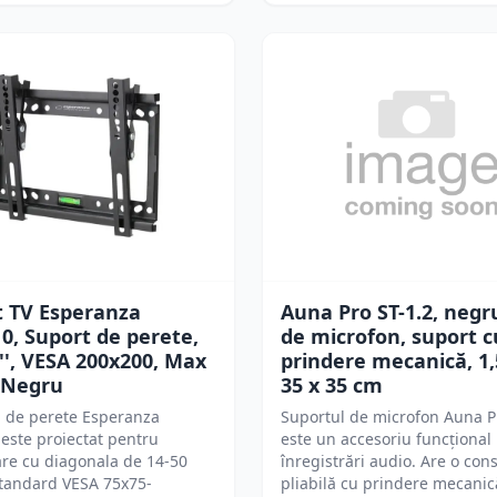
t TV Esperanza
Auna Pro ST-1.2, negr
, Suport de perete,
de microfon, suport c
0'', VESA 200x200, Max
prindere mecanică, 1,
 Negru
35 x 35 cm
l de perete Esperanza
Suportul de microfon Auna P
este proiectat pentru
este un accesoriu funcțional
are cu diagonala de 14-50
înregistrări audio. Are o cons
standard VESA 75x75-
pliabilă cu prindere mecanică