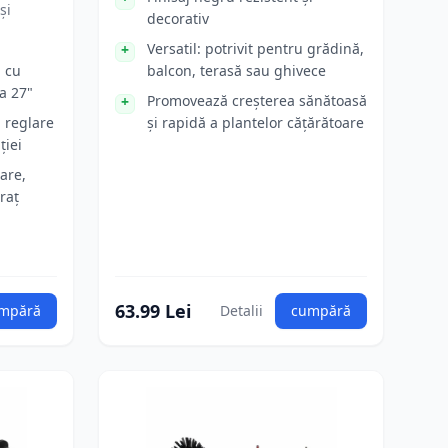
și
decorativ
Versatil: potrivit pentru grădină,
 cu
balcon, terasă sau ghivece
a 27"
Promovează creșterea sănătoasă
 reglare
și rapidă a plantelor cățărătoare
ției
are,
braț
63.99 Lei
mpără
Detalii
cumpără