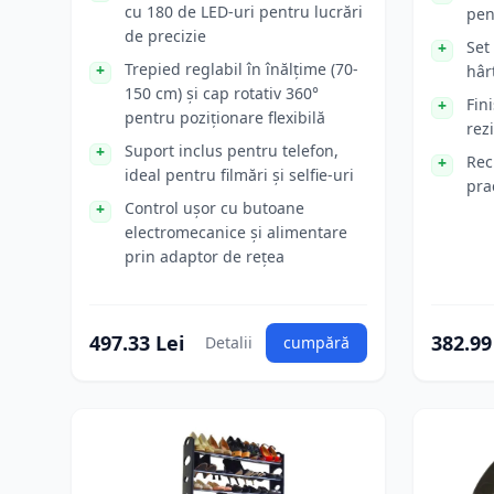
cu 180 de LED-uri pentru lucrări
pen
de precizie
Set
Trepied reglabil în înălțime (70-
hâr
150 cm) și cap rotativ 360°
Fin
pentru poziționare flexibilă
rez
Suport inclus pentru telefon,
Rec
ideal pentru filmări și selfie-uri
prac
Control ușor cu butoane
electromecanice și alimentare
prin adaptor de rețea
497.33 Lei
382.99
Detalii
cumpără