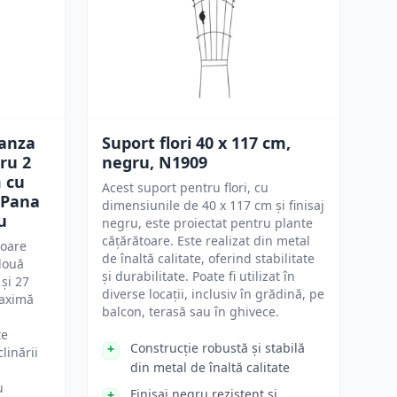
ranza
Suport flori 40 x 117 cm,
ru 2
negru, N1909
 cu
Acest suport pentru flori, cu
 Pana
dimensiunile de 40 x 117 cm și finisaj
u
negru, este proiectat pentru plante
cățărătoare. Este realizat din metal
toare
de înaltă calitate, oferind stabilitate
două
și durabilitate. Poate fi utilizat în
și 27
diverse locații, inclusiv în grădină, pe
maximă
balcon, terasă sau în ghivece.
te
Construcție robustă și stabilă
clinării
din metal de înaltă calitate
u
Finisaj negru rezistent și