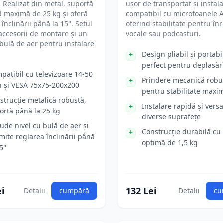
 Realizat din metal, suportă
ușor de transportat și instala
ă maximă de 25 kg și oferă
compatibil cu microfoanele 
 înclinării până la 15°. Setul
oferind stabilitate pentru înr
accesorii de montare și un
vocale sau podcasturi.
 bulă de aer pentru instalare
Design pliabil și portabil
perfect pentru deplasăr
patibil cu televizoare 14-50
Prindere mecanică robu
h și VESA 75x75-200x200
pentru stabilitate maxi
strucție metalică robustă,
Instalare rapidă și versa
ortă până la 25 kg
diverse suprafețe
lude nivel cu bulă de aer și
Construcție durabilă cu
mite reglarea înclinării până
optimă de 1,5 kg
15°
ei
132 Lei
Detalii
cumpără
Detalii
cu