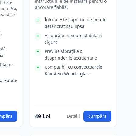
instrucțiunile de instalare pentru o
t. Este
ancorare fiabilă.
Auna Pro,
egistrări
Înlocuiește suportul de perete
deteriorat sau lipsă
,
Asigură o montare stabilă și
i
sigură
stă
Previne vibrațiile și
mă
desprinderile accidentale
tilă pe
Compatibil cu convectoarele
Klarstein Wonderglass
 greutate
49 Lei
mpără
Detalii
cumpără