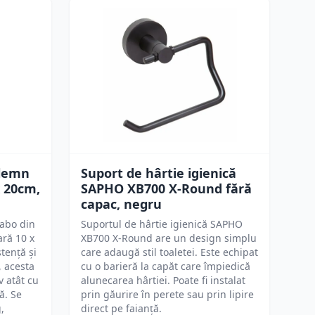
 lemn
Suport de hârtie igienică
 20cm,
SAPHO XB700 X-Round fără
capac, negru
abo din
Suportul de hârtie igienică SAPHO
ră 10 x
XB700 X-Round are un design simplu
tență și
care adaugă stil toaletei. Este echipat
, acesta
cu o barieră la capăt care împiedică
v atât cu
alunecarea hârtiei. Poate fi instalat
ă. Se
prin găurire în perete sau prin lipire
,
direct pe faianță.