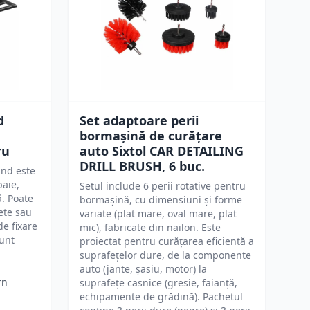
d
Set adaptoare perii
bormașină de curățare
ru
auto Sixtol CAR DETAILING
DRILL BRUSH, 6 buc.
nd este
baie,
Setul include 6 perii rotative pentru
ă. Poate
bormașină, cu dimensiuni și forme
rete sau
variate (plat mare, oval mare, plat
de fixare
mic), fabricate din nailon. Este
sunt
proiectat pentru curățarea eficientă a
suprafețelor dure, de la componente
auto (jante, șasiu, motor) la
rn
suprafețe casnice (gresie, faianță,
echipamente de grădină). Pachetul