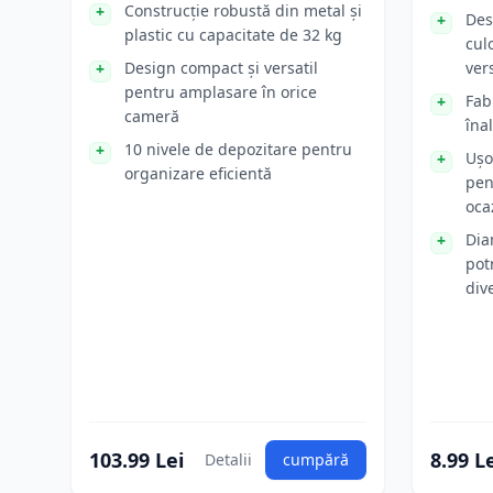
Construcție robustă din metal și
Des
plastic cu capacitate de 32 kg
cul
Design compact și versatil
vers
pentru amplasare în orice
Fab
cameră
înal
10 nivele de depozitare pentru
Ușor
organizare eficientă
pen
oca
Dia
pot
div
103.99 Lei
8.99 L
Detalii
cumpără