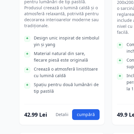
pentru lumânări de tip pastilă.
200x200.
Produsul creează o lumină caldă și o
o sarcin
atmosferă relaxantă, potrivită pentru
reglarea
decorarea interioarelor moderne sau
include 
tradiționale.
nivel cu
facilă.
Design unic inspirat de simbolul
yin și yang
Com
inc
Material natural din sare,
fiecare piesă este originală
Con
sup
Creează o atmosferă liniștitoare
cu lumină caldă
Inc
per
Spațiu pentru două lumânări de
la 
tip pastilă
42.99 Lei
49.9 L
Detalii
cumpără