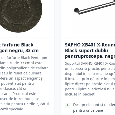
 farfurie Black
SAPHO XB401 X-Roun
gon negru, 33 cm
Black suport dublu
pentruprosoape, neg
 de farfurie Black Pentagon
iametru de 33 cm și este
Suportul SAPHO XB401 X-Rou
 din polipropilenă de calitate.
un accesoriu practic pentru 
 său în relief de culoare
disponibil în culoarea neagr
feră un aspect elegant și
fi instalat prin găurire în pe
potrivit atât pentru
lipire direct pe gresie. Setul 
e clasice, cât și
pentru lipire și adezivul nu 
orane. Produsul este
incluse în pachet.
 ușor de întreținut și se
e atât pentru uz zilnic, cât și
Design elegant și mode
cazii speciale.
pentru orice baie