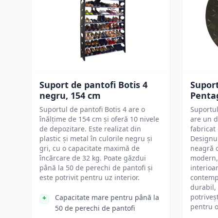
Suport de pantofi Botis 4
Suport
negru, 154 cm
Penta
Suportul de pantofi Botis 4 are o
Suportul
înălțime de 154 cm și oferă 10 nivele
are un d
de depozitare. Este realizat din
fabricat
plastic și metal în culorile negru și
Designul
gri, cu o capacitate maximă de
neagră o
încărcare de 32 kg. Poate găzdui
modern, 
până la 50 de perechi de pantofi și
interioar
este potrivit pentru uz interior.
contemp
durabil,
potriveșt
Capacitate mare pentru până la
pentru o
50 de perechi de pantofi