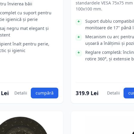
standardele VESA 75x75 mm 
tru învierea băii
100x100 mm.
 complet cu suport pentru
tie igienică și perie
Suport dublu compatibil
monitoare de 17" până l
isaj negru mat elegant și
istent
Mecanism cu arc pentru
ușoară a înălțimii și pozi
ipient înalt pentru perie,
tic și igienic
Reglare completă: înclin
rotire 360°, și extensie 
 Lei
319.9 Lei
Detalii
cumpără
Detalii
cu