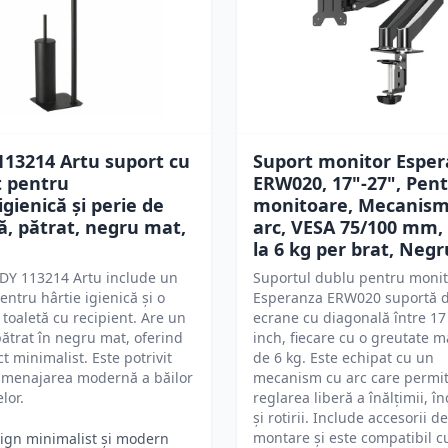
13214 Artu suport cu
Suport monitor Espe
t pentru
ERW020, 17"-27", Pent
igienică și perie de
monitoare, Mecanism
ă, pătrat, negru mat,
arc, VESA 75/100 mm,
la 6 kg per brat, Negr
DY 113214 Artu include un
Suportul dublu pentru moni
entru hârtie igienică și o
Esperanza ERW020 suportă 
 toaletă cu recipient. Are un
ecrane cu diagonală între 17 
ătrat în negru mat, oferind
inch, fiecare cu o greutate 
t minimalist. Este potrivit
de 6 kg. Este echipat cu un
amenajarea modernă a băilor
mecanism cu arc care permi
elor.
reglarea liberă a înălțimii, în
și rotirii. Include accesorii de
montare și este compatibil c
ign minimalist și modern