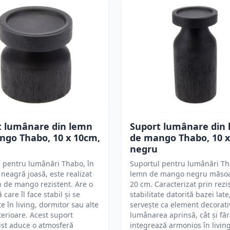
t lumânare din lemn
Suport lumânare din
ngo Thabo, 10 x 10cm,
de mango Thabo, 10 x
negru
 pentru lumânări Thabo, în
Suportul pentru lumânări Th
 neagră joasă, este realizat
lemn de mango negru măsoa
 de mango rezistent. Are o
20 cm. Caracterizat prin rezis
 care îl face stabil și se
stabilitate datorită bazei late
te în living, dormitor sau alte
servește ca element decorati
nterioare. Acest suport
lumânarea aprinsă, cât și făr
ist aduce o atmosferă
integrează armonios în living