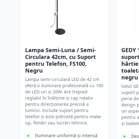
Lampa Semi-Luna / Semi-
GEDY 1
Circulara 42cm, cu Suport
supor
pentru Telefon, FS100,
hârtie
Negru
toalet
negru
Lampa semi-circulară LED de 42 cm
oferă o iluminare profesională cu 180
Setul GE
de LED-uri și 20W. Are trepied
suport p
reglabil în înălțime și cap rotativ
perie de
pentru direcționarea precisă a
design p
luminii. Include suport pentru
un aspec
telefon și este potrivită pentru make-
pentru 
up, filmări sau lucrări tehnice.
și toalet
Iluminare uniformă și intensă
Des