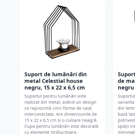
Suport de lumânări din
Supor
metal Celestial house
de ma
negru, 15 x 22 x 6,5 cm
negru
Suportul pentru lumânări este
Suportul
realizat din metal, având un design
varianta
ce reprezintă cinci forme de casă
din lemn
interconectate. Are dimensiunile de
bază lată
15 x 22 x 6,5 cm și o culoare neagră.
potriveș
Cupa pentru lumânări este decorată
spații i
cu elemente strălucitoare.
minimal