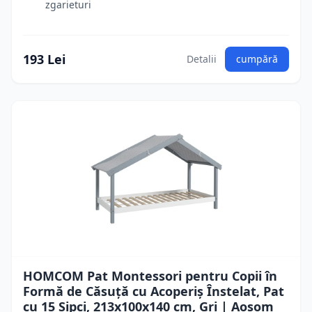
zgarieturi
193 Lei
Detalii
cumpără
HOMCOM Pat Montessori pentru Copii în
Formă de Căsuță cu Acoperiș Înstelat, Pat
cu 15 Șipci, 213x100x140 cm, Gri | Aosom