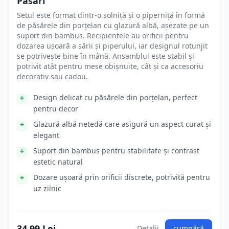
Păsări
Setul este format dintr-o solniță și o piperniță în formă
de păsărele din porțelan cu glazură albă, așezate pe un
suport din bambus. Recipientele au orificii pentru
dozarea ușoară a sării și piperului, iar designul rotunjit
se potrivește bine în mână. Ansamblul este stabil și
potrivit atât pentru mese obișnuite, cât și ca accesoriu
decorativ sau cadou.
Design delicat cu păsărele din porțelan, perfect
pentru decor
Glazură albă netedă care asigură un aspect curat și
elegant
Suport din bambus pentru stabilitate și contrast
estetic natural
Dozare ușoară prin orificii discrete, potrivită pentru
uz zilnic
34.99 Lei
Detalii
cumpără