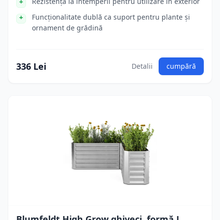
Rezistență la intemperii pentru utilizare în exterior
Funcționalitate dublă ca suport pentru plante și
ornament de grădină
336 Lei
Detalii
cumpără
Blumfeldt High Grow ghiveci, formă L,