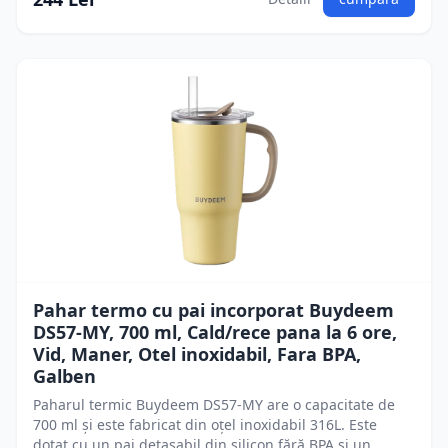
Pahar termo cu pai incorporat Buydeem
DS57-MY, 700 ml, Cald/rece pana la 6 ore,
Vid, Maner, Otel inoxidabil, Fara BPA,
Galben
Paharul termic Buydeem DS57-MY are o capacitate de
700 ml și este fabricat din oțel inoxidabil 316L. Este
dotat cu un pai detașabil din silicon fără BPA și un