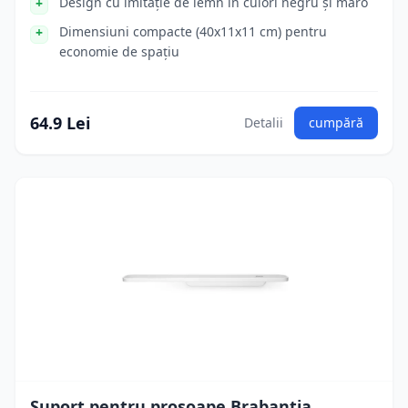
Design cu imitație de lemn în culori negru și maro
Dimensiuni compacte (40x11x11 cm) pentru
economie de spațiu
64.9 Lei
Detalii
cumpără
Suport pentru prosoape Brabantia