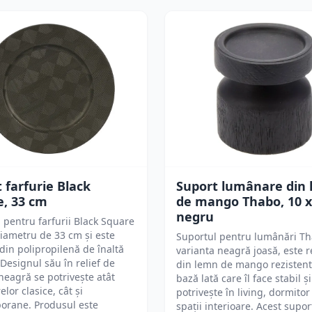
 farfurie Black
Suport lumânare din
e, 33 cm
de mango Thabo, 10 x
negru
 pentru farfurii Black Square
iametru de 33 cm și este
Suportul pentru lumânări Th
 din polipropilenă de înaltă
varianta neagră joasă, este r
. Designul său în relief de
din lemn de mango rezistent
neagră se potrivește atât
bază lată care îl face stabil și
elor clasice, cât și
potrivește în living, dormitor
orane. Produsul este
spații interioare. Acest supor