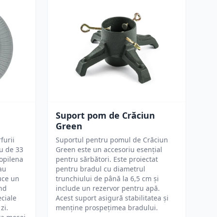
Suport pom de Crăciun
Green
furii
Suportul pentru pomul de Crăciun
ru de 33
Green este un accesoriu esențial
ropilena
pentru sărbători. Este proiectat
au
pentru bradul cu diametrul
uce un
trunchiului de până la 6,5 cm și
ind
include un rezervor pentru apă.
eciale
Acest suport asigură stabilitatea și
zi.
menține prospețimea bradului.