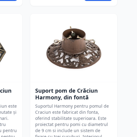
ăciun
Suport pom de Crăciun
Harmony, din fontă
iun este
Suportul Harmony pentru pomul de
eutate și
Craciun este fabricat din fonta,
mari.
oferind stabilitate superioara. Este
tru
proiectat pentru pomi cu diametrul
iu pentru
de 9 cm si include un sistem de
t pentru
fixare cu trei suruburi. Interiorul