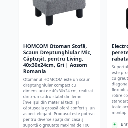
HOMCOM Otoman Stofă,
Electr
Scaun Dreptunghiular Mic,
peret
Căptușit, pentru Living,
rabata
40x30x24cm, Gri | Aosom
Suportul
Romania
este pro
cu greut
Otomanul HOMCOM este un scaun
diagonal
dreptunghiular compact cu
flexibili
dimensiuni de 40x30x24 cm, realizat
rotire c
dintr-un cadru stabil din lemn.
standar
Învelișul din material textil și
toate ac
căptușeala groasă oferă confort și un
montaj.
aspect elegant. Produsul este potrivit
pentru diverse spații din casă și
Bra
suportă o greutate maximă de 100