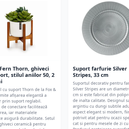
Fern Thorn, ghiveci
Suport farfurie Silver
rt, stilul aniilor 50, 2
Stripes, 33 cm
i
Suportul decorativ pentru far
Silver Stripes are un diamet
l cu suport Thorn de la Fox &
cm si este fabricat din polip
mite afișarea elegantă a
de inalta calitate. Designul s
r prin suport reglabil.
argintiu cu dungi subtile ad
 de conectare facilitează
aspect elegant si modern, fi
ea, iar materialele
potrivit atat pentru ocazii sp
te asigură durabilitate. Setul
cat si pentru mesele de zi cu 
ghiveci ceramică pentru