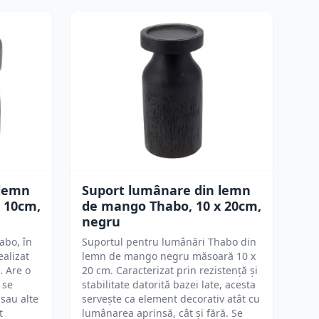
 lemn
Suport lumânare din lemn
 10cm,
de mango Thabo, 10 x 20cm,
negru
abo, în
Suportul pentru lumânări Thabo din
ealizat
lemn de mango negru măsoară 10 x
. Are o
20 cm. Caracterizat prin rezistență și
 se
stabilitate datorită bazei late, acesta
 sau alte
servește ca element decorativ atât cu
t
lumânarea aprinsă, cât și fără. Se