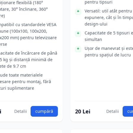
pentru tipsuri
iționare flexibilă (180°
otare, 30° înclinare, 360°
Versatil: util atât pentru
re)
expunere, cât și în timpu
design-ului
patibil cu standardele VESA
une (100x100, 100x200,
Capacitate de 5 tipsuri
x200 mm) pentru televizoare
simultan
erse
Ușor de manevrat și este
acitate de încărcare de până
pentru spațiul de lucru
15 kg și distanță minimă de
ete de 9.7 cm
lude toate materialele
esare pentru montaj, fără
turi suplimentare
i
20 Lei
Detalii
cumpără
Detalii
cu