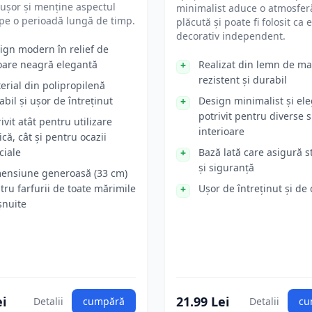
 ușor și menține aspectul
minimalist aduce o atmosfer
pe o perioadă lungă de timp.
plăcută și poate fi folosit ca
decorativ independent.
ign modern în relief de
oare neagră elegantă
Realizat din lemn de m
rezistent și durabil
erial din polipropilenă
abil și ușor de întreținut
Design minimalist și ele
potrivit pentru diverse s
ivit atât pentru utilizare
interioare
ică, cât și pentru ocazii
ciale
Bază lată care asigură st
și siguranță
ensiune generoasă (33 cm)
tru farfurii de toate mărimile
Ușor de întreținut și de 
șnuite
ei
21.99 Lei
Detalii
cumpără
Detalii
cu