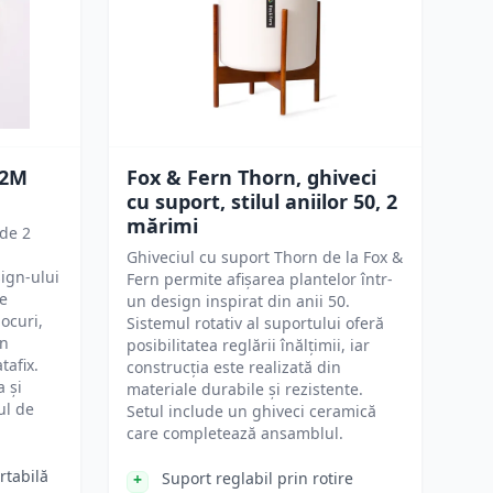
 2M
Fox & Fern Thorn, ghiveci
cu suport, stilul aniilor 50, 2
mărimi
 de 2
Ghiveciul cu suport Thorn de la Fox &
sign-ului
Fern permite afișarea plantelor într-
șe
un design inspirat din anii 50.
ocuri,
Sistemul rotativ al suportului oferă
in
posibilitatea reglării înălțimii, iar
tafix.
construcția este realizată din
 și
materiale durabile și rezistente.
ul de
Setul include un ghiveci ceramică
care completează ansamblul.
rtabilă
Suport reglabil prin rotire