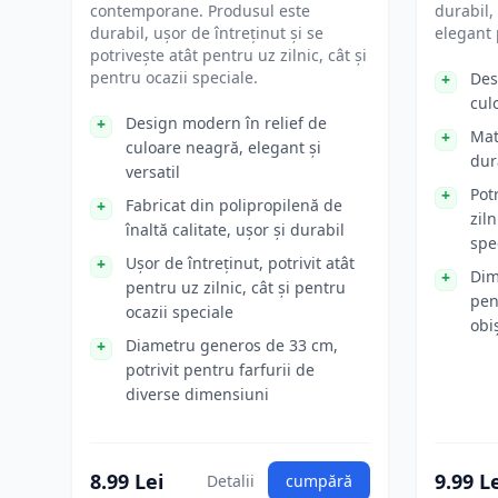
contemporane. Produsul este
durabil,
durabil, ușor de întreținut și se
elegant 
potrivește atât pentru uz zilnic, cât și
pentru ocazii speciale.
Des
cul
Design modern în relief de
Mat
culoare neagră, elegant și
dur
versatil
Potr
Fabricat din polipropilenă de
ziln
înaltă calitate, ușor și durabil
spe
Ușor de întreținut, potrivit atât
Dim
pentru uz zilnic, cât și pentru
pen
ocazii speciale
obi
Diametru generos de 33 cm,
potrivit pentru farfurii de
diverse dimensiuni
8.99 Lei
9.99 L
Detalii
cumpără