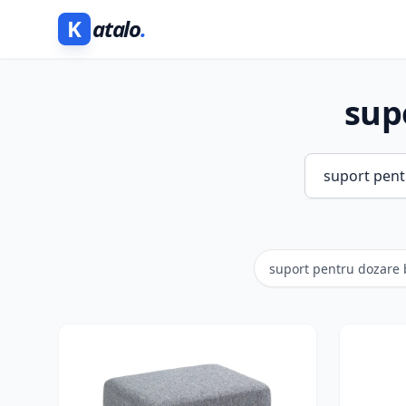
K
atalo
.
sup
suport pentru dozare 