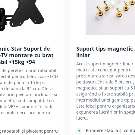
onic-Star Suport de
Suport tips magnetic
eTV montare cu braț
liniar
bil <15kg <94
Acest suport magnetic liniar
metri este conceput pentru
 de perete cu braț rabatabil
prezentarea și realizarea de
iectat pentru televizoare LCD
pe tipsuri. Include 5 picioru
ate de până la 15 kg și
magnetice și un suport cu 5 l
ă de până la 94 cm. Oferă
asigurând o fixare stabilă pr
tate prin pivotare, înclinare și
intermediul unei game tip pa
ompletă, fiind compatibil cu
Este ideal pentru organizarea
dele VESA comune. Include
expunerea lucrărilor în spați
cesoriile necesare pentru
lucru.
Prindere stabilă și confo
ț rabatabil și pivotant pentru