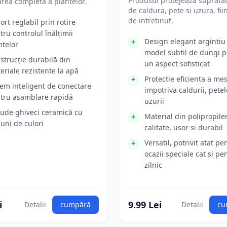
Produsul protejeaza suprafa
rea completă a plantelor.
de caldura, pete si uzura, fii
de intretinut.
ort reglabil prin rotire
tru controlul înălțimii
Design elegant argintiu
ntelor
model subtil de dungi 
strucție durabilă din
un aspect sofisticat
eriale rezistente la apă
Protectie eficienta a mes
tem inteligent de conectare
impotriva caldurii, petel
tru asamblare rapidă
uzurii
lude ghiveci ceramică cu
Material din polipropil
iuni de culori
calitate, usor si durabil
Versatil, potrivit atat pe
ocazii speciale cat si pe
zilnic
i
9.99 Lei
Detalii
cumpără
Detalii
cu