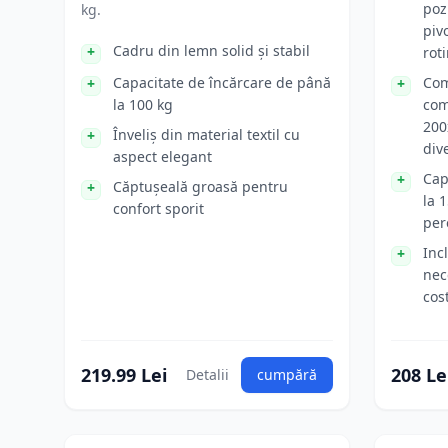
poz
kg.
piv
Cadru din lemn solid și stabil
roti
Capacitate de încărcare de până
Com
la 100 kg
com
200
Înveliș din material textil cu
div
aspect elegant
Cap
Căptușeală groasă pentru
la 
confort sporit
per
Inc
nec
cos
219.99 Lei
208 Le
Detalii
cumpără