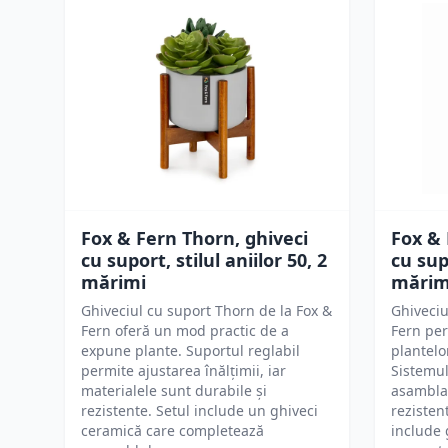
Fox & Fern Thorn, ghiveci
Fox & 
cu suport, stilul aniilor 50, 2
cu supo
mărimi
mărim
Ghiveciul cu suport Thorn de la Fox &
Ghiveciu
Fern oferă un mod practic de a
Fern per
expune plante. Suportul reglabil
plantelo
permite ajustarea înălțimii, iar
Sistemul
materialele sunt durabile și
asamblar
rezistente. Setul include un ghiveci
rezisten
ceramică care completează
include 