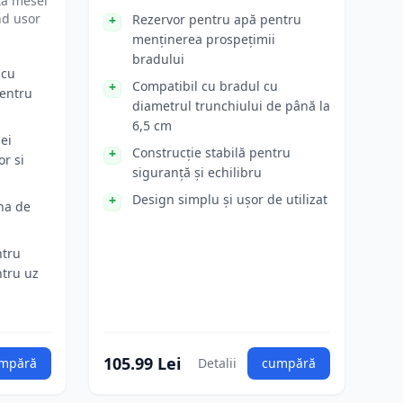
ta mesei
nd usor
Rezervor pentru apă pentru
menținerea prospețimii
bradului
 cu
Compatibil cu bradul cu
pentru
diametrul trunchiului de până la
6,5 cm
ei
Construcție stabilă pentru
or si
siguranță și echilibru
Design simplu și ușor de utilizat
ena de
ntru
ntru uz
105.99 Lei
mpără
Detalii
cumpără