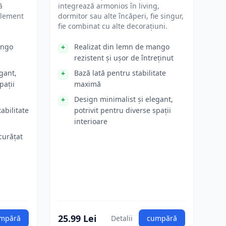
ă
integrează armonios în living,
 element
dormitor sau alte încăperi, fie singur,
fie combinat cu alte decorațiuni.
ango
Realizat din lemn de mango
rezistent și ușor de întreținut
gant,
Bază lată pentru stabilitate
pații
maximă
Design minimalist și elegant,
abilitate
potrivit pentru diverse spații
interioare
curățat
25.99 Lei
mpără
Detalii
cumpără