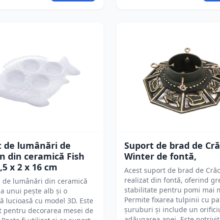
t de lumânări de
Suport de brad de Cr
n din ceramică Fish
Winter de fontă,
0,5 x 2 x 16 cm
Acest suport de brad de Crăc
realizat din fontă, oferind gr
 de lumânări din ceramică
stabilitate pentru pomi mai 
a unui pește alb și o
Permite fixarea tulpinii cu pa
ă lucioasă cu model 3D. Este
șuruburi și include un orific
t pentru decorarea mesei de
adăugarea apei. Este potrivi