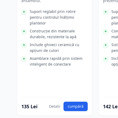
ansamblul.
prezenta
Suport reglabil prin rotire
Sup
pentru controlul înălțimii
pen
plantelor
pla
Construcție din materiale
Con
durabile, rezistente la apă
mat
Include ghiveci ceramică cu
Sis
opțiuni de culori
pen
Asamblare rapidă prin sistem
Inc
inteligent de conectare
opț
135 Lei
142 Le
Detalii
cumpără