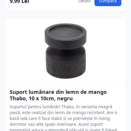
9.99 Lei
Detalii
cumpără
Suport lumânare din lemn de mango
Thabo, 10 x 10cm, negru
Suportul pentru lumânări Thabo, în varianta neagră
joasă, este realizat din lemn de mango rezistent. Are o
bază lată care îl face stabil și se potrivește în living,
dormitor sau alte spații interioare. Acest suport
minimalist aduce o atmosferă plăcută și poate fi folosit