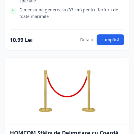
speciale
Dimensiune generoasa (33 cm) pentru farfurii de
toate marimile
10.99 Lei
Detalii
cumpără
HOMCOM Stâlpi de Delimitare cu Coardă