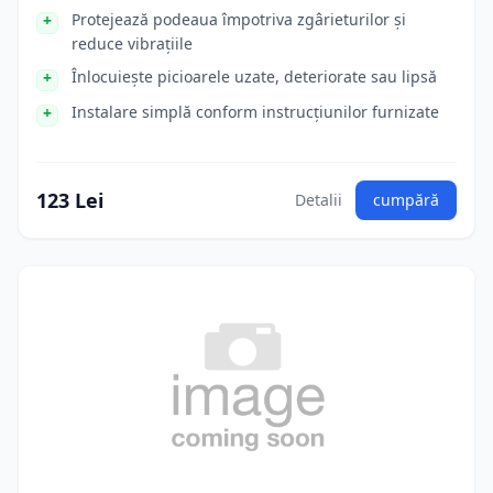
Protejează podeaua împotriva zgârieturilor și
reduce vibrațiile
Înlocuiește picioarele uzate, deteriorate sau lipsă
Instalare simplă conform instrucțiunilor furnizate
123 Lei
Detalii
cumpără