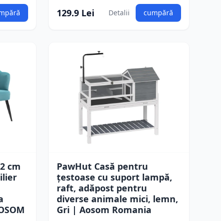
129.9 Lei
mpără
Detalii
cumpără
2 cm
PawHut Casă pentru
lier
țestoase cu suport lampă,
raft, adăpost pentru
a
diverse animale mici, lemn,
 AOSOM
Gri | Aosom Romania