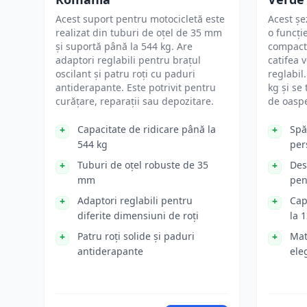
Acest suport pentru motocicletă este
Acest ș
realizat din tuburi de oțel de 35 mm
o funcți
și suportă până la 544 kg. Are
compact.
adaptori reglabili pentru brațul
catifea 
oscilant și patru roți cu paduri
reglabil
antiderapante. Este potrivit pentru
kg și se
curățare, reparații sau depozitare.
de oaspe
Capacitate de ridicare până la
Spă
544 kg
per
Tuburi de oțel robuste de 35
Des
mm
pen
Adaptori reglabili pentru
Cap
diferite dimensiuni de roți
la 
Patru roți solide și paduri
Mat
antiderapante
ele