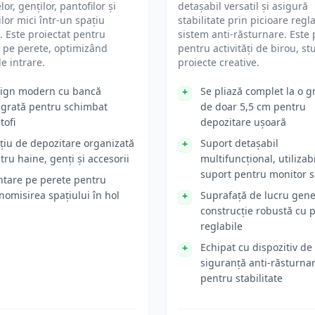
or, genților, pantofilor și
detașabil versatil și asigură
ilor mici într-un spațiu
stabilitate prin picioare regla
 Este proiectat pentru
sistem anti-răsturnare. Este p
 pe perete, optimizând
pentru activități de birou, st
de intrare.
proiecte creative.
ign modern cu bancă
Se pliază complet la o 
egrată pentru schimbat
de doar 5,5 cm pentru
tofi
depozitare ușoară
țiu de depozitare organizată
Suport detașabil
tru haine, genți și accesorii
multifuncțional, utilizabi
suport pentru monitor s
tare pe perete pentru
nomisirea spațiului în hol
Suprafață de lucru gene
construcție robustă cu p
reglabile
Echipat cu dispozitiv de
siguranță anti-răsturna
pentru stabilitate