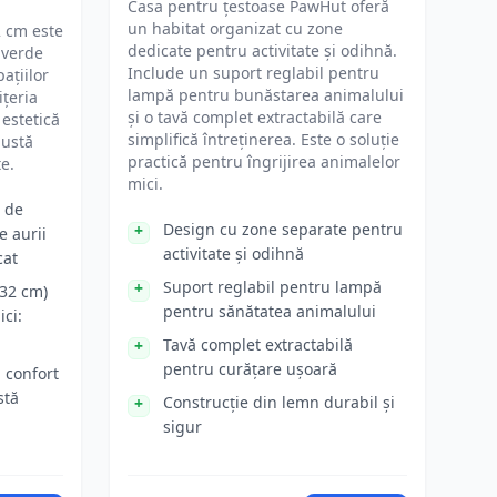
Casa pentru țestoase PawHut oferă
un habitat organizat cu zone
 cm este
dedicate pentru activitate și odihnă.
 verde
Include un suport reglabil pentru
ațiilor
lampă pentru bunăstarea animalului
ițeria
și o tavă complet extractabilă care
 estetică
simplifică întreținerea. Este o soluție
bustă
practică pentru îngrijirea animalelor
te.
mici.
ă de
Design cu zone separate pentru
e aurii
activitate și odihnă
cat
Suport reglabil pentru lampă
32 cm)
pentru sănătatea animalului
ici:
Tavă complet extractabilă
pentru curățare ușoară
 confort
stă
Construcție din lemn durabil și
sigur