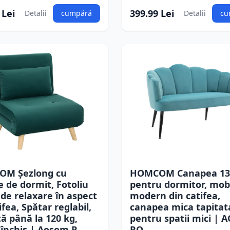
 Lei
399.99 Lei
Detalii
cumpără
Detalii
cu
M Şezlong cu
HOMCOM Canapea 13
e de dormit, Fotoliu
pentru dormitor, mobi
l de relaxare în aspect
modern din catifea,
ifea, Spătar reglabil,
canapea mica tapitat
ă până la 120 kg,
pentru spatii mici |
închis | Aosom R
RO