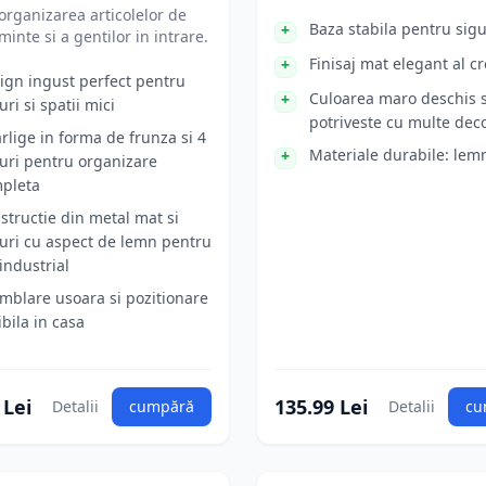
organizarea articolelor de
Baza stabila pentru sig
inte si a gentilor in intrare.
Finisaj mat elegant al c
ign ingust perfect pentru
Culoarea maro deschis 
uri si spatii mici
potriveste cu multe dec
arlige in forma de frunza si 4
Materiale durabile: lem
turi pentru organizare
pleta
structie din metal mat si
turi cu aspect de lemn pentru
 industrial
mblare usoara si pozitionare
ibila in casa
 Lei
135.99 Lei
Detalii
cumpără
Detalii
cu