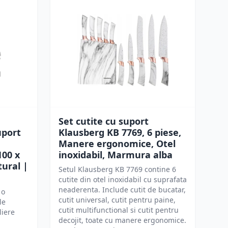
Set cutite cu suport
uport
Klausberg KB 7769, 6 piese,
Manere ergonomice, Otel
100 x
inoxidabil, Marmura alba
tural |
Setul Klausberg KB 7769 contine 6
cutite din otel inoxidabil cu suprafata
neaderenta. Include cutit de bucatar,
 o
cutit universal, cutit pentru paine,
le
cutit multifunctional si cutit pentru
liere
decojit, toate cu manere ergonomice.