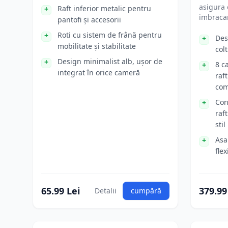
asigura 
Raft inferior metalic pentru
imbracam
pantofi și accesorii
Roti cu sistem de frână pentru
Des
mobilitate și stabilitate
colt
Design minimalist alb, ușor de
8 c
integrat în orice cameră
raf
com
Con
raf
stil
Asa
flex
65.99 Lei
379.99
Detalii
cumpără