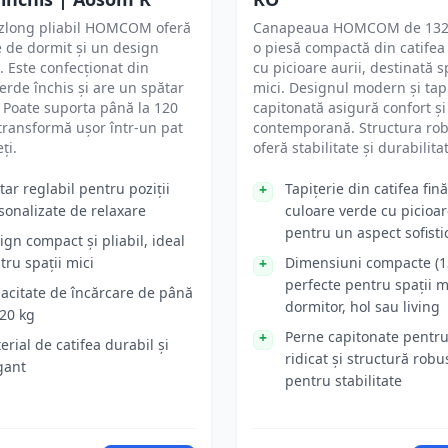
ezlong pliabil HOMCOM oferă
Canapeaua HOMCOM de 132
e de dormit și un design
o piesă compactă din catifea
 Este confecționat din
cu picioare aurii, destinată sp
verde închis și are un spătar
mici. Designul modern și tap
. Poate suporta până la 120
capitonată asigură confort și
 transformă ușor într-un pat
contemporană. Structura ro
ți.
oferă stabilitate și durabilita
tar reglabil pentru poziții
Tapițerie din catifea fin
sonalizate de relaxare
culoare verde cu picioar
pentru un aspect sofisti
ign compact și pliabil, ideal
tru spații mici
Dimensiuni compacte (1
perfecte pentru spații m
acitate de încărcare de până
dormitor, hol sau living
120 kg
Perne capitonate pentru
erial de catifea durabil și
ridicat și structură robu
gant
pentru stabilitate