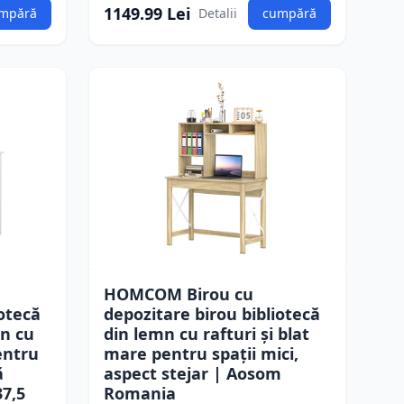
1149.99 Lei
mpără
Detalii
cumpără
HOMCOM Birou cu
iotecă
depozitare birou bibliotecă
n cu
din lemn cu rafturi și blat
entru
mare pentru spații mici,
ă
aspect stejar | Aosom
37,5
Romania