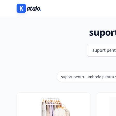
K
atalo
.
suport
suport pentru umbrele pentru s