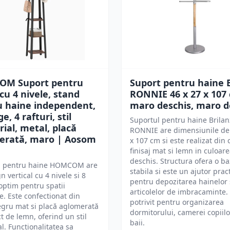
M Suport pentru
Suport pentru haine B
cu 4 nivele, stand
RONNIE 46 x 27 x 107
u haine independent,
maro deschis, maro d
ge, 4 rafturi, stil
Suportul pentru haine Brilan
rial, metal, placă
RONNIE are dimensiunile de 
erată, maro | Aosom
x 107 cm si este realizat din
finisaj mat si lemn in culoar
deschis. Structura ofera o b
l pentru haine HOMCOM are
stabila si este un ajutor prac
n vertical cu 4 nivele si 8
pentru depozitarea hainelor 
 optim pentru spatii
articolelor de imbracaminte.
e. Este confectionat din
potrivit pentru organizarea
gru mat si placă aglomerată
dormitorului, camerei copiilo
t de lemn, oferind un stil
baii.
al. Functionalitatea sa