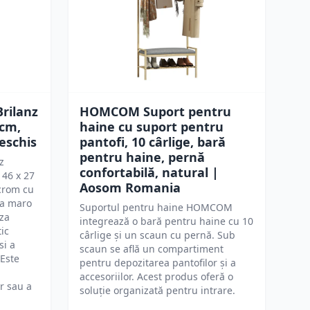
rilanz
HOMCOM Suport pentru
 cm,
haine cu suport pentru
eschis
pantofi, 10 cârlige, bară
pentru haine, pernă
z
confortabilă, natural |
46 x 27
Aosom Romania
 crom cu
ea maro
Suportul pentru haine HOMCOM
aza
integrează o bară pentru haine cu 10
tic
cârlige și un scaun cu pernă. Sub
si a
scaun se află un compartiment
 Este
pentru depozitarea pantofilor și a
accesoriilor. Acest produs oferă o
r sau a
soluție organizată pentru intrare.