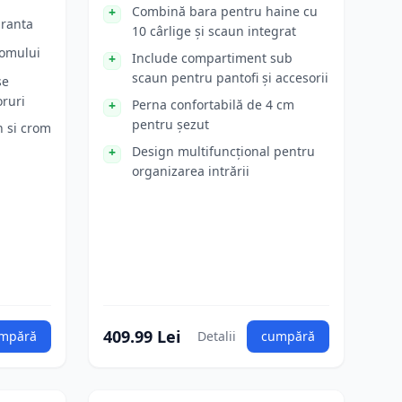
Combină bara pentru haine cu
uranta
10 cârlige și scaun integrat
romului
Include compartiment sub
scaun pentru pantofi și accesorii
se
oruri
Perna confortabilă de 4 cm
pentru șezut
n si crom
Design multifuncțional pentru
organizarea intrării
409.99 Lei
mpără
Detalii
cumpără