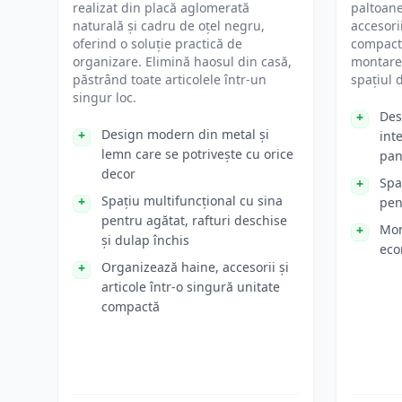
realizat din placă aglomerată
paltoanel
naturală și cadru de oțel negru,
accesori
oferind o soluție practică de
compact.
organizare. Elimină haosul din casă,
montare
păstrând toate articolele într-un
spațiul 
singur loc.
Des
Design modern din metal și
int
lemn care se potrivește cu orice
pan
decor
Spa
Spațiu multifuncțional cu sina
pen
pentru agătat, rafturi deschise
Mon
și dulap închis
eco
Organizează haine, accesorii și
articole într-o singură unitate
compactă