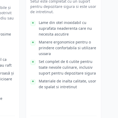
Setul este completat cu un suport
pentru depozitare sigura si este usor
bile și
de intretinut.
otrivit
udiu sau
Lame din otel inoxidabil cu
suprafata neaderenta care nu
grosime
necesita ascutire
Manere ergonomice pentru o
prindere confortabila si utilizare
usoara
l ca
Set complet de 6 cutite pentru
au raft
toate nevoile culinare, inclusiv
roasă și
suport pentru depozitare sigura
icioare
Materiale de inalta calitate, usor
de spalat si intretinut
re