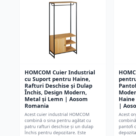
HOMCOM Cuier Industrial
HOMCO
cu Suport pentru Haine,
pentr
Rafturi Deschise și Dulap
Pantof
Închis, Design Modern,
Moder
Metal și Lemn | Aosom
Haine 
Romania
| Aos
Acest cuier industrial HOMCOM
Acest or
combină o sina pentru agătat cu
combină
patru rafturi deschise și un dulap
pantofi 
închis pentru depozitare. Este
depozita