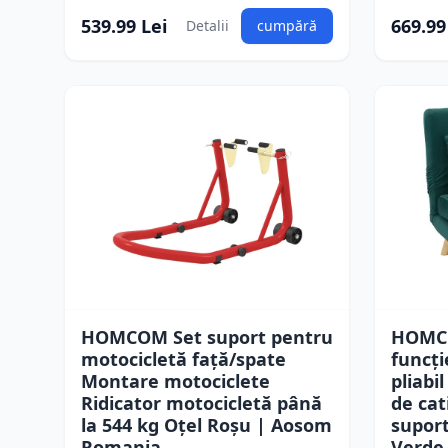
539.99 Lei
669.99
Detalii
cumpără
HOMCOM Set suport pentru
HOMCO
motocicletă față/spate
funcţi
Montare motociclete
pliabi
Ridicator motocicletă până
de cat
la 544 kg Oțel Roșu | Aosom
suport
Romania
Verde 