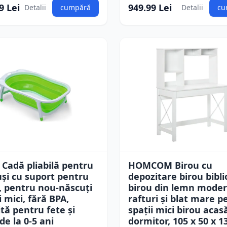
9 Lei
949.99 Lei
Detalii
cumpără
Detalii
cu
 Cadă pliabilă pentru
HOMCOM Birou cu
și cu suport pentru
depozitare birou bibl
, pentru nou-născuți
birou din lemn moder
i mici, fără BPA,
rafturi și blat mare p
ită pentru fete și
spații mici birou acas
 de la 0-5 ani
dormitor, 105 x 50 x 1