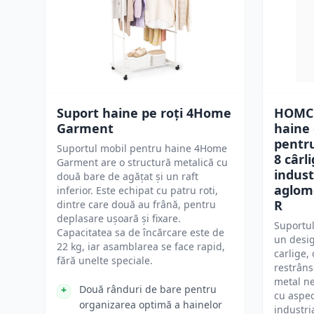
Suport haine pe roți 4Home
HOMCO
Garment
haine 
pentr
Suportul mobil pentru haine 4Home
8 cârli
Garment are o structură metalică cu
indust
două bare de agățat și un raft
aglom
inferior. Este echipat cu patru roti,
R
dintre care două au frână, pentru
deplasare ușoară și fixare.
Suportu
Capacitatea sa de încărcare este de
un desig
22 kg, iar asamblarea se face rapid,
carlige,
fără unelte speciale.
restrâns
metal ne
Două rânduri de bare pentru
cu aspec
organizarea optimă a hainelor
industri