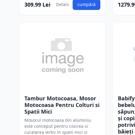
309.99 Lei
1279.9
Detalii
cumpără
Tambur Motocoasa, Mosor
Babify
Motocoasa Pentru Colturi si
bebelu
Spatii Mici
săpun
și copi
Mosorul motocoasa din aluminiu
potriv
este conceput pentru cosirea si
băieți
curatarea ierbii in spatii mici si