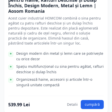
pentru Haine, Rafturi Deschise și Dulap
Închis, Design Modern, Metal și Lemn |
Aosom Romania
Acest cuier industrial HOMCOM combină o sina pentru
agătat cu patru rafturi deschise și un dulap închis
pentru depozitare. Este realizat din placă aglomerată
naturală și cadru de oțel negru, oferind o soluție
practică de organizare. Elimină haosul din casă,
păstrând toate articolele într-un singur loc.
Design modern din metal și lemn care se potrivește
cu orice decor
Spațiu multifuncțional cu sina pentru agătat, rafturi
deschise și dulap închis
Organizează haine, accesorii și articole într-o
singură unitate compactă
539.99 Lei
Detalii
cumpără