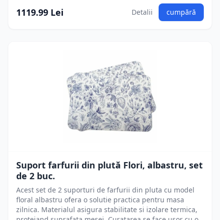
1119.99 Lei
Detalii
cumpără
Suport farfurii din plută Flori, albastru, set
de 2 buc.
Acest set de 2 suporturi de farfurii din pluta cu model
floral albastru ofera o solutie practica pentru masa
zilnica. Materialul asigura stabilitate si izolare termica,
protejand suprafata mesei. Curatarea se face usor cu o