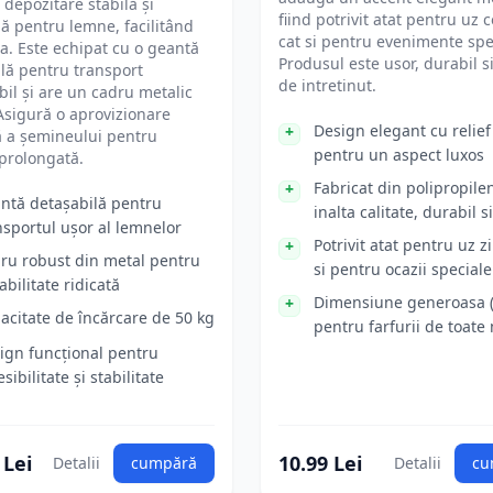
 depozitare stabilă și
fiind potrivit atat pentru uz 
lă pentru lemne, facilitând
cat si pentru evenimente spe
ea. Este echipat cu o geantă
Produsul este usor, durabil s
lă pentru transport
de intretinut.
il și are un cadru metalic
Asigură o aprovizionare
Design elegant cu relief
ă a șemineului pentru
pentru un aspect luxos
prolongată.
Fabricat din polipropile
ntă detașabilă pentru
inalta calitate, durabil s
nsportul ușor al lemnelor
Potrivit atat pentru uz zi
ru robust din metal pentru
si pentru ocazii speciale
abilitate ridicată
Dimensiune generoasa 
acitate de încărcare de 50 kg
pentru farfurii de toate
ign funcțional pentru
sibilitate și stabilitate
 Lei
10.99 Lei
Detalii
cumpără
Detalii
cu