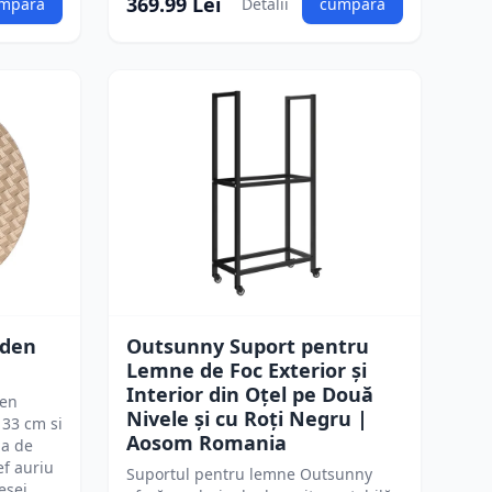
369.99 Lei
mpără
Detalii
cumpără
lden
Outsunny Suport pentru
Lemne de Foc Exterior și
Interior din Oțel pe Două
den
Nivele și cu Roți Negru |
33 cm si
Aosom Romania
na de
ef auriu
Suportul pentru lemne Outsunny
esei,