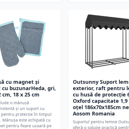
ă cu magnet și
Outsunny Suport le
 cu buzunarHeda, gri,
exterior, raft pentru
2 cm, 18 x 25 cm
cu husă de protecție 
Oxford capacitate 1,9
nclude o mănușă
oțel 186x70x185cm ne
istentă și un suport cu
Aosom Romania
pentru protecție în timpul
i. Mănușa este echipată cu
Suportul pentru lemne Outs
et pentru fixare ușoară pe
oferă o soluție practică pent