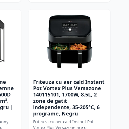
mne
Friteuza cu aer cald Instant
 lemne
Pot Vortex Plus Versazone
600D
140115101, 1700W, 8.5L, 2
 m³,
zone de gatit
gru |
independente, 35-205°C, 6
programe, Negru
unny
Friteuza cu aer cald Instant Pot
ru
Vortex Plus Versazone are o