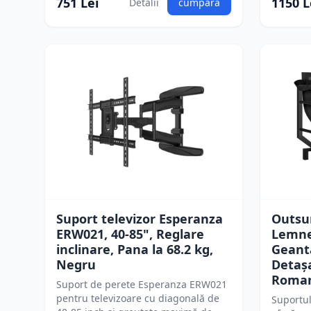
751 Lei
1150 L
Detalii
cumpără
Suport televizor Esperanza
Outsu
ERW021, 40-85", Reglare
Lemne
inclinare, Pana la 68.2 kg,
Geant
Negru
Detaș
Roma
Suport de perete Esperanza ERW021
pentru televizoare cu diagonală de
Suportu