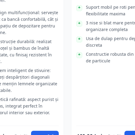
ber.
Suport mobil pe roti pe
ign multifuncțional: servește
flexibilitate maxima
t ca bancă confortabilă, cât și
3 nise si blat mare pent
spațiu de depozitare pentru
organizare completa
ne.
Usa de dulap pentru de
strucție durabilă: realizat
discreta
 oțel și bambus de înaltă
Constructie robusta din
tate, cu finisaj rezistent în
de particule
.
tem inteligent de stivuire:
eți despărțitori diagonali
e mențin lemnele organizate
tabile.
etică rafinată: aspect purist și
os, integrat perfect în
orul interior sau exterior.