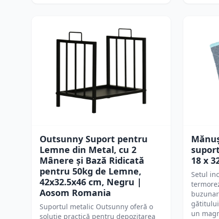
Outsunny Suport pentru
Mănuș
Lemne din Metal, cu 2
suport
Mânere și Bază Ridicată
18 x 3
pentru 50kg de Lemne,
Setul i
42x32.5x46 cm, Negru |
termorez
Aosom Romania
buzunar 
gătitulu
Suportul metalic Outsunny oferă o
un magn
soluție practică pentru depozitarea