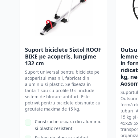
Suport biciclete Sixtol ROOF
Outsu
BIKE pe acoperiș, lungime
lemne
132 cm
in for
ridica
Suport universal pentru biciclete pe
kg, ne
acoperisul masinii, fabricat din
Aosom
aluminiu si plastic. Se fixeaza in
fanta T sau cu profile U si include
Suportul
sistem de blocare antifurt. Este
Outsunny
potrivit pentru biciclete obisnuite cu
formă de
greutate maxima de 15 kg.
tuburi. 
15 kg și
Constructie usoara din aluminiu
45x29.5x
si plastic rezistent
transpor
organiz
Sistem de blocare antifurt