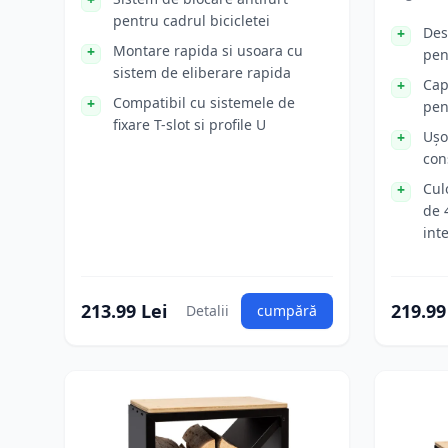
pentru cadrul bicicletei
Des
Montare rapida si usoara cu
pen
sistem de eliberare rapida
Cap
Compatibil cu sistemele de
pen
fixare T-slot si profile U
Ușo
con
Cul
de 
int
213.99 Lei
219.99
Detalii
cumpără