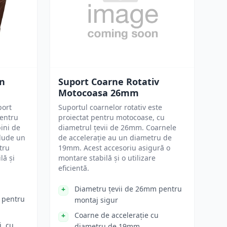
un
Suport Coarne Rotativ
Motocoasa 26mm
port
Suportul coarnelor rotativ este
pentru
proiectat pentru motocoase, cu
ini de
diametrul țevii de 26mm. Coarnele
clude un
de accelerație au un diametru de
tru
19mm. Acest accesoriu asigură o
lă și
montare stabilă și o utilizare
eficientă.
Diametru țevii de 26mm pentru
c pentru
montaj sigur
Coarne de accelerație cu
, cu
diametru de 19mm