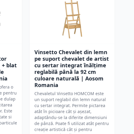
Vinsetto Chevalet din lemn
tor
pe suport chevalet de artist
 + blat
cu sertar integrat înălțime
le
reglabilă până la 92 cm
nia
culoare naturală | Aosom
Romania
ofera o
re pentru
Chevaletul Vinsetto HOMCOM este
de dulap
un suport reglabil din lemn natural
itarea
cu sertar integrat. Permite pictarea
r. Este
atât în picioare cât și așezat,
ate si
adaptându-se la diferite dimensiuni
particule
de pânză. Poate fi utilizat atât pentru
creație artistică cât și pentru