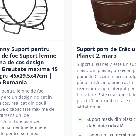
nny Suport pentru
Suport pom de Crăci
 de foc Suport lemne
Planet 2, maro
ma de cos design
Suportul Planet 2 este un su
t Greutate maxima 15
masiv din plastic, proiectat 
gru 45x29.5x47cm |
pomi de Crăciun mari cu tulp
 Romania
până la 9,5 cm diametru. In
rezervor de apă integrat pen
 pentru lemne de foc
hidratare. Este o soluție stabi
 are un design ridicat în
practică pentru decorarea
 coș, realizat din două
sărbătorilor.
Are o capacitate maximă de
 dimensiuni de
Suport masiv din plasti
47cm. Este ușor de
stabilitate ridicată
tat și menține lemnele
ate pentru semineu.
Compatibil cu pomi mari