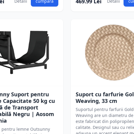
ei
469.99 Lei
Detalii
cumpără
Detalii
cu
nny Suport pentru
Suport cu farfurie Go
 Capacitate 50 kg cu
Weaving, 33 cm
ă de Transport
Suportul pentru farfurii Gol
abilă Negru | Aosom
Weaving are un diametru de 
nia
este fabricat din polipropile
calitate. Designul sau cu reli
l pentru lemne Outsunny
adauga un accent elegant m