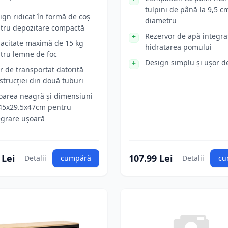
tulpini de până la 9,5 c
ign ridicat în formă de coș
diametru
tru depozitare compactă
Rezervor de apă integra
acitate maximă de 15 kg
hidratarea pomului
tru lemne de foc
Design simplu și ușor de
r de transportat datorită
strucției din două tuburi
oarea neagră și dimensiuni
45x29.5x47cm pentru
egrare ușoară
 Lei
107.99 Lei
Detalii
cumpără
Detalii
cu