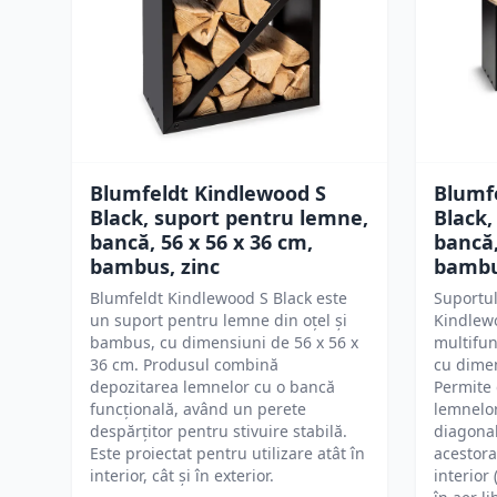
Blumfeldt Kindlewood S
Blumf
Black, suport pentru lemne,
Black,
bancă, 56 x 56 x 36 cm,
bancă,
bambus, zinc
bambu
Blumfeldt Kindlewood S Black este
Suportu
un suport pentru lemne din oțel și
Kindlewo
bambus, cu dimensiuni de 56 x 56 x
multifun
36 cm. Produsul combină
cu dimen
depozitarea lemnelor cu o bancă
Permite 
funcțională, având un perete
lemnelor
despărțitor pentru stivuire stabilă.
diagonal
Este proiectat pentru utilizare atât în
acestora
interior, cât și în exterior.
interior 