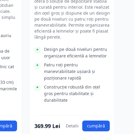
oferă o soluție de depozitare stabilă
cotidian
și curată pentru interior. Este realizat
ciale.
din oțel gros și dispune de un design
i simplu
pe două niveluri cu patru roți pentru
manevrabilitate. Permite organizarea
eficientă a lemnelor și poate fi plasat
 auriu
lângă perete.
Design pe două niveluri pentru
na de
organizare eficientă a lemnelor
i usor
Patru roți pentru
lnic cat
manevrabilitate ușoară și
poziționare rapidă
(33 cm)
Construcție robustă din oțel
 marimile
gros pentru stabilitate și
durabilitate
369.99 Lei
mpără
Detalii
cumpără