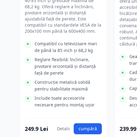
40-85 inch și greutate maximă de
oferă un
68,2 kg. Oferă reglare a înclinării,
accesibi
pivotare orizontală și distanță
încălzir
ajustabilă față de perete. Este
detașabi
compatibil cu standardele VESA de la
convenab
200x100 mm până la 600x400 mm.
robust. 
continu
Compatibil cu televizoare mari
căldură 
de până la 85 inch și 68,2 kg
Gea
Reglare flexibilă: înclinare,
tra
pivotare orizontală și distanță
Cad
față de perete
dur
Construcție metalică solidă
Cap
pentru stabilitate maximă
Include toate accesoriile
Des
necesare pentru montaj ușor
acce
249.9 Lei
239.99
Detalii
cumpără