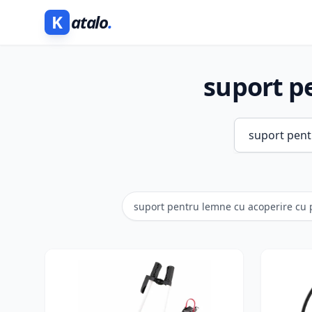
K
atalo
.
suport p
suport pentru lemne cu acoperire cu 