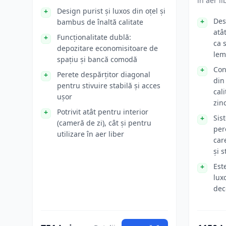
în aer li
Design purist și luxos din oțel și
Des
bambus de înaltă calitate
atâ
Funcționalitate dublă:
ca 
depozitare economisitoare de
lem
spațiu și bancă comodă
Con
Perete despărțitor diagonal
din
pentru stivuire stabilă și acces
cali
ușor
zinc
Potrivit atât pentru interior
Sis
(cameră de zi), cât și pentru
per
utilizare în aer liber
car
și s
Est
lux
dec