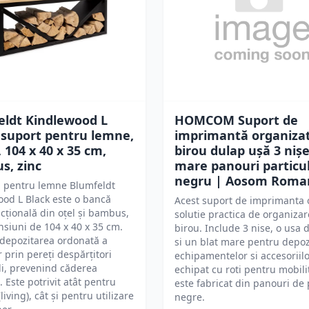
eldt Kindlewood L
HOMCOM Suport de
 suport pentru lemne,
imprimantă organiza
 104 x 40 x 35 cm,
birou dulap ușă 3 nișe
s, zinc
mare panouri particu
negru | Aosom Roma
l pentru lemne Blumfeldt
od L Black este o bancă
Acest suport de imprimanta 
cțională din oțel și bambus,
solutie practica de organiza
siuni de 104 x 40 x 35 cm.
birou. Include 3 nise, o usa 
depozitarea ordonată a
si un blat mare pentru depoz
 prin pereți despărțitori
echipamentelor si accesoriilo
i, prevenind căderea
echipat cu roti pentru mobilit
. Este potrivit atât pentru
este fabricat din panouri de 
(living), cât și pentru utilizare
negre.