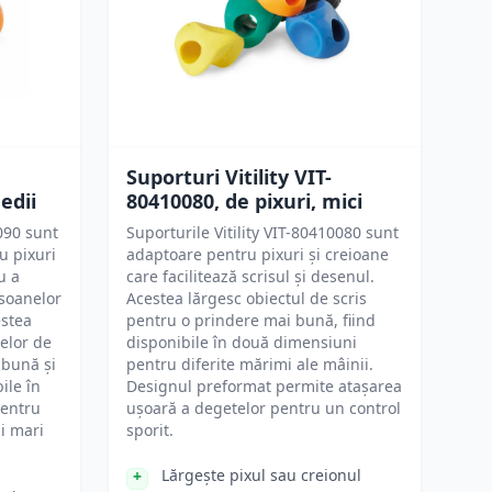
Suporturi Vitility VIT-
edii
80410080, de pixuri, mici
0090 sunt
Suporturile Vitility VIT-80410080 sunt
u pixuri
adaptoare pentru pixuri și creioane
u a
care facilitează scrisul și desenul.
rsoanelor
Acestea lărgesc obiectul de scris
estea
pentru o prindere mai bună, fiind
elor de
disponibile în două dimensiuni
 bună și
pentru diferite mărimi ale mâinii.
ile în
Designul preformat permite atașarea
pentru
ușoară a degetelor pentru un control
ai mari
sporit.
Lărgește pixul sau creionul