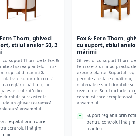
Fern Thorn, ghiveci
Fox & Fern Thorn, ghi
rt, stilul aniilor 50, 2
cu suport, stilul aniilo
i
mărimi
l cu suport Thorn de la Fox &
Ghiveciul cu suport Thorn de
mite afișarea plantelor într-
Fern oferă un mod practic de
n inspirat din anii 50.
expune plante. Suportul regl
 rotativ al suportului oferă
permite ajustarea înălțimii, i
atea reglării înălțimii, iar
materialele sunt durabile și
ția este realizată din
rezistente. Setul include un 
e durabile și rezistente.
ceramică care completează
clude un ghiveci ceramică
ansamblul.
mpletează ansamblul.
Suport reglabil prin roti
ort reglabil prin rotire
pentru controlul înălțimi
tru controlul înălțimii
plantelor
ntelor