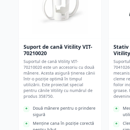
Suport de cană Vitility VIT-
Stativ
70210020
Vitili
Suportul de cană Vitility VIT-
Suportul 
70210020 este un accesoriu cu două
70410260
mânere. Acesta asigură ținerea cănii
mecanis
într-o poziție optimă în timpul
cleme re
utilizării. Este proiectat special
foilor in
pentru cănile Vitility cu numărul de
groase. 
produs 358750.
devenin
Două mânere pentru o prindere
Mec
sigură
uti
Menține cana în poziție corectă
Cle
pentru băut
sim