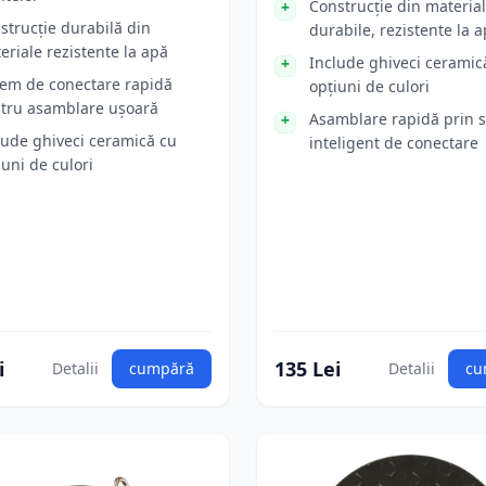
Construcție din materia
strucție durabilă din
durabile, rezistente la 
eriale rezistente la apă
Include ghiveci ceramic
tem de conectare rapidă
opțiuni de culori
tru asamblare ușoară
Asamblare rapidă prin 
lude ghiveci ceramică cu
inteligent de conectare
iuni de culori
i
135 Lei
Detalii
cumpără
Detalii
cu