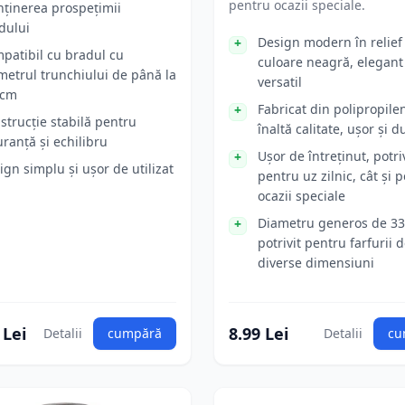
pentru ocazii speciale.
ținerea prospețimii
dului
Design modern în relief
patibil cu bradul cu
culoare neagră, elegant 
metrul trunchiului de până la
versatil
 cm
Fabricat din polipropile
strucție stabilă pentru
înaltă calitate, ușor și d
uranță și echilibru
Ușor de întreținut, potriv
ign simplu și ușor de utilizat
pentru uz zilnic, cât și 
ocazii speciale
Diametru generos de 33
potrivit pentru farfurii 
diverse dimensiuni
 Lei
8.99 Lei
Detalii
cumpără
Detalii
cu