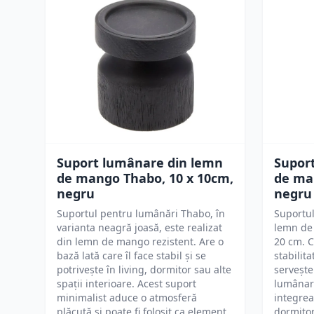
Suport lumânare din lemn
Supor
de mango Thabo, 10 x 10cm,
de ma
negru
negru
Suportul pentru lumânări Thabo, în
Suportu
varianta neagră joasă, este realizat
lemn de
din lemn de mango rezistent. Are o
20 cm. C
bază lată care îl face stabil și se
stabilita
potrivește în living, dormitor sau alte
servește
spații interioare. Acest suport
lumânare
minimalist aduce o atmosferă
integrea
plăcută și poate fi folosit ca element
dormitor