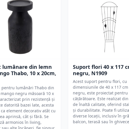
t lumânare din lemn
Suport flori 40 x 117 
ngo Thabo, 10 x 20cm,
negru, N1909
Acest suport pentru flori, cu
dimensiunile de 40 x 117 cm ș
l pentru lumânări Thabo din
negru, este proiectat pentru
 mango negru măsoară 10 x
cățărătoare. Este realizat di
aracterizat prin rezistență și
de înaltă calitate, oferind sta
te datorită bazei late, acesta
și durabilitate. Poate fi utiliza
 ca element decorativ atât cu
diverse locații, inclusiv în gr
a aprinsă, cât și fără. Se
balcon, terasă sau în ghivece
ză armonios în living,
 sau alte încăperi, fie singur,