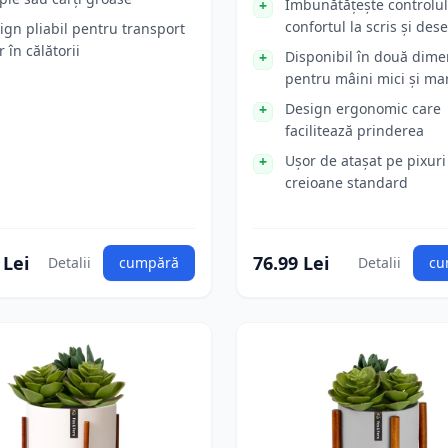
Îmbunătățește controlul
confortul la scris și des
ign pliabil pentru transport
 în călătorii
Disponibil în două dime
pentru mâini mici și ma
Design ergonomic care
facilitează prinderea
Ușor de atașat pe pixuri 
creioane standard
 Lei
76.99 Lei
Detalii
cumpără
Detalii
cu