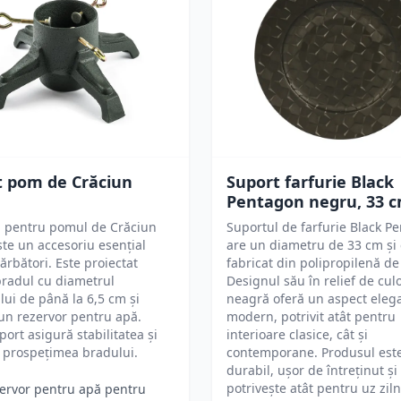
t pom de Crăciun
Suport farfurie Black
Pentagon negru, 33 
l pentru pomul de Crăciun
Suportul de farfurie Black P
te un accesoriu esențial
are un diametru de 33 cm și 
ărbători. Este proiectat
fabricat din polipropilenă de 
radul cu diametrul
Designul său în relief de cul
lui de până la 6,5 cm și
neagră oferă un aspect elega
un rezervor pentru apă.
modern, potrivit atât pentru
port asigură stabilitatea și
interioare clasice, cât și
 prospețimea bradului.
contemporane. Produsul est
durabil, ușor de întreținut și
potrivește atât pentru uz zilni
ervor pentru apă pentru