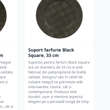
Suport farfurie Black
cm
Square, 33 cm
entagon
Suportul pentru farfurii Black Square
este
are un diametru de 33 cm și este
calitate.
fabricat din polipropilenă de înaltă
oare
calitate. Designul său în relief de
nt și
culoare neagră se potrivește atât
interioarelor clasice, cât și
contemporane. Produsul este
e
durabil, ușor și menține aspectul
 se
elegant pe o perioadă lungă de timp.
c, cât și