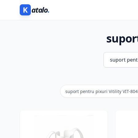
K
atalo
.
suport
suport pentru pixuri Vitility VIT-80