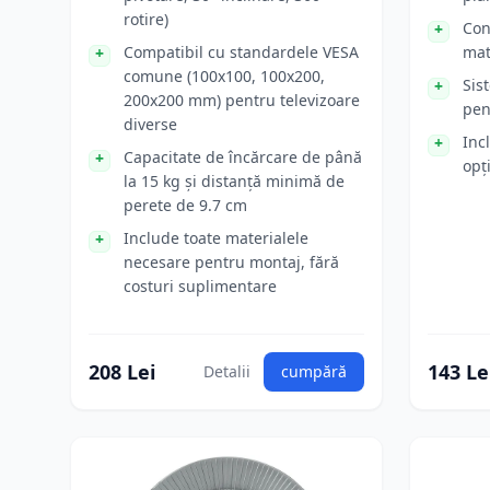
rotire)
Con
Compatibil cu standardele VESA
mat
comune (100x100, 100x200,
Sis
200x200 mm) pentru televizoare
pen
diverse
Inc
Capacitate de încărcare de până
opț
la 15 kg și distanță minimă de
perete de 9.7 cm
Include toate materialele
necesare pentru montaj, fără
costuri suplimentare
208 Lei
143 Le
Detalii
cumpără