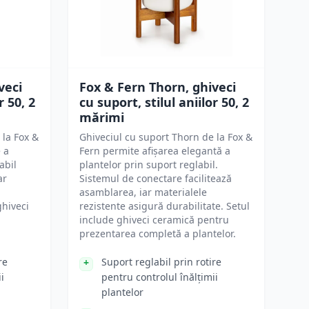
veci
Fox & Fern Thorn, ghiveci
r 50, 2
cu suport, stilul aniilor 50, 2
mărimi
 la Fox &
Ghiveciul cu suport Thorn de la Fox &
 a
Fern permite afișarea elegantă a
abil
plantelor prin suport reglabil.
ar
Sistemul de conectare facilitează
asamblarea, iar materialele
ghiveci
rezistente asigură durabilitate. Setul
include ghiveci ceramică pentru
prezentarea completă a plantelor.
re
Suport reglabil prin rotire
i
pentru controlul înălțimii
plantelor