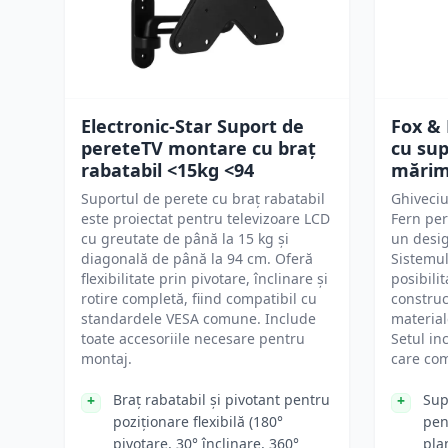
Electronic-Star Suport de
Fox & 
pereteTV montare cu braț
cu supo
rabatabil <15kg <94
mărim
Suportul de perete cu braț rabatabil
Ghiveciu
este proiectat pentru televizoare LCD
Fern per
cu greutate de până la 15 kg și
un desig
diagonală de până la 94 cm. Oferă
Sistemul
flexibilitate prin pivotare, înclinare și
posibilit
rotire completă, fiind compatibil cu
construc
standardele VESA comune. Include
material
toate accesoriile necesare pentru
Setul in
montaj.
care co
Braț rabatabil și pivotant pentru
Sup
poziționare flexibilă (180°
pen
pivotare, 30° înclinare, 360°
pla