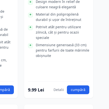
Design modern în relief de
culoare neagră elegantă
 de
Material din polipropilenă
și
durabil și ușor de întreținut
Potrivit atât pentru utilizare
nă de
zilnică, cât și pentru ocazii
urabil
speciale
it atât
Dimensiune generoasă (33 cm)
pentru
pentru farfurii de toate mărimile
obișnuite
 cm,
de
9.99 Lei
mpără
Detalii
cumpără