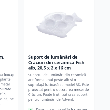
cm,
Suport de lumânări de
Crăciun din ceramică Fish
alb, 20,5 x 2 x 16 cm
i finisaj
Suportul de lumânări din ceramică
 plante
are forma unui pește alb și o
n metal
suprafață lucioasă cu model 3D. Este
bilitate
proiectat pentru decorarea mesei de
t în
Crăciun. Poate fi utilizat și ca suport
ădină, pe
pentru lumânări de Advent.
.
Design tradițional în forma unui