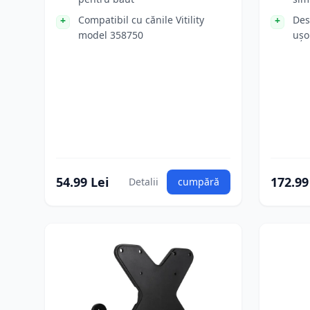
Compatibil cu cănile Vitility
Des
model 358750
ușor
54.99 Lei
172.99
Detalii
cumpără