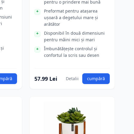
 și
pentru o prindere mai bună
en
Preformat pentru atașarea
nsiuni
ușoară a degetului mare și
ri
arătător
Disponibil în două dimensiuni
pentru mâini mici și mari
și
Îmbunătățește controlul și
confortul la scris sau desen
57.99 Lei
mpără
Detalii
cumpără