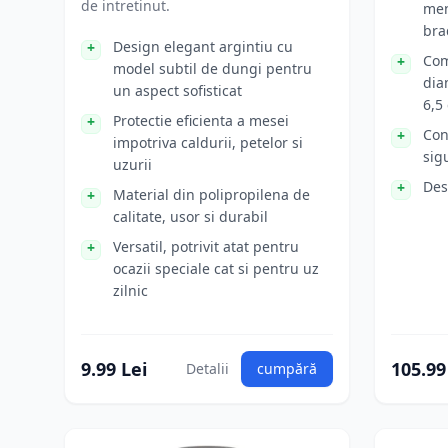
de intretinut.
men
bra
Design elegant argintiu cu
Com
model subtil de dungi pentru
dia
un aspect sofisticat
6,5
Protectie eficienta a mesei
Con
impotriva caldurii, petelor si
sig
uzurii
Des
Material din polipropilena de
calitate, usor si durabil
Versatil, potrivit atat pentru
ocazii speciale cat si pentru uz
zilnic
9.99 Lei
105.99
Detalii
cumpără