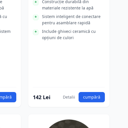
le
Construcție durabilă din
apă
materiale rezistente la apă
ă cu
Sistem inteligent de conectare
pentru asamblare rapidă
sistem
Include ghiveci ceramică cu
opțiuni de culori
142 Lei
mpără
Detalii
cumpără