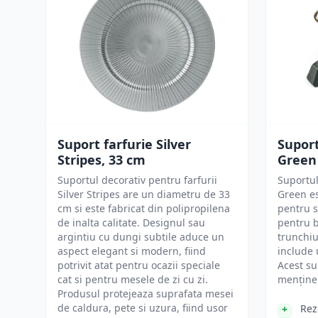
Suport farfurie Silver
Supor
Stripes, 33 cm
Green
Suportul decorativ pentru farfurii
Suportu
Silver Stripes are un diametru de 33
Green es
cm si este fabricat din polipropilena
pentru s
de inalta calitate. Designul sau
pentru b
argintiu cu dungi subtile aduce un
trunchiu
aspect elegant si modern, fiind
include 
potrivit atat pentru ocazii speciale
Acest su
cat si pentru mesele de zi cu zi.
menține
Produsul protejeaza suprafata mesei
de caldura, pete si uzura, fiind usor
Rez