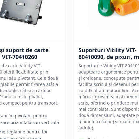
 și suport de carte
Suporturi Vitility VIT-
ty VIT-70410260
80410090, de pixuri, m
de carte Vitility VIT-
Suporturile Vitility VIT-8041
 oferă flexibilitate prin
adaptoare ergonomice pentr
mul său pivotant. Cele două
și creioane, concepute pentr
glabile permit fixarea atât a
facilita scrisul și desenul pe
dividuale, cât și a cărților
cu dificultăți motorii fine. Ac
Produsul este pliabil,
măresc grosimea instrument
d compact pentru transport.
scris, oferind o prindere mai
mai controlată. Sunt disponib
două dimensiuni, adaptate 
anism pivotant pentru
mâini mici (copii) și mâini m
lizare orizontală sau verticală
(adulți).
me reglabile pentru foi
ple sau cărți groase