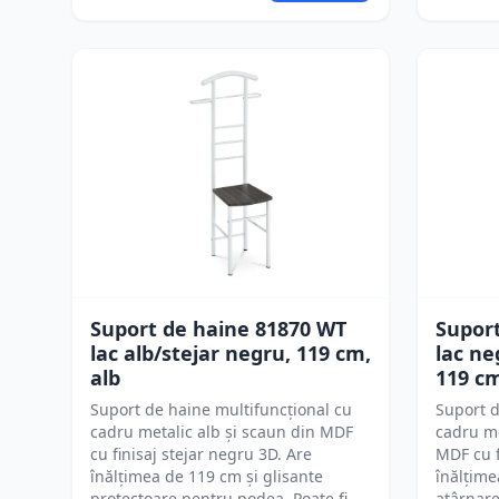
Suport de haine 81870 WT
Suport
lac alb/stejar negru, 119 cm,
lac ne
alb
119 c
Suport de haine multifuncțional cu
Suport d
cadru metalic alb și scaun din MDF
cadru me
cu finisaj stejar negru 3D. Are
MDF cu f
înălțimea de 119 cm și glisante
înălțim
protectoare pentru podea. Poate fi
atârnare