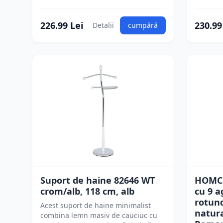
226.99 Lei
230.99
Detalii
cumpără
Suport de haine 82646 WT
HOMCO
crom/alb, 118 cm, alb
cu 9 a
rotund
Acest suport de haine minimalist
natura
combina lemn masiv de cauciuc cu