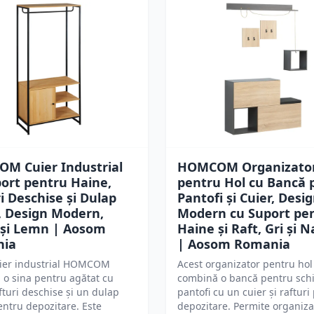
M Cuier Industrial
HOMCOM Organizato
ort pentru Haine,
pentru Hol cu Bancă 
i Deschise și Dulap
Pantofi și Cuier, Desi
, Design Modern,
Modern cu Suport pe
 și Lemn | Aosom
Haine și Raft, Gri și N
nia
| Aosom Romania
uier industrial HOMCOM
Acest organizator pentru hol
o sina pentru agătat cu
combină o bancă pentru sch
fturi deschise și un dulap
pantofi cu un cuier și rafturi
entru depozitare. Este
depozitare. Permite organiz