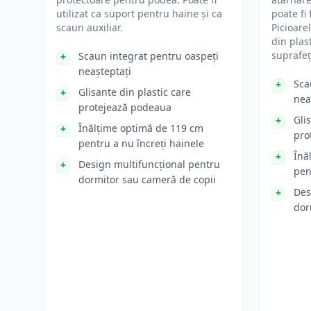
utilizat ca suport pentru haine și ca
poate fi 
scaun auxiliar.
Picioare
din plas
suprafeț
Scaun integrat pentru oaspeți
neașteptați
Sca
Glisante din plastic care
nea
protejează podeaua
Gli
Înălțime optimă de 119 cm
pro
pentru a nu încreți hainele
Înă
Design multifuncțional pentru
pen
dormitor sau cameră de copii
Des
dor