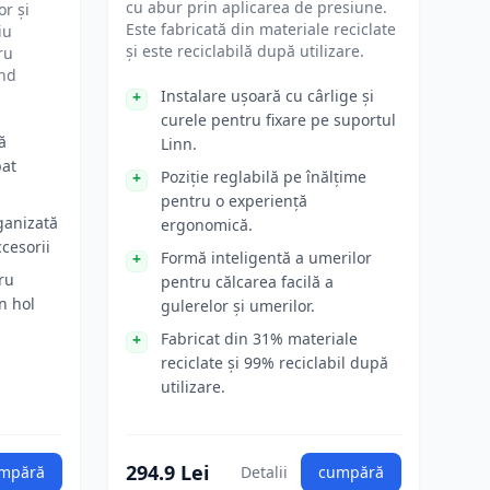
cu abur prin aplicarea de presiune.
or și
Este fabricată din materiale reciclate
iu
și este reciclabilă după utilizare.
ru
ând
Instalare ușoară cu cârlige și
curele pentru fixare pe suportul
ă
Linn.
bat
Poziție reglabilă pe înălțime
pentru o experiență
ganizată
ergonomică.
ccesorii
Formă inteligentă a umerilor
ru
pentru călcarea facilă a
n hol
gulerelor și umerilor.
Fabricat din 31% materiale
reciclate și 99% reciclabil după
utilizare.
294.9 Lei
mpără
Detalii
cumpără