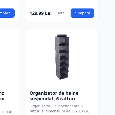
129.99 Lei
mpără
Detalii
cumpără
nz
Organizator de haine
foi
suspendat, 6 rafturi
Organizatorul suspendat are 6
rafturi și dimensiuni de 30x30x120
esign de