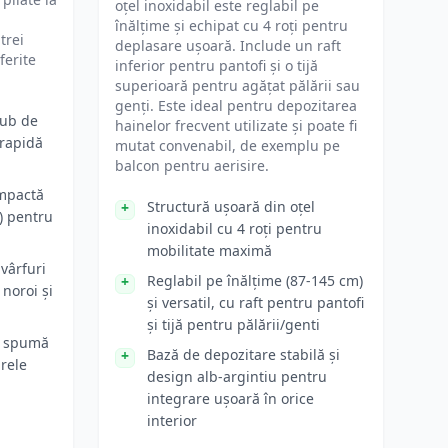
oțel inoxidabil este reglabil pe
înălțime și echipat cu 4 roți pentru
trei
deplasare ușoară. Include un raft
ferite
inferior pentru pantofi și o tijă
superioară pentru agățat pălării sau
genți. Este ideal pentru depozitarea
rub de
hainelor frecvent utilizate și poate fi
 rapidă
mutat convenabil, de exemplu pe
balcon pentru aerisire.
ompactă
Structură ușoară din oțel
) pentru
inoxidabil cu 4 roți pentru
mobilitate maximă
 vârfuri
Reglabil pe înălțime (87-145 cm)
 noroi și
și versatil, cu raft pentru pantofi
și tijă pentru pălării/genti
n spumă
Bază de depozitare stabilă și
rele
design alb-argintiu pentru
integrare ușoară în orice
interior