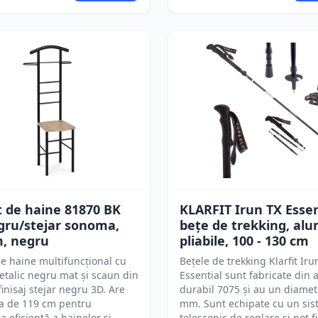
 de haine 81870 BK
KLARFIT Irun TX Essen
gru/stejar sonoma,
bețe de trekking, alu
m, negru
pliabile, 100 - 130 cm
e haine multifuncțional cu
Bețele de trekking Klarfit Iru
talic negru mat și scaun din
Essential sunt fabricate din 
inisaj stejar negru 3D. Are
durabil 7075 și au un diamet
ea de 119 cm pentru
mm. Sunt echipate cu un si
a eficientă a hainelor și
telescopic de reglare și pot fi