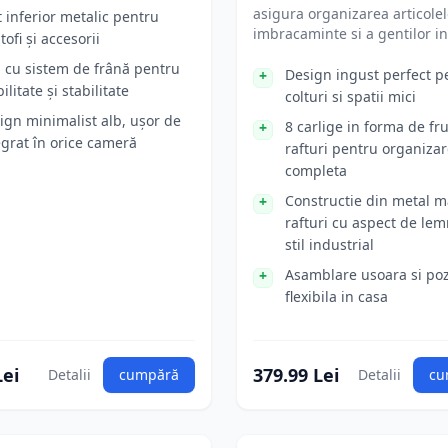
asigura organizarea articole
t inferior metalic pentru
imbracaminte si a gentilor in
ofi și accesorii
i cu sistem de frână pentru
Design ingust perfect p
litate și stabilitate
colturi si spatii mici
ign minimalist alb, ușor de
8 carlige in forma de fru
egrat în orice cameră
rafturi pentru organiza
completa
Constructie din metal ma
rafturi cu aspect de le
stil industrial
Asamblare usoara si poz
flexibila in casa
Lei
379.99 Lei
Detalii
cumpără
Detalii
cu