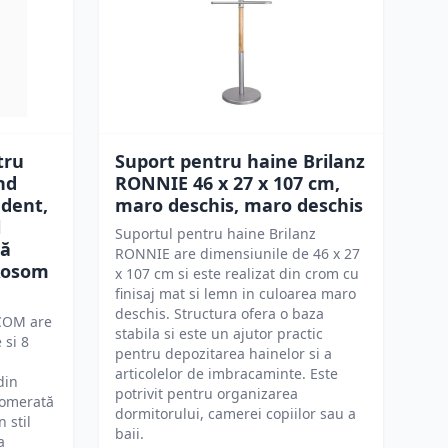
tru
Suport pentru haine Brilanz
nd
RONNIE 46 x 27 x 107 cm,
dent,
maro deschis, maro deschis
l
Suportul pentru haine Brilanz
că
RONNIE are dimensiunile de 46 x 27
Aosom
x 107 cm si este realizat din crom cu
finisaj mat si lemn in culoarea maro
deschis. Structura ofera o baza
COM are
stabila si este un ajutor practic
 si 8
pentru depozitarea hainelor si a
articolelor de imbracaminte. Este
din
potrivit pentru organizarea
lomerată
dormitorului, camerei copiilor sau a
 stil
baii.
a