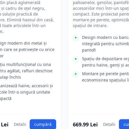
 din placă aglomerată
paltoanelor, genților, pantofil
 și cadru de oțel negru,
accesoriilor mici într-un spaț
o soluție practică de
compact. Este proiectat pent
re. Elimină haosul din casă,
montare pe perete, optimiz
 toate articolele într-un
spațiul de intrare.
oc.
Design modern cu banc
ign modern din metal și
integrată pentru schim
n care se potrivește cu orice
pantofi
or
Spațiu de depozitare or
țiu multifuncțional cu sina
pentru haine, genți și a
tru agătat, rafturi deschise
Montare pe perete pent
dulap închis
economisirea spațiului î
anizează haine, accesorii și
icole într-o singură unitate
pactă
 Lei
669.99 Lei
Detalii
cumpără
Detalii
cu