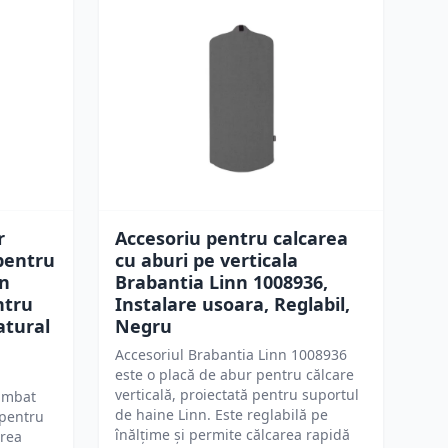
r
Accesoriu pentru calcarea
pentru
cu aburi pe verticala
gn
Brabantia Linn 1008936,
ntru
Instalare usoara, Reglabil,
atural
Negru
Accesoriul Brabantia Linn 1008936
este o placă de abur pentru călcare
verticală, proiectată pentru suportul
imbat
de haine Linn. Este reglabilă pe
 pentru
înălțime și permite călcarea rapidă
area