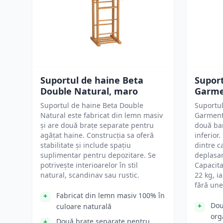
Suportul de haine Beta
Supor
Double Natural, maro
Garm
Suportul de haine Beta Double
Suportu
Natural este fabricat din lemn masiv
Garment 
și are două brațe separate pentru
două bar
agățat haine. Construcția sa oferă
inferior.
stabilitate și include spațiu
dintre c
suplimentar pentru depozitare. Se
deplasar
potrivește interioarelor în stil
Capacita
natural, scandinav sau rustic.
22 kg, i
fără une
Fabricat din lemn masiv 100% în
Dou
culoare naturală
org
Două brațe separate pentru