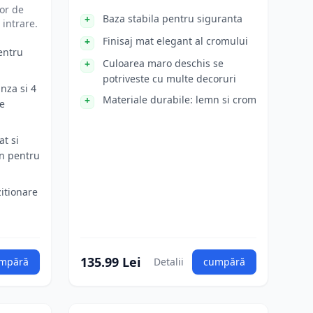
lor de
Baza stabila pentru siguranta
 intrare.
Finisaj mat elegant al cromului
entru
Culoarea maro deschis se
potriveste cu multe decoruri
nza si 4
Materiale durabile: lemn si crom
re
t si
mn pentru
itionare
135.99 Lei
mpără
Detalii
cumpără