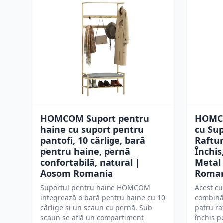
HOMCOM Suport pentru
HOMCO
haine cu suport pentru
cu Sup
pantofi, 10 cârlige, bară
Raftur
pentru haine, pernă
Închis
confortabilă, natural |
Metal
Aosom Romania
Roma
Suportul pentru haine HOMCOM
Acest c
integrează o bară pentru haine cu 10
combină 
cârlige și un scaun cu pernă. Sub
patru ra
scaun se află un compartiment
închis p