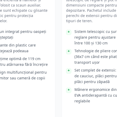
folosit ca scaun auxiliar.
dimensiuni compacte pentru
le sunt echipate cu glisante
depozitare. Pachetul include 
tic pentru protecția
perechi de extensii pentru di
elor.
tipuri de teren.
un integrat pentru oaspeți
Sistem telescopic cu șu
șteptați
reglare pentru ajustare
între 100 și 130 cm
sante din plastic care
tejează podeaua
Tehnologie de pliere c
(36x7 cm când este pliat
lțime optimă de 119 cm
transport ușor
tru atârnarea fără încrețire
Set complet de extensii:
ign multifuncțional pentru
de cauciuc, plăci pentru
mitor sau cameră de copii
plăci pentru zăpadă
Mânere ergonomice di
EVA antiderapantă cu cu
reglabile