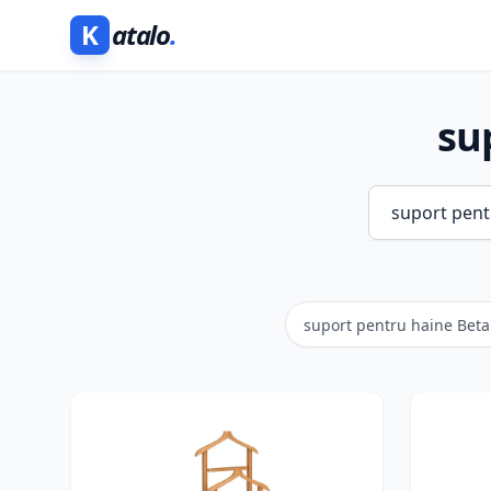
K
atalo
.
su
suport pentru haine Beta