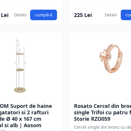
 Lei
225 Lei
Detalii
cumpără
Detalii
cu
M Suport de haine
Rosato Cercel din bro
gatatori si 2 rafturi
single Trifoi cu patru 
e Ø 40 x 167 cm
Storie RZO059
l si alb | Aosom
Cercel single din bronz cu d