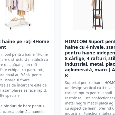
t haine pe roți 4Home
HOMCOM Suport pen
ent
haine cu 4 nivele, sta
pentru haine indepen
l mobil pentru haine 4Home
8 cârlige, 4 rafturi, sti
are o structură metalică cu
industrial, metal, pla
e de agățat și un raft
aglomerată, maro | 
 Este echipat cu patru roti,
R
are două au frână, pentru
e ușoară și fixare.
Suportul pentru haine HOM
tea sa de încărcare este de
un design vertical cu 4 nivele
ar asamblarea se face rapid,
carlige, optim pentru spatii
lte speciale.
restrânse. Este confectionat 
metal negru mat si placă ag
ă rânduri de bare pentru
cu aspect de lemn, oferind un
anizarea optimă a hainelor
industrial. Functionalitatea s