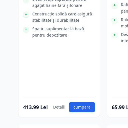
Raf
agățat haine fără șifonare
pant
Construcție solidă care asigură
Rot
stabilitate și durabilitate
mobi
Spațiu suplimentar la bază
Des
pentru depozitare
int
413.99 Lei
65.99 
Detalii
cumpără