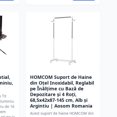
tial,
HOMCOM Suport de Haine
miniu,
din Oțel Inoxidabil, Reglabil
pe Înălțime cu Bază de
Depozitare și 4 Roți,
n TX
68,5x42x87-145 cm, Alb și
aluminiu
Argintiu | Aosom Romania
ru de 16
stem
Acest suport de haine HOMCOM din
 pliate la