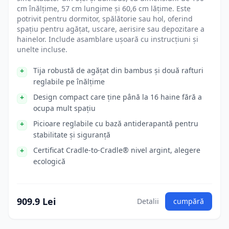
cm înălțime, 57 cm lungime și 60,6 cm lățime. Este
potrivit pentru dormitor, spălătorie sau hol, oferind
spațiu pentru agățat, uscare, aerisire sau depozitare a
hainelor. Include asamblare ușoară cu instrucțiuni și
unelte incluse.
Tija robustă de agățat din bambus și două rafturi
reglabile pe înălțime
Design compact care ține până la 16 haine fără a
ocupa mult spațiu
Picioare reglabile cu bază antiderapantă pentru
stabilitate și siguranță
Certificat Cradle-to-Cradle® nivel argint, alegere
ecologică
909.9 Lei
Detalii
cumpără