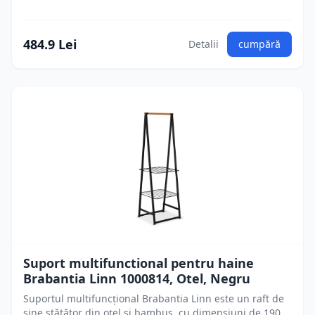
484.9 Lei
Detalii
cumpără
Suport multifunctional pentru haine
Brabantia Linn 1000814, Otel, Negru
Suportul multifuncțional Brabantia Linn este un raft de
sine stătător din oțel și bambus, cu dimensiuni de 190